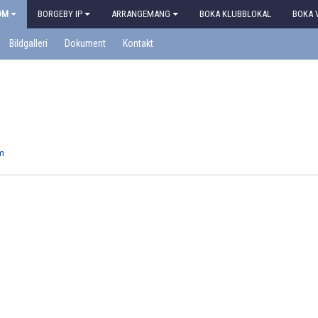
OM
BORGEBY IP
ARRANGEMANG
BOKA KLUBBLOKAL
BOKA 
Bildgalleri
Dokument
Kontakt
m