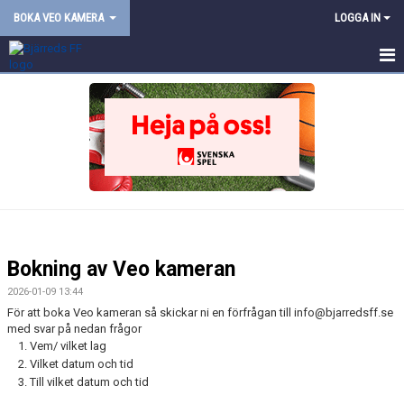
BOKA VEO KAMERA
LOGGA IN
HEM
NYHETER
KALENDER
MATCHER
TRUPPEN
Bokning av Veo kameran
BILDGALLERI
2026-01-09 13:44
För att boka Veo kameran så skickar ni en förfrågan till info@bjarredsff.se
DOKUMENT
med svar på nedan frågor
Vem/ vilket lag
KONTAKT
Vilket datum och tid
Till vilket datum och tid