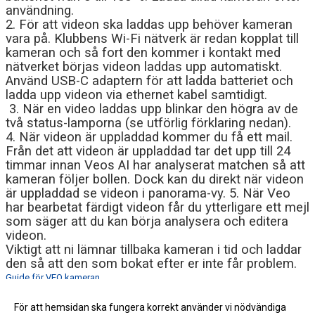
användning.
2. För att videon ska laddas upp behöver kameran
vara på. Klubbens Wi-Fi nätverk är redan kopplat till
kameran och så fort den kommer i kontakt med
nätverket börjas videon laddas upp automatiskt.
Använd USB-C adaptern för att ladda batteriet och
ladda upp videon via ethernet kabel samtidigt.
3. När en video laddas upp blinkar den högra av de
två status-lamporna (se utförlig förklaring nedan).
4. När videon är uppladdad kommer du få ett mail.
Från det att videon är uppladdad tar det upp till 24
timmar innan Veos AI har analyserat matchen så att
kameran följer bollen. Dock kan du direkt när videon
är uppladdad se videon i panorama-vy. 5. När Veo
har bearbetat färdigt videon får du ytterligare ett mejl
som säger att du kan börja analysera och editera
videon.
Viktigt att ni lämnar tillbaka kameran i tid och laddar
den så att den som bokat efter er inte får problem.
Guide för VEO kameran
En guide för hur man får till detta
Vi har nu även kopplat på Veo live.
finns här:
https://www.svenskfotboll.se/serier-cuper/min-
För att hemsidan ska fungera korrekt använder vi nödvändiga