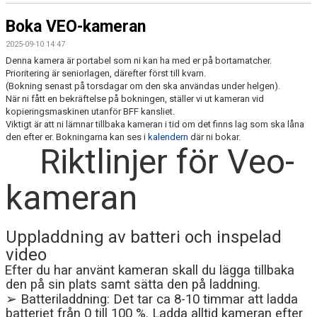
Boka VEO-kameran
2025-09-10 14:47
Denna kamera är portabel som ni kan ha med er på bortamatcher.
Prioritering är seniorlagen, därefter först till kvarn.
(Bokning senast på torsdagar om den ska användas under helgen).
När ni fått en bekräftelse på bokningen, ställer vi ut kameran vid
kopieringsmaskinen utanför BFF kansliet.
Viktigt är att ni lämnar tillbaka kameran i tid om det finns lag som ska låna
den efter er. Bokningarna kan ses i
kalendern
där ni bokar.
Riktlinjer för Veo-
kameran
Uppladdning av batteri och inspelad
video
Efter du har använt kameran skall du lägga tillbaka
den på sin plats samt sätta den på laddning.
➢
Batteriladdning: Det tar ca 8-10 timmar att ladda
batteriet från 0 till 100 %. Ladda alltid kameran efter