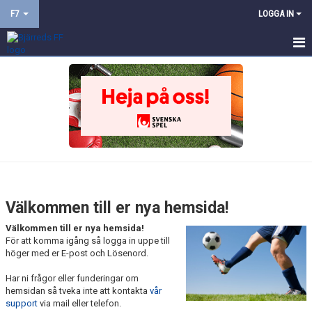
F7
LOGGA IN
HEM
NYHETER
KALENDER
MATCHER
TRUPPEN
Välkommen till er nya hemsida!
BILDGALLERI
Välkommen till er nya hemsida!
För att komma igång så logga in uppe till
DOKUMENT
höger med er E-post och Lösenord.
Har ni frågor eller funderingar om
KONTAKT
hemsidan så tveka inte att kontakta
vår
support
via mail eller telefon.