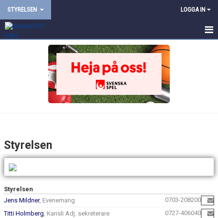
STYRELSEN
LOGGA IN
STYRELSEN
Styrelsen
Styrelsen
0703-208200
Jens Mildner
, Evenemang
0727-406040
Titti Holmberg
, Kansli Adj. sekreterare