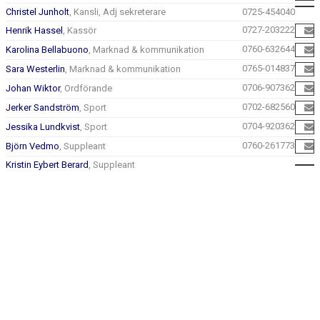
Christel Junholt
, Kansli, Adj sekreterare
0725-454040
0727-203222
Henrik Hassel
, Kassör
0760-632644
Karolina Bellabuono
, Marknad & kommunikation
0765-014837
Sara Westerlin
, Marknad & kommunikation
0706-907362
Johan Wiktor
, Ordförande
0702-682560
Jerker Sandström
, Sport
0704-920362
Jessika Lundkvist
, Sport
0760-261773
Björn Vedmo
, Suppleant
Kristin Eybert Berard
, Suppleant