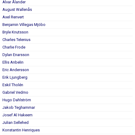
Alvar Ålander
August Wallenås
Axel Renvert
Benjamin Villegas Mjöbo
Bryle Knutsson
Charles Telenius
Charlie Frode
Dylan Enarsson
Ellis Anbelin
Eric Andersson
Erik Ljungberg
Eskil Tholén
Gabriel Vedmo
Hugo Dahlström
Jakob Teghammar
Josef Al Hakeem
Julian Sellehed
Konstantin Henriques