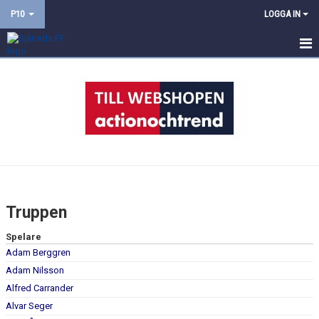
P10
LOGGA IN
HEM
NYHETER
KALENDER
MATCHER
TRUPPEN
Truppen
BILDGALLERI
Spelare
Adam Berggren
DOKUMENT
Adam Nilsson
KONTAKT
Alfred Carrander
Alvar Seger