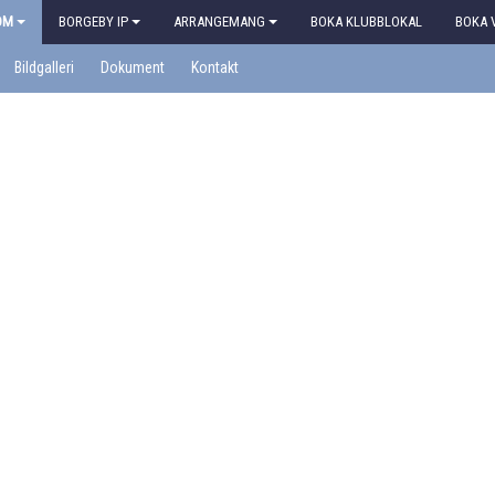
OM
BORGEBY IP
ARRANGEMANG
BOKA KLUBBLOKAL
BOKA 
Bildgalleri
Dokument
Kontakt