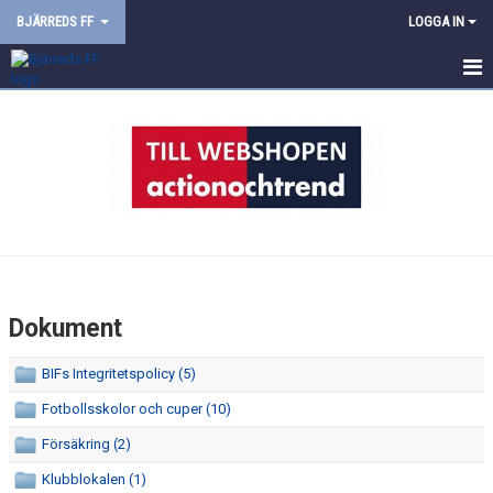
BJÄRREDS FF
LOGGA IN
HEM
NYHETER
OM KLUBBEN
INFORMATION
MEDLEMSAVGIFTER
Dokument
KLÄDBESTÄLLNING
BIFs Integritetspolicy (5)
FÖRSÄKRING
Fotbollsskolor och cuper (10)
Försäkring (2)
DOKUMENT
Klubblokalen (1)