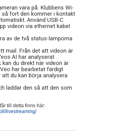
kameran vara på. Klubbens Wi-
h så fort den kommer i kontakt
utomatiskt. Använd USB-C
upp videon via ethernet kabel
gra av de två status-lamporna
t mail. Från det att videon är
Veos AI har analyserat
 kan du direkt när videon är
Veo har bearbetat färdigt
r att du kan börja analysera
 och laddar den så att den som
r till detta finns här:
oll/livestreaming/