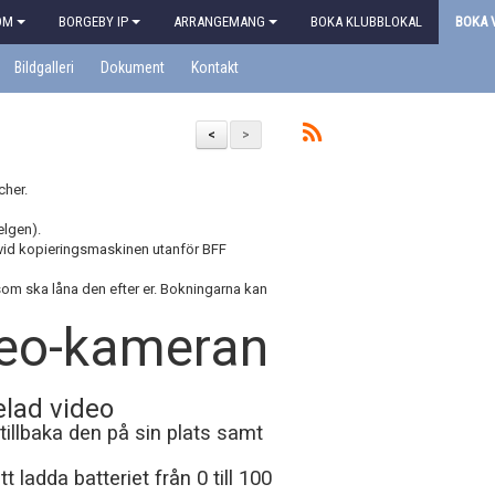
OM
BORGEBY IP
ARRANGEMANG
BOKA KLUBBLOKAL
BOKA 
Bildgalleri
Dokument
Kontakt
<
>
cher.
elgen).
n vid kopieringsmaskinen utanför BFF
g som ska låna den efter er. Bokningarna kan
 Veo-kameran
elad video
tillbaka den på sin plats samt
 ladda batteriet från 0 till 100