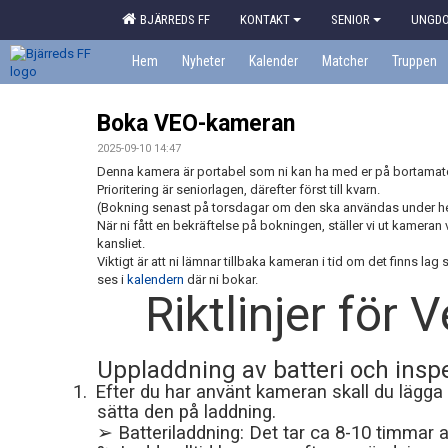
BJÄRREDS FF
KONTAKT
SENIOR
UNGD
Hem
Nyheter
Kalender
Matcher
Truppen
Boka VEO-kameran
2025-09-10 14:47
Denna kamera är portabel som ni kan ha med er på bortamat
Prioritering är seniorlagen, därefter först till kvarn.
(Bokning senast på torsdagar om den ska användas under h
När ni fått en bekräftelse på bokningen, ställer vi ut kamera
kansliet.
Viktigt är att ni lämnar tillbaka kameran i tid om det finns la
ses i
kalendern
där ni bokar.
Riktlinjer för
Uppladdning av batteri och insp
1.
Efter du har använt kameran skall du lägga 
sätta den på laddning.
➢
Batteriladdning: Det tar ca 8-10 timmar att