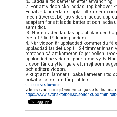
%. Ladda alltid kameran efter användning.
2. För att videon ska laddas upp behöver 
Fi nätverk är redan kopplat till kameran oc
med nätverket börjas videon laddas upp a
adaptern för att ladda batteriet och ladda 
samtidigt.
3. När en video laddas upp blinkar den hö
(se utförlig förklaring nedan).
4. När videon är uppladdad kommer du få et
uppladdad tar det upp till 24 timmar innan 
matchen så att kameran följer bollen. Dock
uppladdad se videon i panorama-vy. 5. När 
videon får du ytterligare ett mejl som säge
och editera videon.
Viktigt att ni lämnar tillbaka kameran i tid
bokat efter er inte får problem.
Guide för VEO kameran
En guide för hur man få
Vi har nu även kopplat på Veo live.
https://www.svenskfotboll.se/serier-cuper/min-fotb