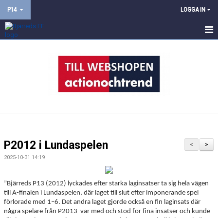
P14
LOGGA IN
HEM
NYHETER
DOKUMENT
BILDGALLERI
KONTAKT
P2012 i Lundaspelen
<
>
TRUPPEN
2025-10-31 14:19
KALENDER
”Bjärreds P13 (2012) lyckades efter starka laginsatser ta sig hela vägen
till A-finalen i Lundaspelen, där laget till slut efter imponerande spel
förlorade med 1–6. Det andra laget gjorde också en fin laginsats där
några spelare från P2013 var med och stod för fina insatser och kunde