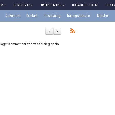
OM
BORGEBY IP
ARRANGEMANG
BOKA KLUBBLOKAL
BOKA 
Dokument
Kontakt
Provträning
Träningsmatcher
Matcher
<
>
U-laget kommer enligt detta förslag spela