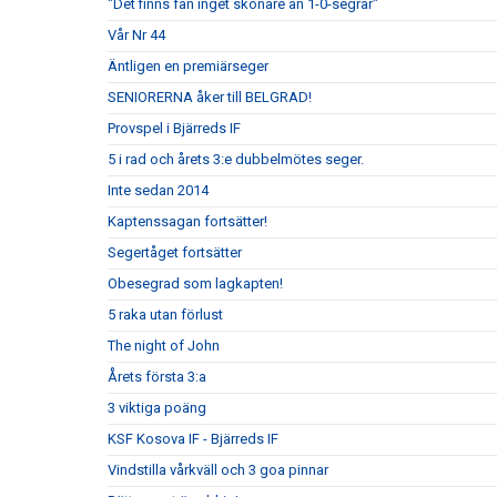
"Det finns fan inget skönare än 1-0-segrar"
Vår Nr 44
Äntligen en premiärseger
SENIORERNA åker till BELGRAD!
Provspel i Bjärreds IF
5 i rad och årets 3:e dubbelmötes seger.
Inte sedan 2014
Kaptenssagan fortsätter!
Segertåget fortsätter
Obesegrad som lagkapten!
5 raka utan förlust
The night of John
Årets första 3:a
3 viktiga poäng
KSF Kosova IF - Bjärreds IF
Vindstilla vårkväll och 3 goa pinnar