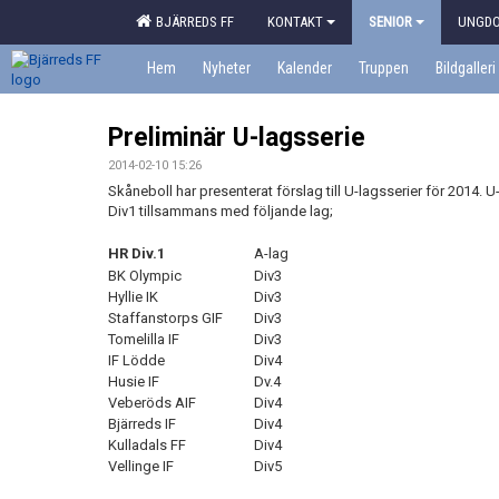
BJÄRREDS FF
KONTAKT
SENIOR
UNGD
Hem
Nyheter
Kalender
Truppen
Bildgalleri
Preliminär U-lagsserie
2014-02-10 15:26
Skåneboll har presenterat förslag till U-lagsserier för 2014. 
Div1 tillsammans med följande lag;
HR Div.1
A-lag
BK Olympic
Div3
Hyllie IK
Div3
Staffanstorps GIF
Div3
Tomelilla IF
Div3
IF Lödde
Div4
Husie IF
Dv.4
Veberöds AIF
Div4
Bjärreds IF
Div4
Kulladals FF
Div4
Vellinge IF
Div5