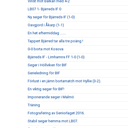
Vinst mot Balkan med 4-2
LB07 1- Bjärreds IF 0
Ny seger för Bjärreds IF (1-0)
Oavgjord i Åkarp (1-1)
En het eftermiddag .......
Tappert Bjärred tar alla tre poäng !
0-0 borta mot Kosova
Bjärreds IF - Limhamns FF 1-0 (1-0)
Seger i Höllviken för BIF
Serieledning för BIF
Förlust i en jämn bortamatch mot Hyllie (3-2).
En viktig seger för BIF!
Imponerande seger i Malmö
Träning
Fotografering av Seniorlaget 2016.
Stabil seger hemma mot LB07.