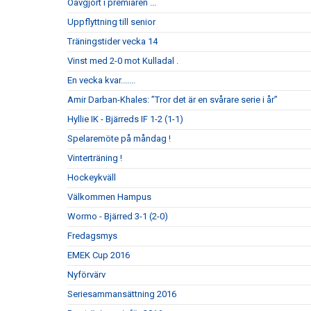
Oavgjort i premiären ...
Uppflyttning till senior
Träningstider vecka 14
Vinst med 2-0 mot Kulladal .
En vecka kvar.......
Amir Darban-Khales: ”Tror det är en svårare serie i år”
Hyllie IK - Bjärreds IF 1-2 (1-1)
Spelaremöte på måndag !
Vinterträning !
Hockeykväll
Välkommen Hampus
Wormo - Bjärred 3-1 (2-0)
Fredagsmys
EMEK Cup 2016
Nyförvärv
Seriesammansättning 2016