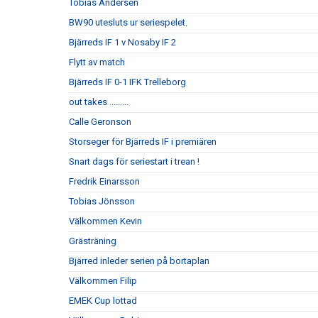
Tobias Andersen
BW90 utesluts ur seriespelet.
Bjärreds IF 1 v Nosaby IF 2
Flytt av match
Bjärreds IF 0-1 IFK Trelleborg
out takes .........
Calle Geronson
Storseger för Bjärreds IF i premiären
Snart dags för seriestart i trean !
Fredrik Einarsson
Tobias Jönsson
Välkommen Kevin
Grästräning
Bjärred inleder serien på bortaplan
Välkommen Filip
EMEK Cup lottad