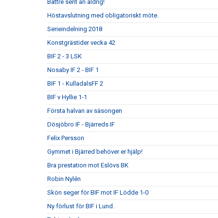
Bättre sent än aldrig!
Höstavslutning med obligatoriskt möte.
Serieindelning 2018
Konstgrästider vecka 42
BIF 2 - 3 LSK
Nosaby IF 2 - BIF 1
BIF 1 - KulladalsFF 2
BIF v Hyllie 1-1
Första halvan av säsongen
Dösjöbro IF - Bjärreds IF
Felix Persson
Gymmet i Bjärred behöver er hjälp!
Bra prestation mot Eslövs BK
Robin Nylén
Skön seger för BIF mot IF Lödde 1-0
Ny förlust för BIF i Lund.