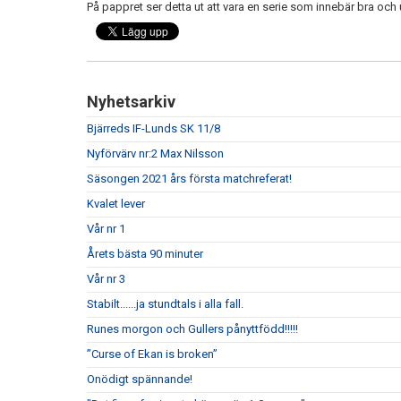
På pappret ser detta ut att vara en serie som innebär bra oc
Nyhetsarkiv
Bjärreds IF-Lunds SK 11/8
Nyförvärv nr:2 Max Nilsson
Säsongen 2021 års första matchreferat!
Kvalet lever
Vår nr 1
Årets bästa 90 minuter
Vår nr 3
Stabilt......ja stundtals i alla fall.
Runes morgon och Gullers pånyttfödd!!!!!
”Curse of Ekan is broken”
Onödigt spännande!