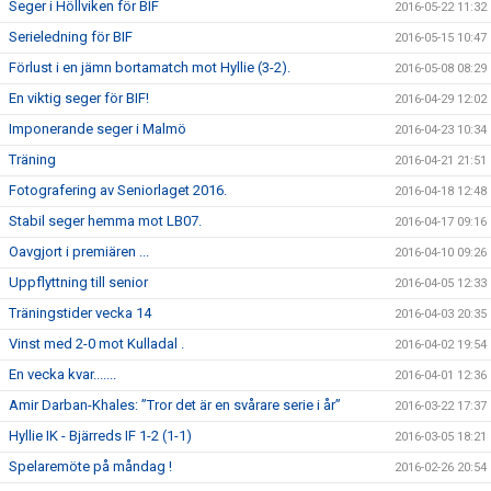
Seger i Höllviken för BIF
2016-05-22 11:32
Serieledning för BIF
2016-05-15 10:47
Förlust i en jämn bortamatch mot Hyllie (3-2).
2016-05-08 08:29
En viktig seger för BIF!
2016-04-29 12:02
Imponerande seger i Malmö
2016-04-23 10:34
Träning
2016-04-21 21:51
Fotografering av Seniorlaget 2016.
2016-04-18 12:48
Stabil seger hemma mot LB07.
2016-04-17 09:16
Oavgjort i premiären ...
2016-04-10 09:26
Uppflyttning till senior
2016-04-05 12:33
Träningstider vecka 14
2016-04-03 20:35
Vinst med 2-0 mot Kulladal .
2016-04-02 19:54
En vecka kvar.......
2016-04-01 12:36
Amir Darban-Khales: ”Tror det är en svårare serie i år”
2016-03-22 17:37
Hyllie IK - Bjärreds IF 1-2 (1-1)
2016-03-05 18:21
Spelaremöte på måndag !
2016-02-26 20:54