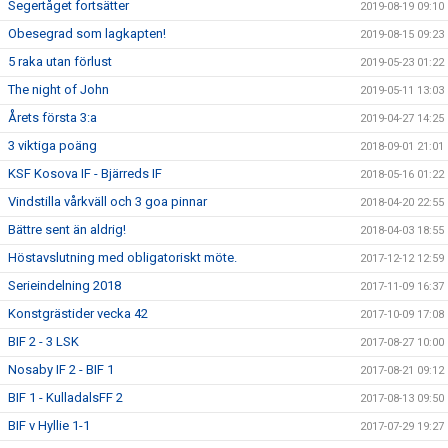
Segertåget fortsätter
2019-08-19 09:10
Obesegrad som lagkapten!
2019-08-15 09:23
5 raka utan förlust
2019-05-23 01:22
The night of John
2019-05-11 13:03
Årets första 3:a
2019-04-27 14:25
3 viktiga poäng
2018-09-01 21:01
KSF Kosova IF - Bjärreds IF
2018-05-16 01:22
Vindstilla vårkväll och 3 goa pinnar
2018-04-20 22:55
Bättre sent än aldrig!
2018-04-03 18:55
Höstavslutning med obligatoriskt möte.
2017-12-12 12:59
Serieindelning 2018
2017-11-09 16:37
Konstgrästider vecka 42
2017-10-09 17:08
BIF 2 - 3 LSK
2017-08-27 10:00
Nosaby IF 2 - BIF 1
2017-08-21 09:12
BIF 1 - KulladalsFF 2
2017-08-13 09:50
BIF v Hyllie 1-1
2017-07-29 19:27