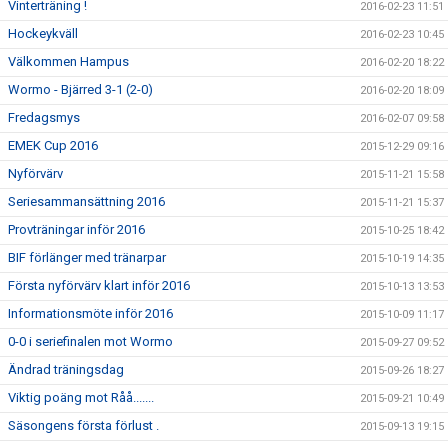
Vinterträning !
2016-02-23 11:51
Hockeykväll
2016-02-23 10:45
Välkommen Hampus
2016-02-20 18:22
Wormo - Bjärred 3-1 (2-0)
2016-02-20 18:09
Fredagsmys
2016-02-07 09:58
EMEK Cup 2016
2015-12-29 09:16
Nyförvärv
2015-11-21 15:58
Seriesammansättning 2016
2015-11-21 15:37
Provträningar inför 2016
2015-10-25 18:42
BIF förlänger med tränarpar
2015-10-19 14:35
Första nyförvärv klart inför 2016
2015-10-13 13:53
Informationsmöte inför 2016
2015-10-09 11:17
0-0 i seriefinalen mot Wormo
2015-09-27 09:52
Ändrad träningsdag
2015-09-26 18:27
Viktig poäng mot Råå.......
2015-09-21 10:49
Säsongens första förlust .
2015-09-13 19:15