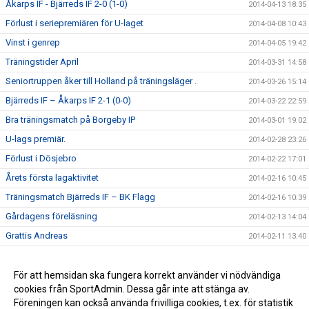
Åkarps IF - Bjärreds IF 2-0 (1-0)
2014-04-13 18:35
Förlust i seriepremiären för U-laget
2014-04-08 10:43
Vinst i genrep
2014-04-05 19:42
Träningstider April
2014-03-31 14:58
Seniortruppen åker till Holland på träningsläger .
2014-03-26 15:14
Bjärreds IF – Åkarps IF 2-1 (0-0)
2014-03-22 22:59
Bra träningsmatch på Borgeby IP
2014-03-01 19:02
U-lags premiär.
2014-02-28 23:26
Förlust i Dösjebro
2014-02-22 17:01
Årets första lagaktivitet
2014-02-16 10:45
Träningsmatch Bjärreds IF – BK Flagg
2014-02-16 10:39
Gårdagens föreläsning
2014-02-13 14:04
Grattis Andreas
2014-02-11 13:40
Preliminär U-lagsserie
2014-02-10 15:26
Spelprogram div 4 västra
För att hemsidan ska fungera korrekt använder vi nödvändiga
2014-02-04 12:39
cookies från SportAdmin. Dessa går inte att stänga av.
Lottningen till EMEK-cupen klar
2014-01-17 11:35
Föreningen kan också använda frivilliga cookies, t.ex. för statistik