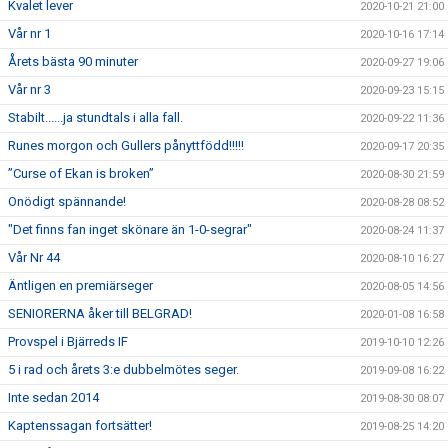
Kvalet lever
2020-10-21 21:00
Vår nr 1
2020-10-16 17:14
Årets bästa 90 minuter
2020-09-27 19:06
Vår nr 3
2020-09-23 15:15
Stabilt......ja stundtals i alla fall.
2020-09-22 11:36
Runes morgon och Gullers pånyttfödd!!!!!
2020-09-17 20:35
”Curse of Ekan is broken”
2020-08-30 21:59
Onödigt spännande!
2020-08-28 08:52
"Det finns fan inget skönare än 1-0-segrar"
2020-08-24 11:37
Vår Nr 44
2020-08-10 16:27
Äntligen en premiärseger
2020-08-05 14:56
SENIORERNA åker till BELGRAD!
2020-01-08 16:58
Provspel i Bjärreds IF
2019-10-10 12:26
5 i rad och årets 3:e dubbelmötes seger.
2019-09-08 16:22
Inte sedan 2014
2019-08-30 08:07
Kaptenssagan fortsätter!
2019-08-25 14:20