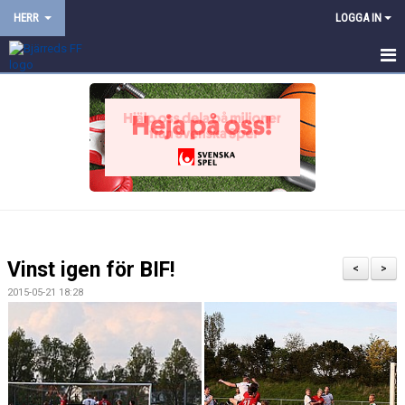
HERR
LOGGA IN
HEM
NYHETER
KALENDER
TRUPPEN
BILDGALLERI
Vinst igen för BIF!
<
>
DOKUMENT
2015-05-21 18:28
KONTAKT
PROVTRÄNING
TRÄNINGSMATCHER