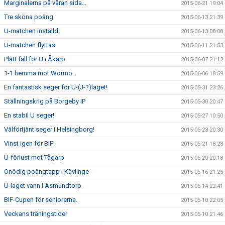
Marginalerna på våran sida...
2015-06-21 19:04
Tre sköna poäng
2015-06-13 21:39
U-matchen inställd
2015-06-13 08:08
U-matchen flyttas
2015-06-11 21:53
Platt fall för U i Åkarp
2015-06-07 21:12
1-1 hemma mot Wormo.
2015-06-06 18:59
En fantastisk seger för U-(J-?)laget!
2015-05-31 23:26
Ställningskrig på Borgeby IP
2015-05-30 20:47
En stabil U seger!
2015-05-27 10:50
Välförtjänt seger i Helsingborg!
2015-05-23 20:30
Vinst igen för BIF!
2015-05-21 18:28
U-förlust mot Tågarp
2015-05-20 20:18
Onödig poängtapp i Kävlinge
2015-05-16 21:25
U-laget vann i Asmundtorp
2015-05-14 22:41
BIF-Cupen för seniorerna.
2015-05-10 22:05
Veckans träningstider
2015-05-10 21:46