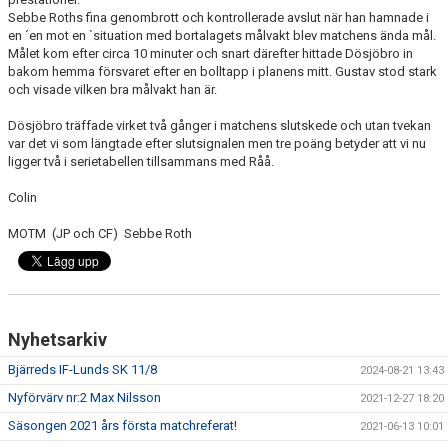
Sebbe Roths fina genombrott och kontrollerade avslut när han hamnade i
en ´en mot en `situation med bortalagets målvakt blev matchens ända mål.
Målet kom efter circa 10 minuter och snart därefter hittade Dösjöbro in
bakom hemma försvaret efter en bolltapp i planens mitt. Gustav stod stark
och visade vilken bra målvakt han är.
Dösjöbro träffade virket två gånger i matchens slutskede och utan tvekan
var det vi som längtade efter slutsignalen men tre poäng betyder att vi nu
ligger två i serietabellen tillsammans med Råå.
Colin
MOTM (JP och CF) Sebbe Roth
Nyhetsarkiv
Bjärreds IF-Lunds SK 11/8
2024-08-21 13:43
Nyförvärv nr:2 Max Nilsson
2021-12-27 18:20
Säsongen 2021 års första matchreferat!
2021-06-13 10:01