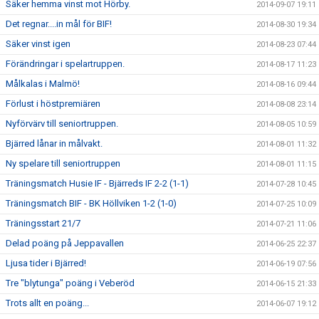
Säker hemma vinst mot Hörby.
2014-09-07 19:11
Det regnar....in mål för BIF!
2014-08-30 19:34
Säker vinst igen
2014-08-23 07:44
Förändringar i spelartruppen.
2014-08-17 11:23
Målkalas i Malmö!
2014-08-16 09:44
Förlust i höstpremiären
2014-08-08 23:14
Nyförvärv till seniortruppen.
2014-08-05 10:59
Bjärred lånar in målvakt.
2014-08-01 11:32
Ny spelare till seniortruppen
2014-08-01 11:15
Träningsmatch Husie IF - Bjärreds IF 2-2 (1-1)
2014-07-28 10:45
Träningsmatch BIF - BK Höllviken 1-2 (1-0)
2014-07-25 10:09
Träningsstart 21/7
2014-07-21 11:06
Delad poäng på Jeppavallen
2014-06-25 22:37
Ljusa tider i Bjärred!
2014-06-19 07:56
Tre "blytunga" poäng i Veberöd
2014-06-15 21:33
Trots allt en poäng...
2014-06-07 19:12