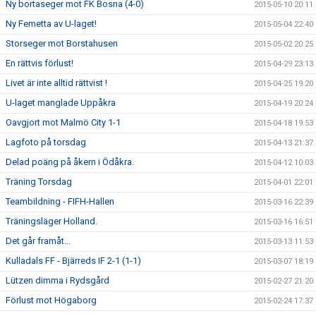
Ny bortaseger mot FK Bosna (4-0)
2015-05-10 20:11
Ny Femetta av U-laget!
2015-05-04 22:40
Storseger mot Borstahusen
2015-05-02 20:25
En rättvis förlust!
2015-04-29 23:13
Livet är inte alltid rättvist !
2015-04-25 19:20
U-laget manglade Uppåkra
2015-04-19 20:24
Oavgjort mot Malmö City 1-1
2015-04-18 19:53
Lagfoto på torsdag
2015-04-13 21:37
Delad poäng på åkern i Ödåkra.
2015-04-12 10:03
Träning Torsdag
2015-04-01 22:01
Teambildning - FIFH-Hallen
2015-03-16 22:39
Träningsläger Holland.
2015-03-16 16:51
Det går framåt...
2015-03-13 11:53
Kulladals FF - Bjärreds IF 2-1 (1-1)
2015-03-07 18:19
Lützen dimma i Rydsgård
2015-02-27 21:20
Förlust mot Högaborg
2015-02-24 17:37