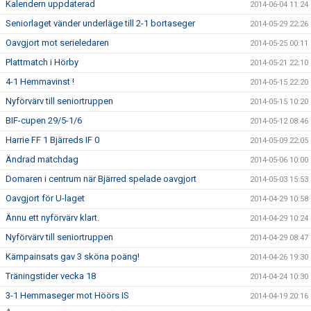
Kalendern uppdaterad
2014-06-04 11:24
Seniorlaget vänder underläge till 2-1 bortaseger
2014-05-29 22:26
Oavgjort mot serieledaren
2014-05-25 00:11
Plattmatch i Hörby
2014-05-21 22:10
4-1 Hemmavinst !
2014-05-15 22:20
Nyförvärv till seniortruppen
2014-05-15 10:20
BIF-cupen 29/5-1/6
2014-05-12 08:46
Harrie FF 1 Bjärreds IF 0
2014-05-09 22:05
Ändrad matchdag
2014-05-06 10:00
Domaren i centrum när Bjärred spelade oavgjort
2014-05-03 15:53
Oavgjort för U-laget
2014-04-29 10:58
Ännu ett nyförvärv klart.
2014-04-29 10:24
Nyförvärv till seniortruppen
2014-04-29 08:47
Kämpainsats gav 3 sköna poäng!
2014-04-26 19:30
Träningstider vecka 18
2014-04-24 10:30
3-1 Hemmaseger mot Höörs IS
2014-04-19 20:16