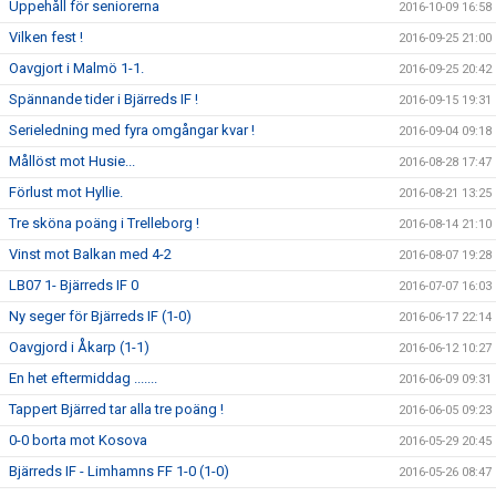
Uppehåll för seniorerna
2016-10-09 16:58
Vilken fest !
2016-09-25 21:00
Oavgjort i Malmö 1-1.
2016-09-25 20:42
Spännande tider i Bjärreds IF !
2016-09-15 19:31
Serieledning med fyra omgångar kvar !
2016-09-04 09:18
Mållöst mot Husie...
2016-08-28 17:47
Förlust mot Hyllie.
2016-08-21 13:25
Tre sköna poäng i Trelleborg !
2016-08-14 21:10
Vinst mot Balkan med 4-2
2016-08-07 19:28
LB07 1- Bjärreds IF 0
2016-07-07 16:03
Ny seger för Bjärreds IF (1-0)
2016-06-17 22:14
Oavgjord i Åkarp (1-1)
2016-06-12 10:27
En het eftermiddag .......
2016-06-09 09:31
Tappert Bjärred tar alla tre poäng !
2016-06-05 09:23
0-0 borta mot Kosova
2016-05-29 20:45
Bjärreds IF - Limhamns FF 1-0 (1-0)
2016-05-26 08:47