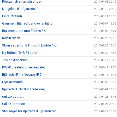
Första halvan av säsongen
2017-07-01 20:12
Dösjöbro IF - Bjärreds IF
2017-06-19 00:10
Felix Persson
2017-06-11 23:50
Gymmet i Bjärred behöver er hjälp!
2017-06-07 16:32
Bra prestation mot Eslövs BK
2017-06-04 13:24
Robin Nylén
2017-05-26 17:18
Skön seger för BIF mot IF Lödde 1-0
2017-05-26 16:10
Ny förlust för BIF i Lund.
2017-05-22 17:58
Tobias Andersen
2017-05-17 15:43
BW90 utesluts ur seriespelet.
2017-05-17 12:50
Bjärreds IF 1 v Nosaby IF 2
2017-05-15 11:46
Flytt av match
2017-05-05 18:11
Bjärreds IF 0-1 IFK Trelleborg
2017-05-01 16:11
out takes .........
2017-04-28 11:43
Calle Geronson
2017-04-24 23:15
Storseger för Bjärreds IF i premiären
2017-04-17 13:22