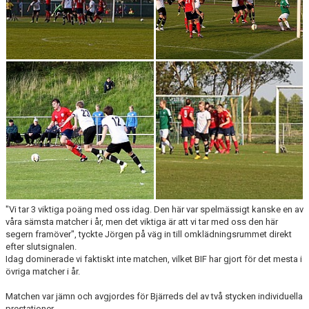
MATCHER
"Vi tar 3 viktiga poäng med oss idag. Den här var spelmässigt kanske en av
våra sämsta matcher i år, men det viktiga är att vi tar med oss den här
segern framöver", tyckte Jörgen på väg in till omklädningsrummet direkt
efter slutsignalen.
Idag dominerade vi faktiskt inte matchen, vilket BIF har gjort för det mesta i
övriga matcher i år.
Matchen var jämn och avgjordes för Bjärreds del av två stycken individuella
prestationer.