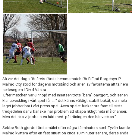
Så var det dags för årets första hemmamatch för BIF på Borgebys IP.
Malmö City stod för dagens motstånd och är en av favoriterna att ta hem
seriesegern i Div 4 Västra .
Efter matchen var JP nöjd med insatsen trots "bara" oavgjort, och ser en
klar utveckling i vårt spel i år ... " det känns väldigt stabilt bakåt, och hela
laget jobber bra i vårt press spel. Även spelet funkar bra fram till sista
tredjedelen där vi kanske har problem att skapa riktigt heta målchanser.
Men det ska vi jobba sten hårt med på träningen den här veckan."
Sebbe Roth gjorde första målet efter några få minuters spel. Tyvärr kunde
Malmö kvittera efter en fast situation circa 10 minuter senare, deras enda