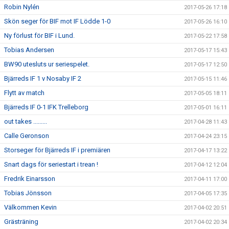
Robin Nylén
2017-05-26 17:18
Skön seger för BIF mot IF Lödde 1-0
2017-05-26 16:10
Ny förlust för BIF i Lund.
2017-05-22 17:58
Tobias Andersen
2017-05-17 15:43
BW90 utesluts ur seriespelet.
2017-05-17 12:50
Bjärreds IF 1 v Nosaby IF 2
2017-05-15 11:46
Flytt av match
2017-05-05 18:11
Bjärreds IF 0-1 IFK Trelleborg
2017-05-01 16:11
out takes .........
2017-04-28 11:43
Calle Geronson
2017-04-24 23:15
Storseger för Bjärreds IF i premiären
2017-04-17 13:22
Snart dags för seriestart i trean !
2017-04-12 12:04
Fredrik Einarsson
2017-04-11 17:00
Tobias Jönsson
2017-04-05 17:35
Välkommen Kevin
2017-04-02 20:51
Grästräning
2017-04-02 20:34