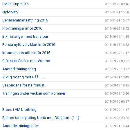
EMEK Cup 2016
2015-12-29 09:16
Nyförvärv
2015-11-21 15:58
Seriesammansättning 2016
2015-11-21 15:37
Provträningar inför 2016
2015-10-25 18:42
BIF förlänger med tränarpar
2015-10-19 14:35
Första nyförvärv klart inför 2016
2015-10-13 13:53
Informationsmöte inför 2016
2015-10-09 11:17
0-0 i seriefinalen mot Wormo
2015-09-27 09:52
Ändrad träningsdag
2015-09-26 18:27
Viktig poäng mot Råå.......
2015-09-21 10:49
Säsongens första förlust .
2015-09-13 19:15
Träningen under veckan som kommer
2015-09-13 13:20
2015-09-10 09:17
Brons i VM brottning
2015-09-09 14:17
Bjärred tar en poäng borta mot Dösjöbro (1-1)-
2015-09-06 20:25
Ändrade träningstider.
2015-09-01 15:44