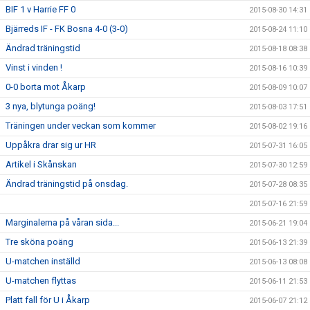
BIF 1 v Harrie FF 0
2015-08-30 14:31
Bjärreds IF - FK Bosna 4-0 (3-0)
2015-08-24 11:10
Ändrad träningstid
2015-08-18 08:38
Vinst i vinden !
2015-08-16 10:39
0-0 borta mot Åkarp
2015-08-09 10:07
3 nya, blytunga poäng!
2015-08-03 17:51
Träningen under veckan som kommer
2015-08-02 19:16
Uppåkra drar sig ur HR
2015-07-31 16:05
Artikel i Skånskan
2015-07-30 12:59
Ändrad träningstid på onsdag.
2015-07-28 08:35
2015-07-16 21:59
Marginalerna på våran sida...
2015-06-21 19:04
Tre sköna poäng
2015-06-13 21:39
U-matchen inställd
2015-06-13 08:08
U-matchen flyttas
2015-06-11 21:53
Platt fall för U i Åkarp
2015-06-07 21:12