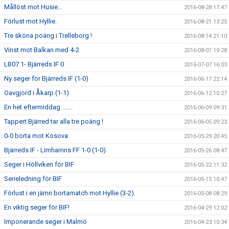
Mållöst mot Husie...
2016-08-28 17:47
Förlust mot Hyllie.
2016-08-21 13:25
Tre sköna poäng i Trelleborg !
2016-08-14 21:10
Vinst mot Balkan med 4-2
2016-08-07 19:28
LB07 1- Bjärreds IF 0
2016-07-07 16:03
Ny seger för Bjärreds IF (1-0)
2016-06-17 22:14
Oavgjord i Åkarp (1-1)
2016-06-12 10:27
En het eftermiddag .......
2016-06-09 09:31
Tappert Bjärred tar alla tre poäng !
2016-06-05 09:23
0-0 borta mot Kosova
2016-05-29 20:45
Bjärreds IF - Limhamns FF 1-0 (1-0)
2016-05-26 08:47
Seger i Höllviken för BIF
2016-05-22 11:32
Serieledning för BIF
2016-05-15 10:47
Förlust i en jämn bortamatch mot Hyllie (3-2).
2016-05-08 08:29
En viktig seger för BIF!
2016-04-29 12:02
Imponerande seger i Malmö
2016-04-23 10:34