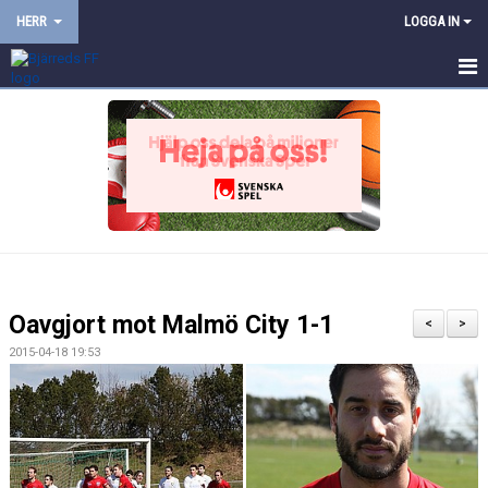
HERR
LOGGA IN
HEM
NYHETER
KALENDER
TRUPPEN
BILDGALLERI
Oavgjort mot Malmö City 1-1
<
>
DOKUMENT
2015-04-18 19:53
KONTAKT
PROVTRÄNING
TRÄNINGSMATCHER