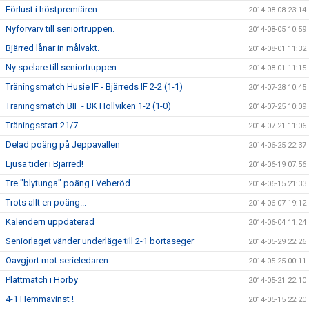
Förlust i höstpremiären
2014-08-08 23:14
Nyförvärv till seniortruppen.
2014-08-05 10:59
Bjärred lånar in målvakt.
2014-08-01 11:32
Ny spelare till seniortruppen
2014-08-01 11:15
Träningsmatch Husie IF - Bjärreds IF 2-2 (1-1)
2014-07-28 10:45
Träningsmatch BIF - BK Höllviken 1-2 (1-0)
2014-07-25 10:09
Träningsstart 21/7
2014-07-21 11:06
Delad poäng på Jeppavallen
2014-06-25 22:37
Ljusa tider i Bjärred!
2014-06-19 07:56
Tre "blytunga" poäng i Veberöd
2014-06-15 21:33
Trots allt en poäng...
2014-06-07 19:12
Kalendern uppdaterad
2014-06-04 11:24
Seniorlaget vänder underläge till 2-1 bortaseger
2014-05-29 22:26
Oavgjort mot serieledaren
2014-05-25 00:11
Plattmatch i Hörby
2014-05-21 22:10
4-1 Hemmavinst !
2014-05-15 22:20