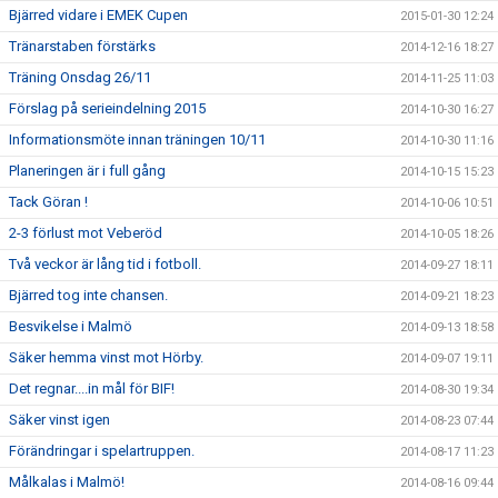
Bjärred vidare i EMEK Cupen
2015-01-30 12:24
Tränarstaben förstärks
2014-12-16 18:27
Träning Onsdag 26/11
2014-11-25 11:03
Förslag på serieindelning 2015
2014-10-30 16:27
Informationsmöte innan träningen 10/11
2014-10-30 11:16
Planeringen är i full gång
2014-10-15 15:23
Tack Göran !
2014-10-06 10:51
2-3 förlust mot Veberöd
2014-10-05 18:26
Två veckor är lång tid i fotboll.
2014-09-27 18:11
Bjärred tog inte chansen.
2014-09-21 18:23
Besvikelse i Malmö
2014-09-13 18:58
Säker hemma vinst mot Hörby.
2014-09-07 19:11
Det regnar....in mål för BIF!
2014-08-30 19:34
Säker vinst igen
2014-08-23 07:44
Förändringar i spelartruppen.
2014-08-17 11:23
Målkalas i Malmö!
2014-08-16 09:44