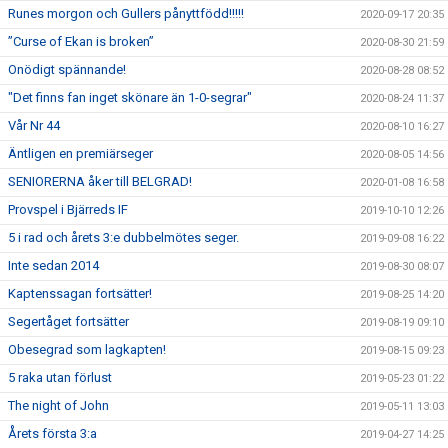
Runes morgon och Gullers pånyttfödd!!!!!
2020-09-17 20:35
”Curse of Ekan is broken”
2020-08-30 21:59
Onödigt spännande!
2020-08-28 08:52
"Det finns fan inget skönare än 1-0-segrar"
2020-08-24 11:37
Vår Nr 44
2020-08-10 16:27
Äntligen en premiärseger
2020-08-05 14:56
SENIORERNA åker till BELGRAD!
2020-01-08 16:58
Provspel i Bjärreds IF
2019-10-10 12:26
5 i rad och årets 3:e dubbelmötes seger.
2019-09-08 16:22
Inte sedan 2014
2019-08-30 08:07
Kaptenssagan fortsätter!
2019-08-25 14:20
Segertåget fortsätter
2019-08-19 09:10
Obesegrad som lagkapten!
2019-08-15 09:23
5 raka utan förlust
2019-05-23 01:22
The night of John
2019-05-11 13:03
Årets första 3:a
2019-04-27 14:25