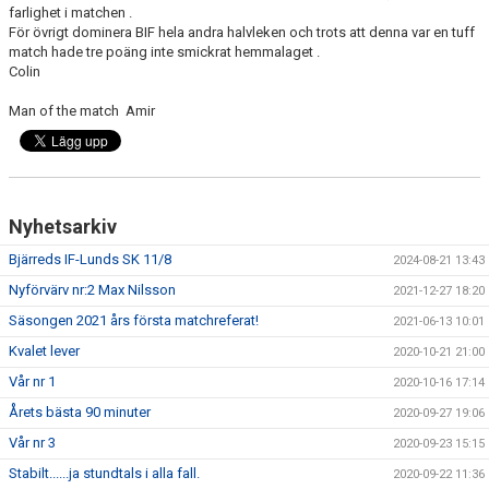
farlighet i matchen .
För övrigt dominera BIF hela andra halvleken och trots att denna var en tuff
match hade tre poäng inte smickrat hemmalaget .
Colin
Man of the match Amir
Nyhetsarkiv
Bjärreds IF-Lunds SK 11/8
2024-08-21 13:43
Nyförvärv nr:2 Max Nilsson
2021-12-27 18:20
Säsongen 2021 års första matchreferat!
2021-06-13 10:01
Kvalet lever
2020-10-21 21:00
Vår nr 1
2020-10-16 17:14
Årets bästa 90 minuter
2020-09-27 19:06
Vår nr 3
2020-09-23 15:15
Stabilt......ja stundtals i alla fall.
2020-09-22 11:36