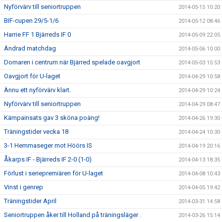
Nyförvärv till seniortruppen
2014-05-15 10:20
BIF-cupen 29/5-1/6
2014-05-12 08:46
Harrie FF 1 Bjärreds IF 0
2014-05-09 22:05
Ändrad matchdag
2014-05-06 10:00
Domaren i centrum när Bjärred spelade oavgjort
2014-05-03 15:53
Oavgjort för U-laget
2014-04-29 10:58
Ännu ett nyförvärv klart.
2014-04-29 10:24
Nyförvärv till seniortruppen
2014-04-29 08:47
Kämpainsats gav 3 sköna poäng!
2014-04-26 19:30
Träningstider vecka 18
2014-04-24 10:30
3-1 Hemmaseger mot Höörs IS
2014-04-19 20:16
Åkarps IF - Bjärreds IF 2-0 (1-0)
2014-04-13 18:35
Förlust i seriepremiären för U-laget
2014-04-08 10:43
Vinst i genrep
2014-04-05 19:42
Träningstider April
2014-03-31 14:58
Seniortruppen åker till Holland på träningsläger .
2014-03-26 15:14