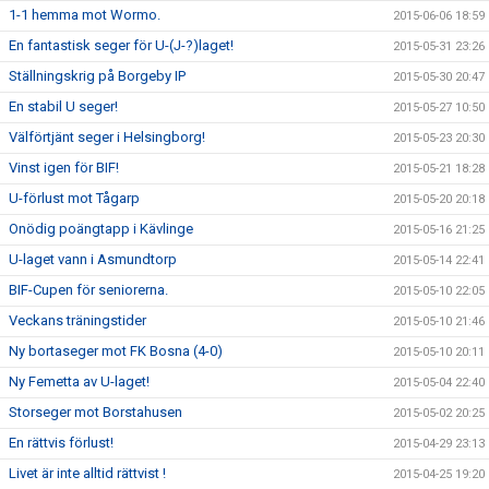
1-1 hemma mot Wormo.
2015-06-06 18:59
En fantastisk seger för U-(J-?)laget!
2015-05-31 23:26
Ställningskrig på Borgeby IP
2015-05-30 20:47
En stabil U seger!
2015-05-27 10:50
Välförtjänt seger i Helsingborg!
2015-05-23 20:30
Vinst igen för BIF!
2015-05-21 18:28
U-förlust mot Tågarp
2015-05-20 20:18
Onödig poängtapp i Kävlinge
2015-05-16 21:25
U-laget vann i Asmundtorp
2015-05-14 22:41
BIF-Cupen för seniorerna.
2015-05-10 22:05
Veckans träningstider
2015-05-10 21:46
Ny bortaseger mot FK Bosna (4-0)
2015-05-10 20:11
Ny Femetta av U-laget!
2015-05-04 22:40
Storseger mot Borstahusen
2015-05-02 20:25
En rättvis förlust!
2015-04-29 23:13
Livet är inte alltid rättvist !
2015-04-25 19:20