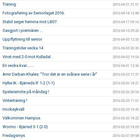
Träning
2016-04-21 21:51
Fotografering av Seniorlaget 2016.
2016-04-18 12:48
Stabil seger hemma mot LB07.
2016-04-17 09:16
Oavgjort i premiären ...
2016-04-10 09:26
Uppflyttning till senior
2016-04-05 12:33
Träningstider vecka 14
2016-04-03 20:35
Vinst med 2-0 mot Kulladal .
2016-04-02 19:54
En vecka kvar.......
2016-04-01 12:36
Amir Darban-Khales: ”Tror det är en svårare serie i år”
2016-03-22 17:37
Hyllie IK - Bjärreds IF 1-2 (1-1)
2016-03-05 18:21
Spelaremöte på måndag !
2016-02-26 20:54
Vinterträning !
2016-02-23 11:51
Hockeykväll
2016-02-23 10:45
Välkommen Hampus
2016-02-20 18:22
Wormo - Bjärred 3-1 (2-0)
2016-02-20 18:09
Fredagsmys
2016-02-07 09:58