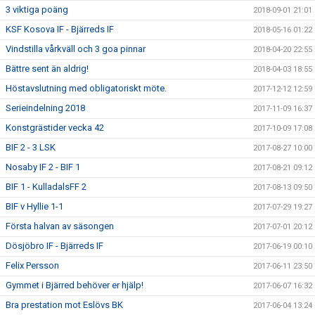
3 viktiga poäng
2018-09-01 21:01
KSF Kosova IF - Bjärreds IF
2018-05-16 01:22
Vindstilla vårkväll och 3 goa pinnar
2018-04-20 22:55
Bättre sent än aldrig!
2018-04-03 18:55
Höstavslutning med obligatoriskt möte.
2017-12-12 12:59
Serieindelning 2018
2017-11-09 16:37
Konstgrästider vecka 42
2017-10-09 17:08
BIF 2 - 3 LSK
2017-08-27 10:00
Nosaby IF 2 - BIF 1
2017-08-21 09:12
BIF 1 - KulladalsFF 2
2017-08-13 09:50
BIF v Hyllie 1-1
2017-07-29 19:27
Första halvan av säsongen
2017-07-01 20:12
Dösjöbro IF - Bjärreds IF
2017-06-19 00:10
Felix Persson
2017-06-11 23:50
Gymmet i Bjärred behöver er hjälp!
2017-06-07 16:32
Bra prestation mot Eslövs BK
2017-06-04 13:24