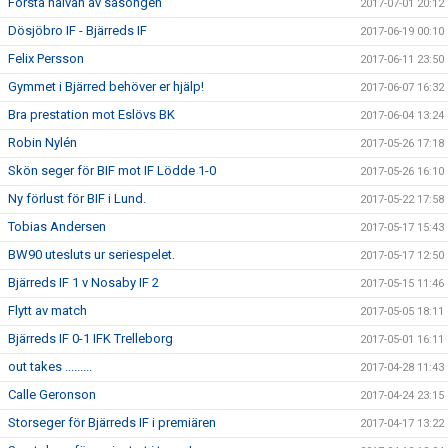
Första halvan av säsongen
2017-07-01 20:12
Dösjöbro IF - Bjärreds IF
2017-06-19 00:10
Felix Persson
2017-06-11 23:50
Gymmet i Bjärred behöver er hjälp!
2017-06-07 16:32
Bra prestation mot Eslövs BK
2017-06-04 13:24
Robin Nylén
2017-05-26 17:18
Skön seger för BIF mot IF Lödde 1-0
2017-05-26 16:10
Ny förlust för BIF i Lund.
2017-05-22 17:58
Tobias Andersen
2017-05-17 15:43
BW90 utesluts ur seriespelet.
2017-05-17 12:50
Bjärreds IF 1 v Nosaby IF 2
2017-05-15 11:46
Flytt av match
2017-05-05 18:11
Bjärreds IF 0-1 IFK Trelleborg
2017-05-01 16:11
out takes .........
2017-04-28 11:43
Calle Geronson
2017-04-24 23:15
Storseger för Bjärreds IF i premiären
2017-04-17 13:22