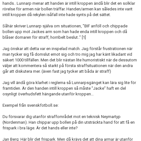
hands.. Lunnarp menar att handen är intill kroppen ändå blir det en solklar
rörelse för armen när bollen träffar. Handen/armen kan således inte varit
intill kroppen då rekylen isåfall inte hade synts på det sättet.
Såhär skriver Lunnarp själva om situationen, ”BIF anföll och chippade
bollen upp mot Jackes arm som han hade enda intill kroppen och då
blåser domaren för straff, horribelt beslut..” [1]
Jag önskar att detta var en inspelad match. Jag förstår frustrationen när
man tycker sig få domslut emot sig och tro mig jag har känt likadant vid
säkert 1000 tillfällen. Men det blir nästan lite humoristiskt när de dessutom
väljer att kommentera så starkt på första straffsituationen när den andra
går att diskutera mer. (även fast jag tycker att båda är straff)
Jag vill ändå göra klarhet i reglerna så Lunnarpsgänget kan lära sig lite för
framtiden. Är den handen intill kroppen så måste ”Jacke” haft en del
osynligt överhudsfett hängande utanför kroppen…
Exempel från svenskfotboll.se:
Du försvarar dig utanför straffområdet mot en teknisk Neymartyp
(Nordenman). Han chippar upp bollen på din utsträckta hand för att få en
frispark i bra läge. Är det hands eller inte?
Jan Berg: Här blir det frispark. Men då krävs det att dina armar är utanför