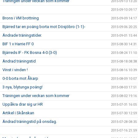
Träningen under veckan som kommer
2015-09-13 13:20
2015-09-10 09:17
Brons i VM brottning
2015-09-09 14:17
Bjärred tar en poäng borta mot Dösjöbro (1-1)-
2015-09-06 20:25
Ändrade träningstider.
2015-09-01 15:44
BIF 1 v Harrie FF 0
2015-08-30 14:31
Bjärreds IF - FK Bosna 4-0 (3-0)
2015-08-24 11:10
Ändrad träningstid
2015-08-18 08:38
Vinst i vinden !
2015-08-16 10:39
0-0 borta mot Åkarp
2015-08-09 10:07
3 nya, blytunga poäng!
2015-08-03 17:51
Träningen under veckan som kommer
2015-08-02 19:16
Uppåkra drar sig ur HR
2015-07-31 16:05
Artikel i Skånskan
2015-07-30 12:59
Ändrad träningstid på onsdag.
2015-07-28 08:35
2015-07-16 21:59