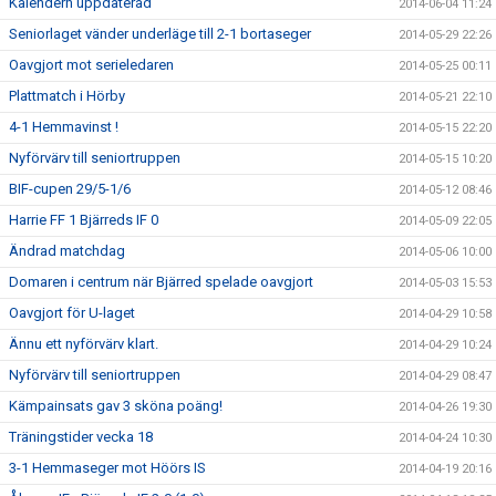
Kalendern uppdaterad
2014-06-04 11:24
Seniorlaget vänder underläge till 2-1 bortaseger
2014-05-29 22:26
Oavgjort mot serieledaren
2014-05-25 00:11
Plattmatch i Hörby
2014-05-21 22:10
4-1 Hemmavinst !
2014-05-15 22:20
Nyförvärv till seniortruppen
2014-05-15 10:20
BIF-cupen 29/5-1/6
2014-05-12 08:46
Harrie FF 1 Bjärreds IF 0
2014-05-09 22:05
Ändrad matchdag
2014-05-06 10:00
Domaren i centrum när Bjärred spelade oavgjort
2014-05-03 15:53
Oavgjort för U-laget
2014-04-29 10:58
Ännu ett nyförvärv klart.
2014-04-29 10:24
Nyförvärv till seniortruppen
2014-04-29 08:47
Kämpainsats gav 3 sköna poäng!
2014-04-26 19:30
Träningstider vecka 18
2014-04-24 10:30
3-1 Hemmaseger mot Höörs IS
2014-04-19 20:16