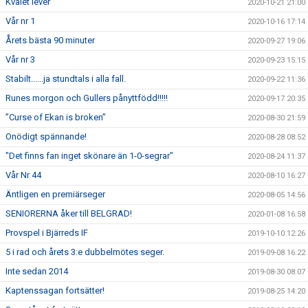
Kvalet lever
2020-10-21 21:00
Vår nr 1
2020-10-16 17:14
Årets bästa 90 minuter
2020-09-27 19:06
Vår nr 3
2020-09-23 15:15
Stabilt......ja stundtals i alla fall.
2020-09-22 11:36
Runes morgon och Gullers pånyttfödd!!!!!
2020-09-17 20:35
”Curse of Ekan is broken”
2020-08-30 21:59
Onödigt spännande!
2020-08-28 08:52
"Det finns fan inget skönare än 1-0-segrar"
2020-08-24 11:37
Vår Nr 44
2020-08-10 16:27
Äntligen en premiärseger
2020-08-05 14:56
SENIORERNA åker till BELGRAD!
2020-01-08 16:58
Provspel i Bjärreds IF
2019-10-10 12:26
5 i rad och årets 3:e dubbelmötes seger.
2019-09-08 16:22
Inte sedan 2014
2019-08-30 08:07
Kaptenssagan fortsätter!
2019-08-25 14:20