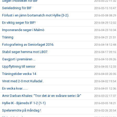
Seger i Höllviken för BIF
2016-05-22 11:32
Serieledning för BIF
2016-05-15 10:47
Förlust i en jämn bortamatch mot Hyllie (3-2).
2016-05-08 08:29
En viktig seger för BIF!
2016-04-29 12:02
Imponerande seger i Malmö
2016-04-23 10:34
Träning
2016-04-21 21:51
Fotografering av Seniorlaget 2016.
2016-04-18 12:48
Stabil seger hemma mot LB07.
2016-04-17 09:16
Oavgjort i premiären ...
2016-04-10 09:26
Uppflyttning till senior
2016-04-05 12:33
Träningstider vecka 14
2016-04-03 20:35
Vinst med 2-0 mot Kulladal .
2016-04-02 19:54
En vecka kvar.......
2016-04-01 12:36
Amir Darban-Khales: ”Tror det är en svårare serie i år”
2016-03-22 17:37
Hyllie IK - Bjärreds IF 1-2 (1-1)
2016-03-05 18:21
Spelaremöte på måndag !
2016-02-26 20:54