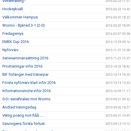
Vinterträning !
2016-02-23 11:51
Hockeykväll
2016-02-23 10:45
Välkommen Hampus
2016-02-20 18:22
Wormo - Bjärred 3-1 (2-0)
2016-02-20 18:09
Fredagsmys
2016-02-07 09:58
EMEK Cup 2016
2015-12-29 09:16
Nyförvärv
2015-11-21 15:58
Seriesammansättning 2016
2015-11-21 15:37
Provträningar inför 2016
2015-10-25 18:42
BIF förlänger med tränarpar
2015-10-19 14:35
Första nyförvärv klart inför 2016
2015-10-13 13:53
Informationsmöte inför 2016
2015-10-09 11:17
0-0 i seriefinalen mot Wormo
2015-09-27 09:52
Ändrad träningsdag
2015-09-26 18:27
Viktig poäng mot Råå.......
2015-09-21 10:49
Säsongens första förlust .
2015-09-13 19:15