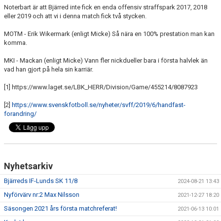
Noterbart är att Bjärred inte fick en enda offensiv straffspark 2017, 2018
eller 2019 och att vi i denna match fick två stycken.
MOTM - Erik Wikermark (enligt Micke) Så nära en 100% prestation man kan
komma.
MKI - Mackan (enligt Micke) Vann fler nickdueller bara i första halvlek än
vad han gjort på hela sin karriär.
[1] https://www.laget.se/LBK_HERR/Division/Game/455214/8087923
[2]
https://www.svenskfotboll.se/nyheter/svff/2019/6/handfast-
forandring/
Nyhetsarkiv
Bjärreds IF-Lunds SK 11/8
2024-08-21 13:43
Nyförvärv nr:2 Max Nilsson
2021-12-27 18:20
Säsongen 2021 års första matchreferat!
2021-06-13 10:01