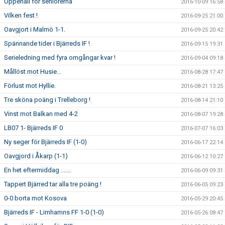
Uppehåll för seniorerna
2016-10-09 16:58
Vilken fest !
2016-09-25 21:00
Oavgjort i Malmö 1-1.
2016-09-25 20:42
Spännande tider i Bjärreds IF !
2016-09-15 19:31
Serieledning med fyra omgångar kvar !
2016-09-04 09:18
Mållöst mot Husie...
2016-08-28 17:47
Förlust mot Hyllie.
2016-08-21 13:25
Tre sköna poäng i Trelleborg !
2016-08-14 21:10
Vinst mot Balkan med 4-2
2016-08-07 19:28
LB07 1- Bjärreds IF 0
2016-07-07 16:03
Ny seger för Bjärreds IF (1-0)
2016-06-17 22:14
Oavgjord i Åkarp (1-1)
2016-06-12 10:27
En het eftermiddag .......
2016-06-09 09:31
Tappert Bjärred tar alla tre poäng !
2016-06-05 09:23
0-0 borta mot Kosova
2016-05-29 20:45
Bjärreds IF - Limhamns FF 1-0 (1-0)
2016-05-26 08:47