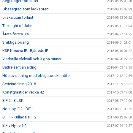
Segertåget fortsätter
2019-08-19 09:10
Obesegrad som lagkapten!
2019-08-15 09:23
5 raka utan förlust
2019-05-23 01:22
The night of John
2019-05-11 13:03
Årets första 3:a
2019-04-27 14:25
3 viktiga poäng
2018-09-01 21:01
KSF Kosova IF - Bjärreds IF
2018-05-16 01:22
Vindstilla vårkväll och 3 goa pinnar
2018-04-20 22:55
Bättre sent än aldrig!
2018-04-03 18:55
Höstavslutning med obligatoriskt möte.
2017-12-12 12:59
Serieindelning 2018
2017-11-09 16:37
Konstgrästider vecka 42
2017-10-09 17:08
BIF 2 - 3 LSK
2017-08-27 10:00
Nosaby IF 2 - BIF 1
2017-08-21 09:12
BIF 1 - KulladalsFF 2
2017-08-13 09:50
BIF v Hyllie 1-1
2017-07-29 19:27