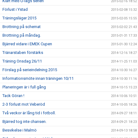
Klart med U-lags serien
2015-02-16 18:52
Förlust i Ystad
2015-02-08 15:32
Träningsläger 2015
2015-02-05 15:55
Brottning på schemat
2015-02-02 21:43
Brottning på måndag.
2015-01-31 17:33
Bjärred vidare i EMEK Cupen
2015-01-30 12:24
Tränarstaben förstärks
2014-12-16 18:27
Träning Onsdag 26/11
2014-11-25 11:03
Förslag på serieindelning 2015
2014-10-30 16:27
Informationsmöte innan träningen 10/11
2014-10-30 11:16
Planeringen är i full gång
2014-10-15 15:23
Tack Göran !
2014-10-06 10:51
2-3 förlust mot Veberöd
2014-10-05 18:26
Två veckor är lång tid i fotboll.
2014-09-27 18:11
Bjärred tog inte chansen.
2014-09-21 18:23
Besvikelse i Malmö
2014-09-13 18:58