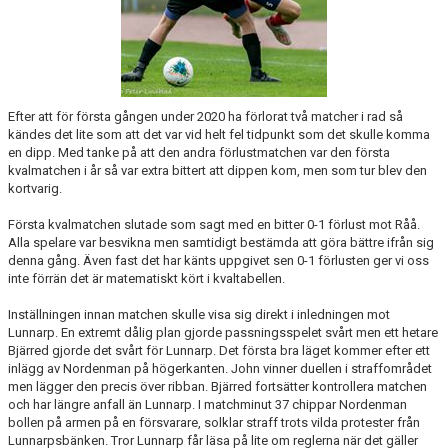
MATCHER
Efter att för första gången under 2020 ha förlorat två matcher i rad så
kändes det lite som att det var vid helt fel tidpunkt som det skulle komma
en dipp. Med tanke på att den andra förlustmatchen var den första
kvalmatchen i år så var extra bittert att dippen kom, men som tur blev den
kortvarig.
Första kvalmatchen slutade som sagt med en bitter 0-1 förlust mot Råå.
Alla spelare var besvikna men samtidigt bestämda att göra bättre ifrån sig
denna gång. Även fast det har känts uppgivet sen 0-1 förlusten ger vi oss
inte förrän det är matematiskt kört i kvaltabellen.
Inställningen innan matchen skulle visa sig direkt i inledningen mot
Lunnarp. En extremt dålig plan gjorde passningsspelet svårt men ett hetare
Bjärred gjorde det svårt för Lunnarp. Det första bra läget kommer efter ett
inlägg av Nordenman på högerkanten. John vinner duellen i straffområdet
men lägger den precis över ribban. Bjärred fortsätter kontrollera matchen
och har längre anfall än Lunnarp. I matchminut 37 chippar Nordenman
bollen på armen på en försvarare, solklar straff trots vilda protester från
Lunnarpsbänken. Tror Lunnarp får läsa på lite om reglerna när det gäller