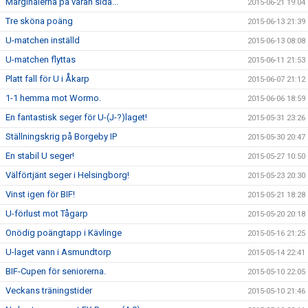
Marginalerna på våran sida...
2015-06-21 19:04
Tre sköna poäng
2015-06-13 21:39
U-matchen inställd
2015-06-13 08:08
U-matchen flyttas
2015-06-11 21:53
Platt fall för U i Åkarp
2015-06-07 21:12
1-1 hemma mot Wormo.
2015-06-06 18:59
En fantastisk seger för U-(J-?)laget!
2015-05-31 23:26
Ställningskrig på Borgeby IP
2015-05-30 20:47
En stabil U seger!
2015-05-27 10:50
Välförtjänt seger i Helsingborg!
2015-05-23 20:30
Vinst igen för BIF!
2015-05-21 18:28
U-förlust mot Tågarp
2015-05-20 20:18
Onödig poängtapp i Kävlinge
2015-05-16 21:25
U-laget vann i Asmundtorp
2015-05-14 22:41
BIF-Cupen för seniorerna.
2015-05-10 22:05
Veckans träningstider
2015-05-10 21:46