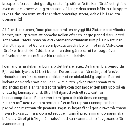
kroppen eftersom det gör dig onaturligt större. Detta kan förstås utnyttjas,
även om det kräver väldig precision. Så länge dina armar hålls intill kroppen
räknas det inte som att du har blivit onaturligt större, och då blåser inte
domaren.[2]
Så åter till matchen, Rune placerar straffen snyggt likt Zlatan nere i vänstra
hörnet, otroligt skönt att spräcka nollan efter en längre period där Bjärred
ägt spelet. Precis innan halvtid kommer Nordenman runt på sin kant, han
slår ett inspel mot Gullers som lyckats toucha bollen mot mål. Målvakten
försöker frenetiskt rädda bollen men den går retsamt i en båge över
målvakten och in i mål. 0-2 blir resultatet till halvlek.
I den andra halvleken är Lunnarp det hetare laget. De har en bra period där
Bjärred inte lyckats få bort bollen. De pressar och får många offensiva
frisparkar och inkast som de siktar mot en nickskicklig kapten. Bjärred
lyckats dock stå emot och i den 62 minuten lyckas Nordenman vara
inblandad igen. Han tar sig förbi målvakten och lägger den rakt upp på en
onaturlig Lunnarpshand. Straff till Bjärred och ett rött kort för
Lunnarpsspelaren. Rune kliver fram igen och slår ännu en snygg
Zlatanstraff nere i vänstra hörnet. Efter målet tappar Lunnarp sin heta
period och matchen blir jämnare. Inget av lagen får någon direkt målchans.
Tyvärr lyckas Lunnarp göra ett reduceringsmål precis innan domaren ska
blåsa av. Otroligt tråkigt när målskillnad kan komma att bli avgörande för
avancemang.