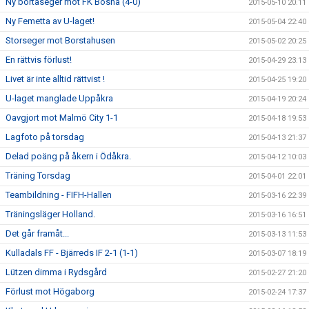
Ny bortaseger mot FK Bosna (4-0)
2015-05-10 20:11
Ny Femetta av U-laget!
2015-05-04 22:40
Storseger mot Borstahusen
2015-05-02 20:25
En rättvis förlust!
2015-04-29 23:13
Livet är inte alltid rättvist !
2015-04-25 19:20
U-laget manglade Uppåkra
2015-04-19 20:24
Oavgjort mot Malmö City 1-1
2015-04-18 19:53
Lagfoto på torsdag
2015-04-13 21:37
Delad poäng på åkern i Ödåkra.
2015-04-12 10:03
Träning Torsdag
2015-04-01 22:01
Teambildning - FIFH-Hallen
2015-03-16 22:39
Träningsläger Holland.
2015-03-16 16:51
Det går framåt...
2015-03-13 11:53
Kulladals FF - Bjärreds IF 2-1 (1-1)
2015-03-07 18:19
Lützen dimma i Rydsgård
2015-02-27 21:20
Förlust mot Högaborg
2015-02-24 17:37