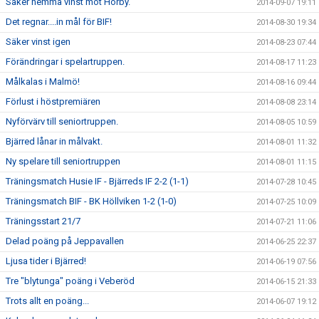
Säker hemma vinst mot Hörby.
2014-09-07 19:11
Det regnar....in mål för BIF!
2014-08-30 19:34
Säker vinst igen
2014-08-23 07:44
Förändringar i spelartruppen.
2014-08-17 11:23
Målkalas i Malmö!
2014-08-16 09:44
Förlust i höstpremiären
2014-08-08 23:14
Nyförvärv till seniortruppen.
2014-08-05 10:59
Bjärred lånar in målvakt.
2014-08-01 11:32
Ny spelare till seniortruppen
2014-08-01 11:15
Träningsmatch Husie IF - Bjärreds IF 2-2 (1-1)
2014-07-28 10:45
Träningsmatch BIF - BK Höllviken 1-2 (1-0)
2014-07-25 10:09
Träningsstart 21/7
2014-07-21 11:06
Delad poäng på Jeppavallen
2014-06-25 22:37
Ljusa tider i Bjärred!
2014-06-19 07:56
Tre "blytunga" poäng i Veberöd
2014-06-15 21:33
Trots allt en poäng...
2014-06-07 19:12