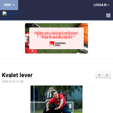
HERR
LOGGA IN
HEM
NYHETER
KALENDER
TRUPPEN
BILDGALLERI
Kvalet lever
<
>
DOKUMENT
2020-10-21 21:00
KONTAKT
PROVTRÄNING
TRÄNINGSMATCHER