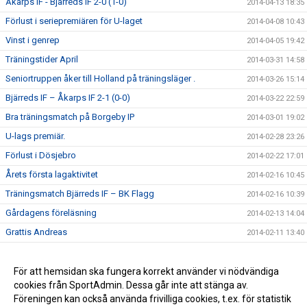
Åkarps IF - Bjärreds IF 2-0 (1-0)
2014-04-13 18:35
Förlust i seriepremiären för U-laget
2014-04-08 10:43
Vinst i genrep
2014-04-05 19:42
Träningstider April
2014-03-31 14:58
Seniortruppen åker till Holland på träningsläger .
2014-03-26 15:14
Bjärreds IF – Åkarps IF 2-1 (0-0)
2014-03-22 22:59
Bra träningsmatch på Borgeby IP
2014-03-01 19:02
U-lags premiär.
2014-02-28 23:26
Förlust i Dösjebro
2014-02-22 17:01
Årets första lagaktivitet
2014-02-16 10:45
Träningsmatch Bjärreds IF – BK Flagg
2014-02-16 10:39
Gårdagens föreläsning
2014-02-13 14:04
Grattis Andreas
2014-02-11 13:40
Preliminär U-lagsserie
2014-02-10 15:26
Spelprogram div 4 västra
För att hemsidan ska fungera korrekt använder vi nödvändiga
2014-02-04 12:39
cookies från SportAdmin. Dessa går inte att stänga av.
Lottningen till EMEK-cupen klar
2014-01-17 11:35
Föreningen kan också använda frivilliga cookies, t.ex. för statistik