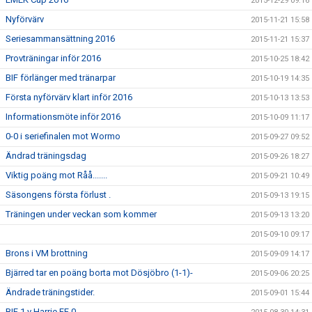
2015-12-29 09:16
Nyförvärv
2015-11-21 15:58
Seriesammansättning 2016
2015-11-21 15:37
Provträningar inför 2016
2015-10-25 18:42
BIF förlänger med tränarpar
2015-10-19 14:35
Första nyförvärv klart inför 2016
2015-10-13 13:53
Informationsmöte inför 2016
2015-10-09 11:17
0-0 i seriefinalen mot Wormo
2015-09-27 09:52
Ändrad träningsdag
2015-09-26 18:27
Viktig poäng mot Råå.......
2015-09-21 10:49
Säsongens första förlust .
2015-09-13 19:15
Träningen under veckan som kommer
2015-09-13 13:20
2015-09-10 09:17
Brons i VM brottning
2015-09-09 14:17
Bjärred tar en poäng borta mot Dösjöbro (1-1)-
2015-09-06 20:25
Ändrade träningstider.
2015-09-01 15:44
BIF 1 v Harrie FF 0