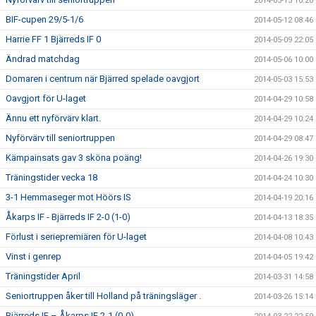
2014-05-15 10:20
BIF-cupen 29/5-1/6
2014-05-12 08:46
Harrie FF 1 Bjärreds IF 0
2014-05-09 22:05
Ändrad matchdag
2014-05-06 10:00
Domaren i centrum när Bjärred spelade oavgjort
2014-05-03 15:53
Oavgjort för U-laget
2014-04-29 10:58
Ännu ett nyförvärv klart.
2014-04-29 10:24
Nyförvärv till seniortruppen
2014-04-29 08:47
Kämpainsats gav 3 sköna poäng!
2014-04-26 19:30
Träningstider vecka 18
2014-04-24 10:30
3-1 Hemmaseger mot Höörs IS
2014-04-19 20:16
Åkarps IF - Bjärreds IF 2-0 (1-0)
2014-04-13 18:35
Förlust i seriepremiären för U-laget
2014-04-08 10:43
Vinst i genrep
2014-04-05 19:42
Träningstider April
2014-03-31 14:58
Seniortruppen åker till Holland på träningsläger .
2014-03-26 15:14
Bjärreds IF – Åkarps IF 2-1 (0-0)