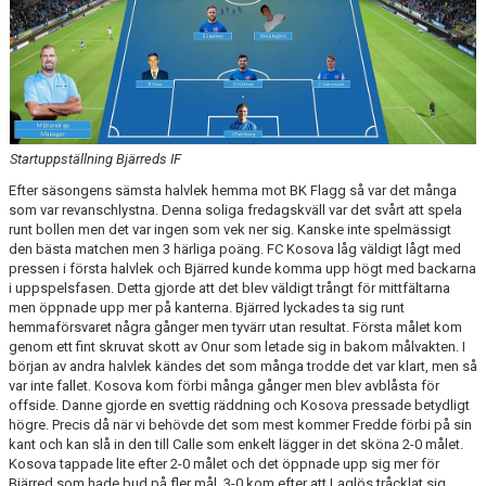
MATCHER
Startuppställning Bjärreds IF
Efter säsongens sämsta halvlek hemma mot BK Flagg så var det många
som var revanschlystna. Denna soliga fredagskväll var det svårt att spela
runt bollen men det var ingen som vek ner sig. Kanske inte spelmässigt
den bästa matchen men 3 härliga poäng. FC Kosova låg väldigt lågt med
pressen i första halvlek och Bjärred kunde komma upp högt med backarna
i uppspelsfasen. Detta gjorde att det blev väldigt trångt för mittfältarna
men öppnade upp mer på kanterna. Bjärred lyckades ta sig runt
hemmaförsvaret några gånger men tyvärr utan resultat. Första målet kom
genom ett fint skruvat skott av Onur som letade sig in bakom målvakten. I
början av andra halvlek kändes det som många trodde det var klart, men så
var inte fallet. Kosova kom förbi många gånger men blev avblåsta för
offside. Danne gjorde en svettig räddning och Kosova pressade betydligt
högre. Precis då när vi behövde det som mest kommer Fredde förbi på sin
kant och kan slå in den till Calle som enkelt lägger in det sköna 2-0 målet.
Kosova tappade lite efter 2-0 målet och det öppnade upp sig mer för
Bjärred som hade bud på fler mål. 3-0 kom efter att Laglös tråcklat sig