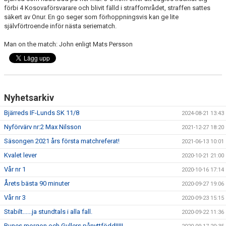
förbi 4 Kosovaförsvarare och blivit fälld i straffområdet, straffen sattes
säkert av Onur. En go seger som förhoppningsvis kan ge lite
självförtroende inför nästa seriematch.
Man on the match: John enligt Mats Persson
Nyhetsarkiv
Bjärreds IF-Lunds SK 11/8
2024-08-21 13:43
Nyförvärv nr:2 Max Nilsson
2021-12-27 18:20
Säsongen 2021 års första matchreferat!
2021-06-13 10:01
Kvalet lever
2020-10-21 21:00
Vår nr 1
2020-10-16 17:14
Årets bästa 90 minuter
2020-09-27 19:06
Vår nr 3
2020-09-23 15:15
Stabilt......ja stundtals i alla fall.
2020-09-22 11:36
Runes morgon och Gullers pånyttfödd!!!!!