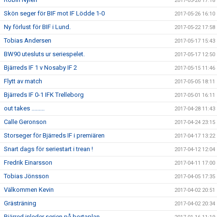
2017-05-26 17:18
Skön seger för BIF mot IF Lödde 1-0
2017-05-26 16:10
Ny förlust för BIF i Lund.
2017-05-22 17:58
Tobias Andersen
2017-05-17 15:43
BW90 utesluts ur seriespelet.
2017-05-17 12:50
Bjärreds IF 1 v Nosaby IF 2
2017-05-15 11:46
Flytt av match
2017-05-05 18:11
Bjärreds IF 0-1 IFK Trelleborg
2017-05-01 16:11
out takes .........
2017-04-28 11:43
Calle Geronson
2017-04-24 23:15
Storseger för Bjärreds IF i premiären
2017-04-17 13:22
Snart dags för seriestart i trean !
2017-04-12 12:04
Fredrik Einarsson
2017-04-11 17:00
Tobias Jönsson
2017-04-05 17:35
Välkommen Kevin
2017-04-02 20:51
Grästräning
2017-04-02 20:34
Bjärred inleder serien på bortaplan