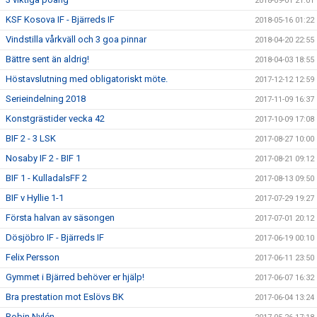
2018-09-01 21:01
KSF Kosova IF - Bjärreds IF
2018-05-16 01:22
Vindstilla vårkväll och 3 goa pinnar
2018-04-20 22:55
Bättre sent än aldrig!
2018-04-03 18:55
Höstavslutning med obligatoriskt möte.
2017-12-12 12:59
Serieindelning 2018
2017-11-09 16:37
Konstgrästider vecka 42
2017-10-09 17:08
BIF 2 - 3 LSK
2017-08-27 10:00
Nosaby IF 2 - BIF 1
2017-08-21 09:12
BIF 1 - KulladalsFF 2
2017-08-13 09:50
BIF v Hyllie 1-1
2017-07-29 19:27
Första halvan av säsongen
2017-07-01 20:12
Dösjöbro IF - Bjärreds IF
2017-06-19 00:10
Felix Persson
2017-06-11 23:50
Gymmet i Bjärred behöver er hjälp!
2017-06-07 16:32
Bra prestation mot Eslövs BK
2017-06-04 13:24
Robin Nylén