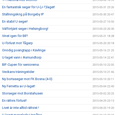
2015-06-06 18:59
En fantastisk seger för U-(J-?)laget!
2015-05-31 23:26
Ställningskrig på Borgeby IP
2015-05-30 20:47
En stabil U seger!
2015-05-27 10:50
Välförtjänt seger i Helsingborg!
2015-05-23 20:30
Vinst igen för BIF!
2015-05-21 18:28
U-förlust mot Tågarp
2015-05-20 20:18
Onödig poängtapp i Kävlinge
2015-05-16 21:25
U-laget vann i Asmundtorp
2015-05-14 22:41
BIF-Cupen för seniorerna.
2015-05-10 22:05
Veckans träningstider
2015-05-10 21:46
Ny bortaseger mot FK Bosna (4-0)
2015-05-10 20:11
Ny Femetta av U-laget!
2015-05-04 22:40
Storseger mot Borstahusen
2015-05-02 20:25
En rättvis förlust!
2015-04-29 23:13
Livet är inte alltid rättvist !
2015-04-25 19:20
U-laget manglade Uppåkra