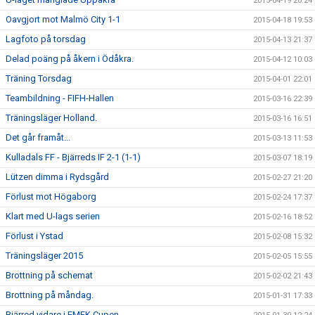
2015-04-19 20:24
Oavgjort mot Malmö City 1-1
2015-04-18 19:53
Lagfoto på torsdag
2015-04-13 21:37
Delad poäng på åkern i Ödåkra.
2015-04-12 10:03
Träning Torsdag
2015-04-01 22:01
Teambildning - FIFH-Hallen
2015-03-16 22:39
Träningsläger Holland.
2015-03-16 16:51
Det går framåt...
2015-03-13 11:53
Kulladals FF - Bjärreds IF 2-1 (1-1)
2015-03-07 18:19
Lützen dimma i Rydsgård
2015-02-27 21:20
Förlust mot Högaborg
2015-02-24 17:37
Klart med U-lags serien
2015-02-16 18:52
Förlust i Ystad
2015-02-08 15:32
Träningsläger 2015
2015-02-05 15:55
Brottning på schemat
2015-02-02 21:43
Brottning på måndag.
2015-01-31 17:33
Bjärred vidare i EMEK Cupen