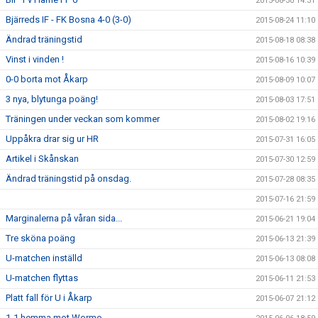
2015-08-30 14:31
Bjärreds IF - FK Bosna 4-0 (3-0)
2015-08-24 11:10
Ändrad träningstid
2015-08-18 08:38
Vinst i vinden !
2015-08-16 10:39
0-0 borta mot Åkarp
2015-08-09 10:07
3 nya, blytunga poäng!
2015-08-03 17:51
Träningen under veckan som kommer
2015-08-02 19:16
Uppåkra drar sig ur HR
2015-07-31 16:05
Artikel i Skånskan
2015-07-30 12:59
Ändrad träningstid på onsdag.
2015-07-28 08:35
2015-07-16 21:59
Marginalerna på våran sida...
2015-06-21 19:04
Tre sköna poäng
2015-06-13 21:39
U-matchen inställd
2015-06-13 08:08
U-matchen flyttas
2015-06-11 21:53
Platt fall för U i Åkarp
2015-06-07 21:12
1-1 hemma mot Wormo.