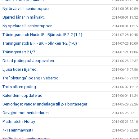
2014-08-08 23:14
Nyförvärv till seniortruppen.
2014-08-05 10:59
Bjärred lånar in målvakt.
2014-08-01 11:32
Ny spelare till seniortruppen
2014-08-01 11:15
Träningsmatch Husie IF - Bjärreds IF 2-2 (1-1)
2014-07-28 10:45
Träningsmatch BIF - BK Höllviken 1-2 (1-0)
2014-07-25 10:09
Träningsstart 21/7
2014-07-21 11:06
Delad poäng på Jeppavallen
2014-06-25 22:37
Ljusa tider i Bjärred!
2014-06-19 07:56
Tre "blytunga" poäng i Veberöd
2014-06-15 21:33
Trots allt en poäng...
2014-06-07 19:12
Kalendern uppdaterad
2014-06-04 11:24
Seniorlaget vänder underläge till 2-1 bortaseger
2014-05-29 22:26
Oavgjort mot serieledaren
2014-05-25 00:11
Plattmatch i Hörby
2014-05-21 22:10
4-1 Hemmavinst !
2014-05-15 22:20
Nyförvärv till seniortruppen