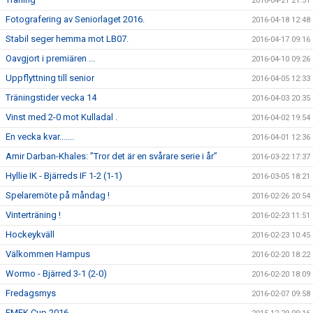
2016-04-21 21:51
Fotografering av Seniorlaget 2016.
2016-04-18 12:48
Stabil seger hemma mot LB07.
2016-04-17 09:16
Oavgjort i premiären ...
2016-04-10 09:26
Uppflyttning till senior
2016-04-05 12:33
Träningstider vecka 14
2016-04-03 20:35
Vinst med 2-0 mot Kulladal .
2016-04-02 19:54
En vecka kvar.......
2016-04-01 12:36
Amir Darban-Khales: ”Tror det är en svårare serie i år”
2016-03-22 17:37
Hyllie IK - Bjärreds IF 1-2 (1-1)
2016-03-05 18:21
Spelaremöte på måndag !
2016-02-26 20:54
Vinterträning !
2016-02-23 11:51
Hockeykväll
2016-02-23 10:45
Välkommen Hampus
2016-02-20 18:22
Wormo - Bjärred 3-1 (2-0)
2016-02-20 18:09
Fredagsmys
2016-02-07 09:58
EMEK Cup 2016