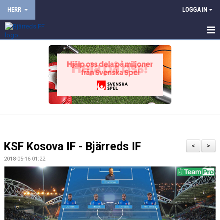
HERR
LOGGA IN
HEM
NYHETER
KALENDER
TRUPPEN
BILDGALLERI
KSF Kosova IF - Bjärreds IF
<
>
DOKUMENT
2018-05-16 01:22
KONTAKT
PROVTRÄNING
TRÄNINGSMATCHER