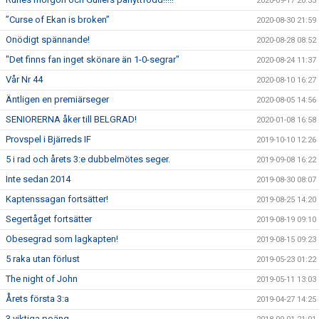
2020-09-17 20:35
”Curse of Ekan is broken”
2020-08-30 21:59
Onödigt spännande!
2020-08-28 08:52
"Det finns fan inget skönare än 1-0-segrar"
2020-08-24 11:37
Vår Nr 44
2020-08-10 16:27
Äntligen en premiärseger
2020-08-05 14:56
SENIORERNA åker till BELGRAD!
2020-01-08 16:58
Provspel i Bjärreds IF
2019-10-10 12:26
5 i rad och årets 3:e dubbelmötes seger.
2019-09-08 16:22
Inte sedan 2014
2019-08-30 08:07
Kaptenssagan fortsätter!
2019-08-25 14:20
Segertåget fortsätter
2019-08-19 09:10
Obesegrad som lagkapten!
2019-08-15 09:23
5 raka utan förlust
2019-05-23 01:22
The night of John
2019-05-11 13:03
Årets första 3:a
2019-04-27 14:25
3 viktiga poäng