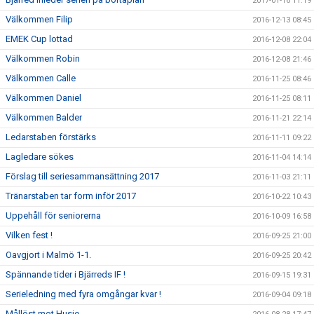
2017-01-16 11:19
Välkommen Filip
2016-12-13 08:45
EMEK Cup lottad
2016-12-08 22:04
Välkommen Robin
2016-12-08 21:46
Välkommen Calle
2016-11-25 08:46
Välkommen Daniel
2016-11-25 08:11
Välkommen Balder
2016-11-21 22:14
Ledarstaben förstärks
2016-11-11 09:22
Lagledare sökes
2016-11-04 14:14
Förslag till seriesammansättning 2017
2016-11-03 21:11
Tränarstaben tar form inför 2017
2016-10-22 10:43
Uppehåll för seniorerna
2016-10-09 16:58
Vilken fest !
2016-09-25 21:00
Oavgjort i Malmö 1-1.
2016-09-25 20:42
Spännande tider i Bjärreds IF !
2016-09-15 19:31
Serieledning med fyra omgångar kvar !
2016-09-04 09:18
Mållöst mot Husie...