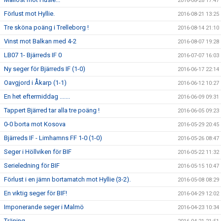
2016-08-28 17:47
Förlust mot Hyllie.
2016-08-21 13:25
Tre sköna poäng i Trelleborg !
2016-08-14 21:10
Vinst mot Balkan med 4-2
2016-08-07 19:28
LB07 1- Bjärreds IF 0
2016-07-07 16:03
Ny seger för Bjärreds IF (1-0)
2016-06-17 22:14
Oavgjord i Åkarp (1-1)
2016-06-12 10:27
En het eftermiddag .......
2016-06-09 09:31
Tappert Bjärred tar alla tre poäng !
2016-06-05 09:23
0-0 borta mot Kosova
2016-05-29 20:45
Bjärreds IF - Limhamns FF 1-0 (1-0)
2016-05-26 08:47
Seger i Höllviken för BIF
2016-05-22 11:32
Serieledning för BIF
2016-05-15 10:47
Förlust i en jämn bortamatch mot Hyllie (3-2).
2016-05-08 08:29
En viktig seger för BIF!
2016-04-29 12:02
Imponerande seger i Malmö
2016-04-23 10:34
Träning