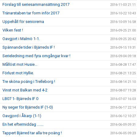
Förslag till seriesammansättning 2017
2016-11-03 21:11
Tränarstaben tar form inför 2017
2016-10-22 10:43
Uppehåll för seniorerna
2016-10-09 16:58
Vilken fest !
2016-09-25 21:00
Oavgjort i Malmö 1-1.
2016-09-25 20:42
Spännande tider i Bjärreds IF !
2016-09-15 19:31
Serieledning med fyra omgångar kvar !
2016-09-04 09:18
Mållöst mot Husie...
2016-08-28 17:47
Förlust mot Hyllie.
2016-08-21 13:25
Tre sköna poäng i Trelleborg !
2016-08-14 21:10
Vinst mot Balkan med 4-2
2016-08-07 19:28
LB07 1- Bjärreds IF 0
2016-07-07 16:03
Ny seger för Bjärreds IF (1-0)
2016-06-17 22:14
Oavgjord i Åkarp (1-1)
2016-06-12 10:27
En het eftermiddag .......
2016-06-09 09:31
Tappert Bjärred tar alla tre poäng !
2016-06-05 09:23