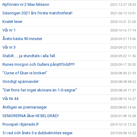
Nyförvärv nr:2 Max Nilsson
2021-12-27 18:20
Säsongen 2021 års första matchreferat!
2021-06-13 10:01
Kvalet lever
2020-10-21 21:00
Vår nr 1
2020-10-16 17:14
Årets bästa 90 minuter
2020-09-27 19:06
Vår nr 3
2020-09-23 15:15
Stabilt......ja stundtals i alla fall.
2020-09-22 11:36
Runes morgon och Gullers pånyttfödd!!!!!
2020-09-17 20:35
”Curse of Ekan is broken”
2020-08-30 21:59
Onödigt spännande!
2020-08-28 08:52
"Det finns fan inget skönare än 1-0-segrar"
2020-08-24 11:37
Vår Nr 44
2020-08-10 16:27
Äntligen en premiärseger
2020-08-05 14:56
SENIORERNA åker till BELGRAD!
2020-01-08 16:58
Provspel i Bjärreds IF
2019-10-10 12:26
5 i rad och årets 3:e dubbelmötes seger.
2019-09-08 16:22