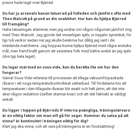
precis hade tagit över Bjärred.
Du har ju arsenals kanon tatuerad på fotleden och jämförs ofta med
Theo Walcott på grund av din snabbhet. Hur kan du hjälpa Bjärred
till framgång?
Haha tatueringen stämmer, men jag undrar om någon någonsin jämfört mig
med Theo Walcott. Jag gjorde det visserligen själv, ur negativ synvinkel, för
typ två veckor sedan när jag skulle beskriva hur dålig jag varit i de
inledande matcherna. Jag hoppas kunna hjälpa Bjärred med några enstaka
mål, men framförallt genom att assistera folk med bättre avslut än jag själv
(dvs typ hela laget).
Du lagar mat med en sous vide, kan du berätta lite om hur den
fungerar?
Gärna! Sous Vide refererar till processen att tillaga vakuumförpackade
råvaror i ett noga temperaturkontrollerat vattenbad. Till fördelarna hör att
temperaturen i den tillagade råvaran blir exakt och helt jämn, att det inte
sker någon reduktion (saften stannar kvar) och att det faktiskt är väldigt
enkelt.
Du ligger i toppen på Bjärreds IF interna poängliga, träningsnärvaro
är en viktig faktor om man vill gå för seger. Kommer du satsa på att
vinna? är kontinuitet i träningen viktig för dig?
Klart jag ska vinna, och att vara på träningarna är en förutsättning!