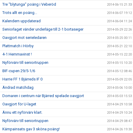
Tre "blytunga" poäng i Veberöd
2014-06-15 21:33
Trots allt en poäng...
2014-06-07 19:12
Kalendern uppdaterad
2014-06-04 11:24
Seniorlaget vänder underläge till 2-1 bortaseger
2014-05-29 22:26
Oavgjort mot serieledaren
2014-05-25 00:11
Plattmatch i Hörby
2014-05-21 22:10
4-1 Hemmavinst !
2014-05-15 22:20
Nyförvärv till seniortruppen
2014-05-15 10:20
BIF-cupen 29/5-1/6
2014-05-12 08:46
Harrie FF 1 Bjärreds IF 0
2014-05-09 22:05
Ändrad matchdag
2014-05-06 10:00
Domaren i centrum när Bjärred spelade oavgjort
2014-05-03 15:53
Oavgjort för U-laget
2014-04-29 10:58
Ännu ett nyförvärv klart.
2014-04-29 10:24
Nyförvärv till seniortruppen
2014-04-29 08:47
Kämpainsats gav 3 sköna poäng!
2014-04-26 19:30