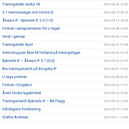
Träningstider vecka 18
2014-04-24 10:30
3-1 Hemmaseger mot Höörs IS
2014-04-19 20:16
Åkarps IF - Bjärreds IF 2-0 (1-0)
2014-04-13 18:35
Förlust i seriepremiären för U-laget
2014-04-08 10:43
Vinst i genrep
2014-04-05 19:42
Träningstider April
2014-03-31 14:58
Seniortruppen åker till Holland på träningsläger .
2014-03-26 15:14
Bjärreds IF – Åkarps IF 2-1 (0-0)
2014-03-22 22:59
Bra träningsmatch på Borgeby IP
2014-03-01 19:02
U-lags premiär.
2014-02-28 23:26
Förlust i Dösjebro
2014-02-22 17:01
Årets första lagaktivitet
2014-02-16 10:45
Träningsmatch Bjärreds IF – BK Flagg
2014-02-16 10:39
Gårdagens föreläsning
2014-02-13 14:04
Grattis Andreas
2014-02-11 13:40
Preliminär U-lagsserie
2014-02-10 15:26