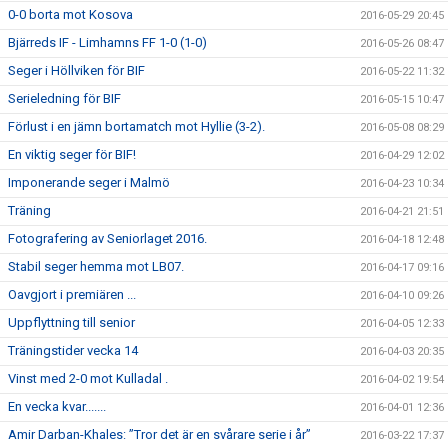
0-0 borta mot Kosova
2016-05-29 20:45
Bjärreds IF - Limhamns FF 1-0 (1-0)
2016-05-26 08:47
Seger i Höllviken för BIF
2016-05-22 11:32
Serieledning för BIF
2016-05-15 10:47
Förlust i en jämn bortamatch mot Hyllie (3-2).
2016-05-08 08:29
En viktig seger för BIF!
2016-04-29 12:02
Imponerande seger i Malmö
2016-04-23 10:34
Träning
2016-04-21 21:51
Fotografering av Seniorlaget 2016.
2016-04-18 12:48
Stabil seger hemma mot LB07.
2016-04-17 09:16
Oavgjort i premiären ...
2016-04-10 09:26
Uppflyttning till senior
2016-04-05 12:33
Träningstider vecka 14
2016-04-03 20:35
Vinst med 2-0 mot Kulladal .
2016-04-02 19:54
En vecka kvar.......
2016-04-01 12:36
Amir Darban-Khales: ”Tror det är en svårare serie i år”
2016-03-22 17:37