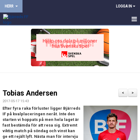
HERR
LOGGA IN
HEM
NYHETER
KALENDER
TRUPPEN
BILDGALLERI
Tobias Andersen
<
>
DOKUMENT
2017-05-17 15:43
Efter fyra raka förluster ligger Bjärreds
KONTAKT
IF på kvalplaceringen neråt. Inte den
starten vi hoppats på men hela laget är
fast bestämda för att resa sig. Extremt
PROVTRÄNING
viktig match på söndag och vinst kan
ge ett rejält lyft. Nästa man för intervju
TRÄNINGSMATCHER