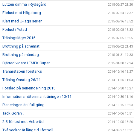
Lützen dimma i Rydsgård
2015-02-27 21:20
Förlust mot Högaborg
2015-02-24 17:37
Klart med U-lags serien
2015-02-16 18:52
Förlust i Ystad
2015-02-08 15:32
Träningsläger 2015
2015-02-05 15:55
Brottning på schemat
2015-02-02 21:43
Brottning på måndag.
2015-01-31 17:33
Bjärred vidare i EMEK Cupen
2015-01-30 12:24
Tränarstaben förstärks
2014-12-16 18:27
Träning Onsdag 26/11
2014-11-25 11:03
Förslag på serieindelning 2015
2014-10-30 16:27
Informationsmöte innan träningen 10/11
2014-10-30 11:16
Planeringen är i full gång
2014-10-15 15:23
Tack Göran !
2014-10-06 10:51
2-3 förlust mot Veberöd
2014-10-05 18:26
Två veckor är lång tid i fotboll.
2014-09-27 18:11