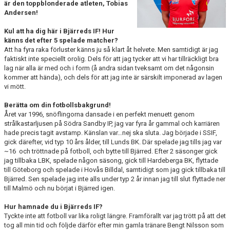
är den toppblonderade atleten, Tobias
Andersen!
MATCHER
Kul att ha dig här i Bjärreds IF! Hur
känns det efter 5 spelade matcher?
Att ha fyra raka förluster känns ju så klart åt helvete. Men samtidigt är jag
faktiskt inte speciellt orolig. Dels för att jag tycker att vi har tillräckligt bra
lag när alla är med och i form (å andra sidan tveksamt om det någonsin
kommer att hända), och dels för att jag inte är särskilt imponerad av lagen
vi mött.
Berätta om din fotbollsbakgrund!
Året var 1996, snöflingorna dansade i en perfekt menuett genom
strålkastarljusen på Södra Sandby IP, jag var fyra år gammal och karriären
hade precis tagit avstamp. Känslan var…nej ska sluta. Jag började i SSIF,
gick därefter, vid typ 10 års ålder, till Lunds BK. Där spelade jag tills jag var
~16 och tröttnade på fotboll, och bytte till Bjärred. Efter 2 säsonger gick
jag tillbaka LBK, spelade någon säsong, gick till Hardeberga BK, flyttade
till Göteborg och spelade i Hovås Billdal, samtidigt som jag gick tillbaka till
Bjärred. Sen spelade jag inte alls under typ 2 år innan jag till slut flyttade ner
till Malmö och nu börjat i Bjärred igen.
Hur hamnade du i Bjärreds IF?
Tyckte inte att fotboll var lika roligt längre. Framförallt var jag trött på att det
tog all min tid och följde därför efter min gamla tränare Bengt Nilsson som