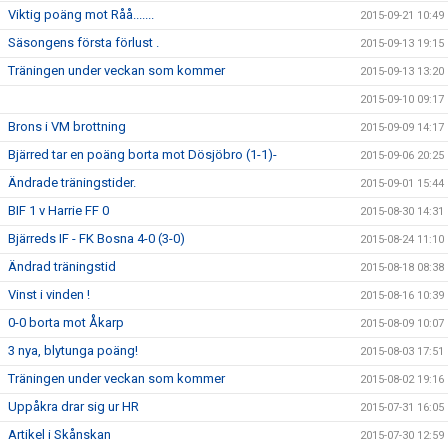
Viktig poäng mot Råå.......
2015-09-21 10:49
Säsongens första förlust .
2015-09-13 19:15
Träningen under veckan som kommer
2015-09-13 13:20
2015-09-10 09:17
Brons i VM brottning
2015-09-09 14:17
Bjärred tar en poäng borta mot Dösjöbro (1-1)-
2015-09-06 20:25
Ändrade träningstider.
2015-09-01 15:44
BIF 1 v Harrie FF 0
2015-08-30 14:31
Bjärreds IF - FK Bosna 4-0 (3-0)
2015-08-24 11:10
Ändrad träningstid
2015-08-18 08:38
Vinst i vinden !
2015-08-16 10:39
0-0 borta mot Åkarp
2015-08-09 10:07
3 nya, blytunga poäng!
2015-08-03 17:51
Träningen under veckan som kommer
2015-08-02 19:16
Uppåkra drar sig ur HR
2015-07-31 16:05
Artikel i Skånskan
2015-07-30 12:59