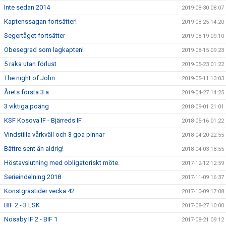
Inte sedan 2014
2019-08-30 08:07
Kaptenssagan fortsätter!
2019-08-25 14:20
Segertåget fortsätter
2019-08-19 09:10
Obesegrad som lagkapten!
2019-08-15 09:23
5 raka utan förlust
2019-05-23 01:22
The night of John
2019-05-11 13:03
Årets första 3:a
2019-04-27 14:25
3 viktiga poäng
2018-09-01 21:01
KSF Kosova IF - Bjärreds IF
2018-05-16 01:22
Vindstilla vårkväll och 3 goa pinnar
2018-04-20 22:55
Bättre sent än aldrig!
2018-04-03 18:55
Höstavslutning med obligatoriskt möte.
2017-12-12 12:59
Serieindelning 2018
2017-11-09 16:37
Konstgrästider vecka 42
2017-10-09 17:08
BIF 2 - 3 LSK
2017-08-27 10:00
Nosaby IF 2 - BIF 1
2017-08-21 09:12