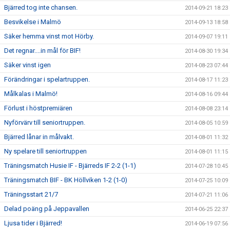
Bjärred tog inte chansen.
2014-09-21 18:23
Besvikelse i Malmö
2014-09-13 18:58
Säker hemma vinst mot Hörby.
2014-09-07 19:11
Det regnar....in mål för BIF!
2014-08-30 19:34
Säker vinst igen
2014-08-23 07:44
Förändringar i spelartruppen.
2014-08-17 11:23
Målkalas i Malmö!
2014-08-16 09:44
Förlust i höstpremiären
2014-08-08 23:14
Nyförvärv till seniortruppen.
2014-08-05 10:59
Bjärred lånar in målvakt.
2014-08-01 11:32
Ny spelare till seniortruppen
2014-08-01 11:15
Träningsmatch Husie IF - Bjärreds IF 2-2 (1-1)
2014-07-28 10:45
Träningsmatch BIF - BK Höllviken 1-2 (1-0)
2014-07-25 10:09
Träningsstart 21/7
2014-07-21 11:06
Delad poäng på Jeppavallen
2014-06-25 22:37
Ljusa tider i Bjärred!
2014-06-19 07:56