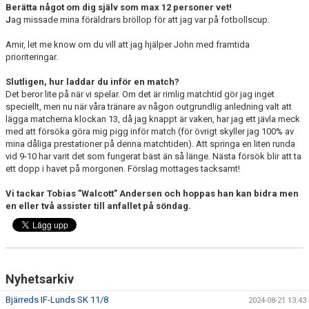
Berätta något om dig själv som max 12 personer vet!
J
ag missade mina föräldrars bröllop för att jag var på fotbollscup.
Amir, let me know om du vill att jag hjälper John med framtida
prioriteringar.
Slutligen, hur laddar du inför en match?
Det beror lite på när vi spelar. Om det är rimlig matchtid gör jag inget
speciellt, men nu när våra tränare av någon outgrundlig anledning valt att
lägga matcherna klockan 13, då jag knappt är vaken, har jag ett jävla meck
med att försöka göra mig pigg inför match (för övrigt skyller jag 100% av
mina dåliga prestationer på denna matchtiden). Att springa en liten runda
vid 9-10 har varit det som fungerat bäst än så länge. Nästa försök blir att ta
ett dopp i havet på morgonen. Förslag mottages tacksamt!
Vi tackar Tobias ”Walcott” Andersen och hoppas han kan bidra men
en eller två assister till anfallet på söndag.
Nyhetsarkiv
Bjärreds IF-Lunds SK 11/8
2024-08-21 13:43