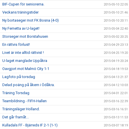
BIF-Cupen för seniorerna.
2015-05-10 22:05
Veckans träningstider
2015-05-10 21:46
Ny bortaseger mot FK Bosna (4-0)
2015-05-10 20:11
Ny Femetta av U-laget!
2015-05-04 22:40
Storseger mot Borstahusen
2015-05-02 20:25
En rättvis förlust!
2015-04-29 23:13
Livet är inte alltid rättvist !
2015-04-25 19:20
U-laget manglade Uppåkra
2015-04-19 20:24
Oavgjort mot Malmö City 1-1
2015-04-18 19:53
Lagfoto på torsdag
2015-04-13 21:37
Delad poäng på åkern i Ödåkra.
2015-04-12 10:03
Träning Torsdag
2015-04-01 22:01
Teambildning - FIFH-Hallen
2015-03-16 22:39
Träningsläger Holland.
2015-03-16 16:51
Det går framåt...
2015-03-13 11:53
Kulladals FF - Bjärreds IF 2-1 (1-1)
2015-03-07 18:19