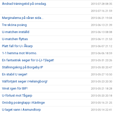
Ändrad träningstid på onsdag.
2015-07-28 08:35
2015-07-16 21:59
Marginalerna på våran sida...
2015-06-21 19:04
Tre sköna poäng
2015-06-13 21:39
U-matchen inställd
2015-06-13 08:08
U-matchen flyttas
2015-06-11 21:53
Platt fall för U i Åkarp
2015-06-07 21:12
1-1 hemma mot Wormo.
2015-06-06 18:59
En fantastisk seger för U-(J-?)laget!
2015-05-31 23:26
Ställningskrig på Borgeby IP
2015-05-30 20:47
En stabil U seger!
2015-05-27 10:50
Välförtjänt seger i Helsingborg!
2015-05-23 20:30
Vinst igen för BIF!
2015-05-21 18:28
U-förlust mot Tågarp
2015-05-20 20:18
Onödig poängtapp i Kävlinge
2015-05-16 21:25
U-laget vann i Asmundtorp
2015-05-14 22:41