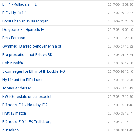
BIF 1 - KulladalsFF 2
2017-08-13 09:50
BIF v Hyllie 1-1
2017-07-29 19:27
Första halvan av säsongen
2017-07-01 20:12
Dösjöbro IF - Bjärreds IF
2017-06-19 00:10
Felix Persson
2017-06-11 23:50
Gymmet i Bjärred behöver er hjälp!
2017-06-07 16:32
Bra prestation mot Eslövs BK
2017-06-04 13:24
Robin Nylén
2017-05-26 17:18
Skön seger för BIF mot IF Lödde 1-0
2017-05-26 16:10
Ny förlust för BIF i Lund.
2017-05-22 17:58
Tobias Andersen
2017-05-17 15:43
BW90 utesluts ur seriespelet.
2017-05-17 12:50
Bjärreds IF 1 v Nosaby IF 2
2017-05-15 11:46
Flytt av match
2017-05-05 18:11
Bjärreds IF 0-1 IFK Trelleborg
2017-05-01 16:11
out takes .........
2017-04-28 11:43