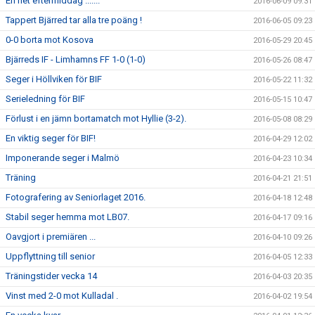
En het eftermiddag .......
2016-06-09 09:31
Tappert Bjärred tar alla tre poäng !
2016-06-05 09:23
0-0 borta mot Kosova
2016-05-29 20:45
Bjärreds IF - Limhamns FF 1-0 (1-0)
2016-05-26 08:47
Seger i Höllviken för BIF
2016-05-22 11:32
Serieledning för BIF
2016-05-15 10:47
Förlust i en jämn bortamatch mot Hyllie (3-2).
2016-05-08 08:29
En viktig seger för BIF!
2016-04-29 12:02
Imponerande seger i Malmö
2016-04-23 10:34
Träning
2016-04-21 21:51
Fotografering av Seniorlaget 2016.
2016-04-18 12:48
Stabil seger hemma mot LB07.
2016-04-17 09:16
Oavgjort i premiären ...
2016-04-10 09:26
Uppflyttning till senior
2016-04-05 12:33
Träningstider vecka 14
2016-04-03 20:35
Vinst med 2-0 mot Kulladal .
2016-04-02 19:54