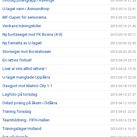
Onödig poängtapp i Kävlinge
2015-05-16 21:25
U-laget vann i Asmundtorp
2015-05-14 22:41
BIF-Cupen för seniorerna.
2015-05-10 22:05
Veckans träningstider
2015-05-10 21:46
Ny bortaseger mot FK Bosna (4-0)
2015-05-10 20:11
Ny Femetta av U-laget!
2015-05-04 22:40
Storseger mot Borstahusen
2015-05-02 20:25
En rättvis förlust!
2015-04-29 23:13
Livet är inte alltid rättvist !
2015-04-25 19:20
U-laget manglade Uppåkra
2015-04-19 20:24
Oavgjort mot Malmö City 1-1
2015-04-18 19:53
Lagfoto på torsdag
2015-04-13 21:37
Delad poäng på åkern i Ödåkra.
2015-04-12 10:03
Träning Torsdag
2015-04-01 22:01
Teambildning - FIFH-Hallen
2015-03-16 22:39
Träningsläger Holland.
2015-03-16 16:51