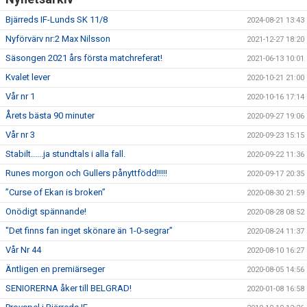
Bjärreds IF-Lunds SK 11/8
2024-08-21 13:43
Nyförvärv nr:2 Max Nilsson
2021-12-27 18:20
Säsongen 2021 års första matchreferat!
2021-06-13 10:01
Kvalet lever
2020-10-21 21:00
Vår nr 1
2020-10-16 17:14
Årets bästa 90 minuter
2020-09-27 19:06
Vår nr 3
2020-09-23 15:15
Stabilt......ja stundtals i alla fall.
2020-09-22 11:36
Runes morgon och Gullers pånyttfödd!!!!!
2020-09-17 20:35
”Curse of Ekan is broken”
2020-08-30 21:59
Onödigt spännande!
2020-08-28 08:52
"Det finns fan inget skönare än 1-0-segrar"
2020-08-24 11:37
Vår Nr 44
2020-08-10 16:27
Äntligen en premiärseger
2020-08-05 14:56
SENIORERNA åker till BELGRAD!
2020-01-08 16:58