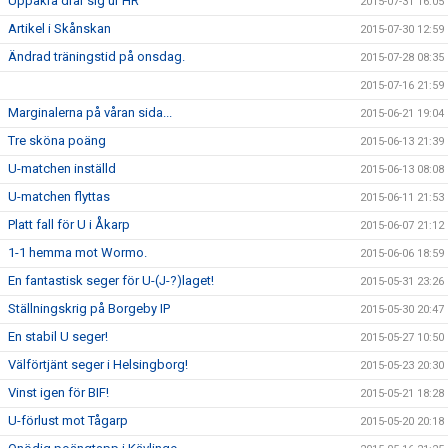
Uppåkra drar sig ur HR
2015-07-31 16:05
Artikel i Skånskan
2015-07-30 12:59
Ändrad träningstid på onsdag.
2015-07-28 08:35
2015-07-16 21:59
Marginalerna på våran sida...
2015-06-21 19:04
Tre sköna poäng
2015-06-13 21:39
U-matchen inställd
2015-06-13 08:08
U-matchen flyttas
2015-06-11 21:53
Platt fall för U i Åkarp
2015-06-07 21:12
1-1 hemma mot Wormo.
2015-06-06 18:59
En fantastisk seger för U-(J-?)laget!
2015-05-31 23:26
Ställningskrig på Borgeby IP
2015-05-30 20:47
En stabil U seger!
2015-05-27 10:50
Välförtjänt seger i Helsingborg!
2015-05-23 20:30
Vinst igen för BIF!
2015-05-21 18:28
U-förlust mot Tågarp
2015-05-20 20:18