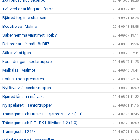
2-3 förlust mot Veberöd
2014-10-05 18:26
Två veckor är lång tid i fotboll.
2014-09-27 18:11
Bjärred tog inte chansen.
2014-09-21 18:23
Besvikelse i Malmö
2014-09-13 18:58
Säker hemma vinst mot Hörby.
2014-09-07 19:11
Det regnar....in mål för BIF!
2014-08-30 19:34
Säker vinst igen
2014-08-23 07:44
Förändringar i spelartruppen.
2014-08-17 11:23
Målkalas i Malmö!
2014-08-16 09:44
Förlust i höstpremiären
2014-08-08 23:14
Nyförvärv till seniortruppen.
2014-08-05 10:59
Bjärred lånar in målvakt.
2014-08-01 11:32
Ny spelare till seniortruppen
2014-08-01 11:15
Träningsmatch Husie IF - Bjärreds IF 2-2 (1-1)
2014-07-28 10:45
Träningsmatch BIF - BK Höllviken 1-2 (1-0)
2014-07-25 10:09
Träningsstart 21/7
2014-07-21 11:06