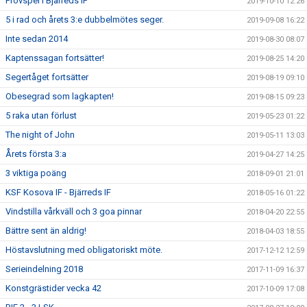
Provspel i Bjärreds IF
2019-10-10 12:26
5 i rad och årets 3:e dubbelmötes seger.
2019-09-08 16:22
Inte sedan 2014
2019-08-30 08:07
Kaptenssagan fortsätter!
2019-08-25 14:20
Segertåget fortsätter
2019-08-19 09:10
Obesegrad som lagkapten!
2019-08-15 09:23
5 raka utan förlust
2019-05-23 01:22
The night of John
2019-05-11 13:03
Årets första 3:a
2019-04-27 14:25
3 viktiga poäng
2018-09-01 21:01
KSF Kosova IF - Bjärreds IF
2018-05-16 01:22
Vindstilla vårkväll och 3 goa pinnar
2018-04-20 22:55
Bättre sent än aldrig!
2018-04-03 18:55
Höstavslutning med obligatoriskt möte.
2017-12-12 12:59
Serieindelning 2018
2017-11-09 16:37
Konstgrästider vecka 42
2017-10-09 17:08