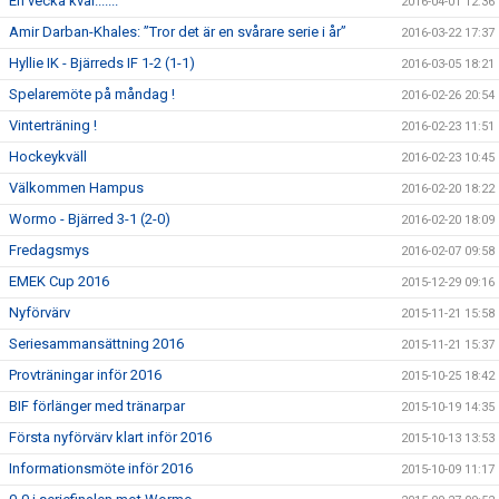
En vecka kvar.......
2016-04-01 12:36
Amir Darban-Khales: ”Tror det är en svårare serie i år”
2016-03-22 17:37
Hyllie IK - Bjärreds IF 1-2 (1-1)
2016-03-05 18:21
Spelaremöte på måndag !
2016-02-26 20:54
Vinterträning !
2016-02-23 11:51
Hockeykväll
2016-02-23 10:45
Välkommen Hampus
2016-02-20 18:22
Wormo - Bjärred 3-1 (2-0)
2016-02-20 18:09
Fredagsmys
2016-02-07 09:58
EMEK Cup 2016
2015-12-29 09:16
Nyförvärv
2015-11-21 15:58
Seriesammansättning 2016
2015-11-21 15:37
Provträningar inför 2016
2015-10-25 18:42
BIF förlänger med tränarpar
2015-10-19 14:35
Första nyförvärv klart inför 2016
2015-10-13 13:53
Informationsmöte inför 2016
2015-10-09 11:17