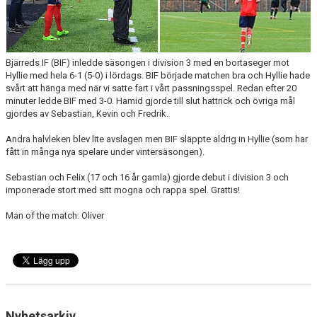
Bjärreds IF (BIF) inledde säsongen i division 3 med en bortaseger mot
Hyllie med hela 6-1 (5-0) i lördags. BIF började matchen bra och Hyllie hade
svårt att hänga med när vi satte fart i vårt passningsspel. Redan efter 20
minuter ledde BIF med 3-0. Hamid gjorde till slut hattrick och övriga mål
gjordes av Sebastian, Kevin och Fredrik.
Andra halvleken blev lite avslagen men BIF släppte aldrig in Hyllie (som har
fått in många nya spelare under vintersäsongen).
Sebastian och Felix (17 och 16 år gamla) gjorde debut i division 3 och
imponerade stort med sitt mogna och rappa spel. Grattis!
Man of the match: Oliver
Nyhetsarkiv