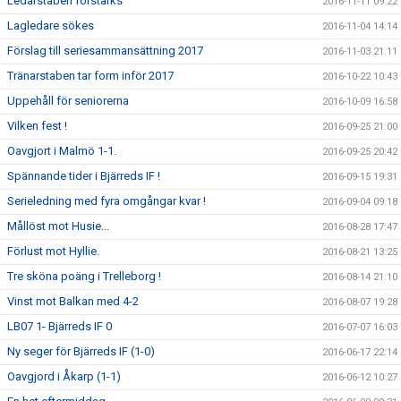
Ledarstaben förstärks
2016-11-11 09:22
Lagledare sökes
2016-11-04 14:14
Förslag till seriesammansättning 2017
2016-11-03 21:11
Tränarstaben tar form inför 2017
2016-10-22 10:43
Uppehåll för seniorerna
2016-10-09 16:58
Vilken fest !
2016-09-25 21:00
Oavgjort i Malmö 1-1.
2016-09-25 20:42
Spännande tider i Bjärreds IF !
2016-09-15 19:31
Serieledning med fyra omgångar kvar !
2016-09-04 09:18
Mållöst mot Husie...
2016-08-28 17:47
Förlust mot Hyllie.
2016-08-21 13:25
Tre sköna poäng i Trelleborg !
2016-08-14 21:10
Vinst mot Balkan med 4-2
2016-08-07 19:28
LB07 1- Bjärreds IF 0
2016-07-07 16:03
Ny seger för Bjärreds IF (1-0)
2016-06-17 22:14
Oavgjord i Åkarp (1-1)
2016-06-12 10:27