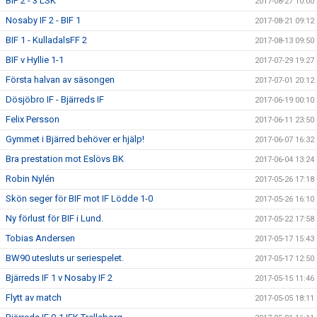
BIF 2 - 3 LSK
2017-08-27 10:00
Nosaby IF 2 - BIF 1
2017-08-21 09:12
BIF 1 - KulladalsFF 2
2017-08-13 09:50
BIF v Hyllie 1-1
2017-07-29 19:27
Första halvan av säsongen
2017-07-01 20:12
Dösjöbro IF - Bjärreds IF
2017-06-19 00:10
Felix Persson
2017-06-11 23:50
Gymmet i Bjärred behöver er hjälp!
2017-06-07 16:32
Bra prestation mot Eslövs BK
2017-06-04 13:24
Robin Nylén
2017-05-26 17:18
Skön seger för BIF mot IF Lödde 1-0
2017-05-26 16:10
Ny förlust för BIF i Lund.
2017-05-22 17:58
Tobias Andersen
2017-05-17 15:43
BW90 utesluts ur seriespelet.
2017-05-17 12:50
Bjärreds IF 1 v Nosaby IF 2
2017-05-15 11:46
Flytt av match
2017-05-05 18:11