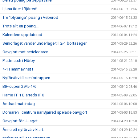
Delad poäng på Jeppavallen
2014-06-25 22:37
Ljusa tider i Bjärred!
2014-06-19 07:56
Tre "blytunga" poäng i Veberöd
2014-06-15 21:33
Trots allt en poäng...
2014-06-07 19:12
Kalendern uppdaterad
2014-06-04 11:24
Seniorlaget vänder underläge till 2-1 bortaseger
2014-05-29 22:26
Oavgjort mot serieledaren
2014-05-25 00:11
Plattmatch i Hörby
2014-05-21 22:10
4-1 Hemmavinst !
2014-05-15 22:20
Nyförvärv till seniortruppen
2014-05-15 10:20
BIF-cupen 29/5-1/6
2014-05-12 08:46
Harrie FF 1 Bjärreds IF 0
2014-05-09 22:05
Ändrad matchdag
2014-05-06 10:00
Domaren i centrum när Bjärred spelade oavgjort
2014-05-03 15:53
Oavgjort för U-laget
2014-04-29 10:58
Ännu ett nyförvärv klart.
2014-04-29 10:24