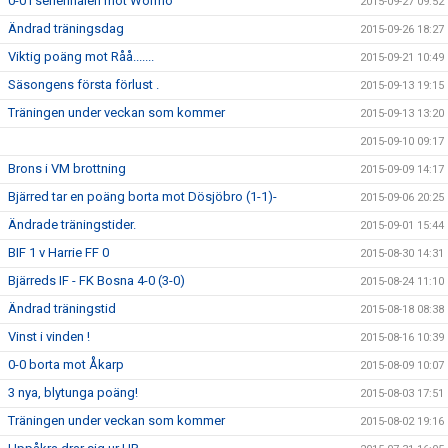
0-0 i seriefinalen mot Wormo
2015-09-27 09:52
Ändrad träningsdag
2015-09-26 18:27
Viktig poäng mot Råå.......
2015-09-21 10:49
Säsongens första förlust .
2015-09-13 19:15
Träningen under veckan som kommer
2015-09-13 13:20
2015-09-10 09:17
Brons i VM brottning
2015-09-09 14:17
Bjärred tar en poäng borta mot Dösjöbro (1-1)-
2015-09-06 20:25
Ändrade träningstider.
2015-09-01 15:44
BIF 1 v Harrie FF 0
2015-08-30 14:31
Bjärreds IF - FK Bosna 4-0 (3-0)
2015-08-24 11:10
Ändrad träningstid
2015-08-18 08:38
Vinst i vinden !
2015-08-16 10:39
0-0 borta mot Åkarp
2015-08-09 10:07
3 nya, blytunga poäng!
2015-08-03 17:51
Träningen under veckan som kommer
2015-08-02 19:16