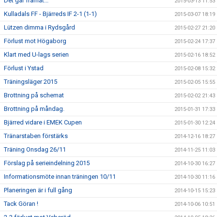
Det går framåt...
2015-03-13 11:53
Kulladals FF - Bjärreds IF 2-1 (1-1)
2015-03-07 18:19
Lützen dimma i Rydsgård
2015-02-27 21:20
Förlust mot Högaborg
2015-02-24 17:37
Klart med U-lags serien
2015-02-16 18:52
Förlust i Ystad
2015-02-08 15:32
Träningsläger 2015
2015-02-05 15:55
Brottning på schemat
2015-02-02 21:43
Brottning på måndag.
2015-01-31 17:33
Bjärred vidare i EMEK Cupen
2015-01-30 12:24
Tränarstaben förstärks
2014-12-16 18:27
Träning Onsdag 26/11
2014-11-25 11:03
Förslag på serieindelning 2015
2014-10-30 16:27
Informationsmöte innan träningen 10/11
2014-10-30 11:16
Planeringen är i full gång
2014-10-15 15:23
Tack Göran !
2014-10-06 10:51