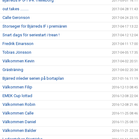
Bjärreds IF 0-1 IFK Trelleborg
2017-05-01 16:11
out takes .........
2017-04-28 11:43
Calle Geronson
2017-04-24 23:15
Storseger för Bjärreds IF i premiären
2017-04-17 13:22
Snart dags för seriestart i trean !
2017-04-12 12:04
Fredrik Einarsson
2017-04-11 17:00
Tobias Jönsson
2017-04-05 17:35
Välkommen Kevin
2017-04-02 20:51
Grästräning
2017-04-02 20:34
Bjärred inleder serien på bortaplan
2017-01-16 11:19
Välkommen Filip
2016-12-13 08:45
EMEK Cup lottad
2016-12-08 22:04
Välkommen Robin
2016-12-08 21:46
Välkommen Calle
2016-11-25 08:46
Välkommen Daniel
2016-11-25 08:11
Välkommen Balder
2016-11-21 22:14