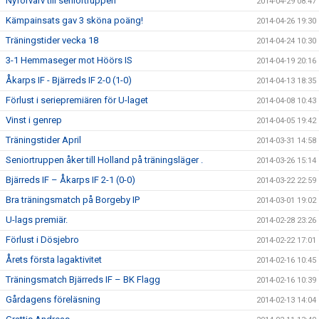
Nyförvärv till seniortruppen
2014-04-29 08:47
Kämpainsats gav 3 sköna poäng!
2014-04-26 19:30
Träningstider vecka 18
2014-04-24 10:30
3-1 Hemmaseger mot Höörs IS
2014-04-19 20:16
Åkarps IF - Bjärreds IF 2-0 (1-0)
2014-04-13 18:35
Förlust i seriepremiären för U-laget
2014-04-08 10:43
Vinst i genrep
2014-04-05 19:42
Träningstider April
2014-03-31 14:58
Seniortruppen åker till Holland på träningsläger .
2014-03-26 15:14
Bjärreds IF – Åkarps IF 2-1 (0-0)
2014-03-22 22:59
Bra träningsmatch på Borgeby IP
2014-03-01 19:02
U-lags premiär.
2014-02-28 23:26
Förlust i Dösjebro
2014-02-22 17:01
Årets första lagaktivitet
2014-02-16 10:45
Träningsmatch Bjärreds IF – BK Flagg
2014-02-16 10:39
Gårdagens föreläsning
2014-02-13 14:04