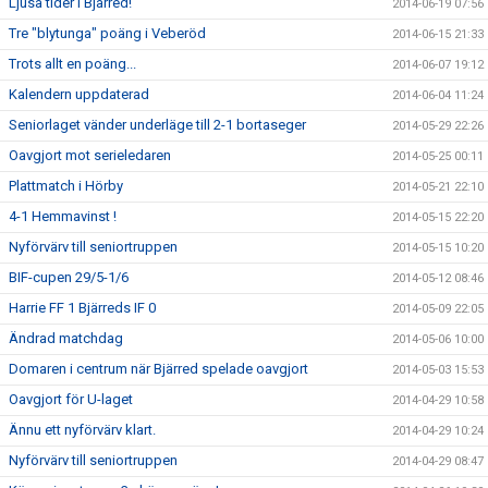
Ljusa tider i Bjärred!
2014-06-19 07:56
Tre "blytunga" poäng i Veberöd
2014-06-15 21:33
Trots allt en poäng...
2014-06-07 19:12
Kalendern uppdaterad
2014-06-04 11:24
Seniorlaget vänder underläge till 2-1 bortaseger
2014-05-29 22:26
Oavgjort mot serieledaren
2014-05-25 00:11
Plattmatch i Hörby
2014-05-21 22:10
4-1 Hemmavinst !
2014-05-15 22:20
Nyförvärv till seniortruppen
2014-05-15 10:20
BIF-cupen 29/5-1/6
2014-05-12 08:46
Harrie FF 1 Bjärreds IF 0
2014-05-09 22:05
Ändrad matchdag
2014-05-06 10:00
Domaren i centrum när Bjärred spelade oavgjort
2014-05-03 15:53
Oavgjort för U-laget
2014-04-29 10:58
Ännu ett nyförvärv klart.
2014-04-29 10:24
Nyförvärv till seniortruppen
2014-04-29 08:47