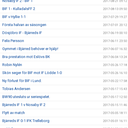
Nosaby IF 2 - BIF 1
2017-08-21 09:12
BIF 1 - KulladalsFF 2
2017-08-13 09:50
BIF v Hyllie 1-1
2017-07-29 19:27
Första halvan av säsongen
2017-07-01 20:12
Dösjöbro IF - Bjärreds IF
2017-06-19 00:10
Felix Persson
2017-06-11 23:50
Gymmet i Bjärred behöver er hjälp!
2017-06-07 16:32
Bra prestation mot Eslövs BK
2017-06-04 13:24
Robin Nylén
2017-05-26 17:18
Skön seger för BIF mot IF Lödde 1-0
2017-05-26 16:10
Ny förlust för BIF i Lund.
2017-05-22 17:58
Tobias Andersen
2017-05-17 15:43
BW90 utesluts ur seriespelet.
2017-05-17 12:50
Bjärreds IF 1 v Nosaby IF 2
2017-05-15 11:46
Flytt av match
2017-05-05 18:11
Bjärreds IF 0-1 IFK Trelleborg
2017-05-01 16:11