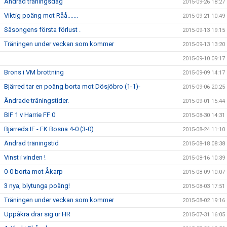
Ändrad träningsdag
2015-09-26 18:27
Viktig poäng mot Råå.......
2015-09-21 10:49
Säsongens första förlust .
2015-09-13 19:15
Träningen under veckan som kommer
2015-09-13 13:20
2015-09-10 09:17
Brons i VM brottning
2015-09-09 14:17
Bjärred tar en poäng borta mot Dösjöbro (1-1)-
2015-09-06 20:25
Ändrade träningstider.
2015-09-01 15:44
BIF 1 v Harrie FF 0
2015-08-30 14:31
Bjärreds IF - FK Bosna 4-0 (3-0)
2015-08-24 11:10
Ändrad träningstid
2015-08-18 08:38
Vinst i vinden !
2015-08-16 10:39
0-0 borta mot Åkarp
2015-08-09 10:07
3 nya, blytunga poäng!
2015-08-03 17:51
Träningen under veckan som kommer
2015-08-02 19:16
Uppåkra drar sig ur HR
2015-07-31 16:05