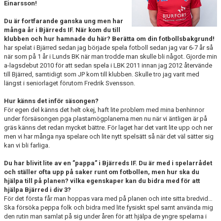
Einarsson!
MATCHER
Du är fortfarande ganska ung men har
många år i Bjärreds IF. När kom du till
klubben och hur hamnade du här? Berätta om din fotbollsbakgrund!
har spelat i Bjärred sedan jag började spela fotboll sedan jag var 6-7 år så
när som på 1 år i Lunds BK när man trodde man skulle bli något. Gjorde min
a-lagsdebut 2010 för att sedan spela i LBK 2011 innan jag 2012 återvände
till Bjärred, samtidigt som JP kom till klubben. Skulle tro jag varit med
längst i seniorlaget förutom Fredrik Svensson.
Hur känns det inför säsongen?
För egen del känns det helt okej, haft lite problem med mina benhinnor
under försäsongen pga plastamögplanerna men nu när vi äntligen är på
gräs känns det redan mycket bättre. För laget har det varit lite upp och ner
men vi har många nya spelare och lite nytt spelsätt så när det väl sätter sig
kan vi bli farliga.
Du har blivit lite av en ”pappa” i Bjärreds IF. Du är med i spelarrådet
och ställer ofta upp på saker runt om fotbollen, men hur ska du
hjälpa till på planen? vilka egenskaper kan du bidra med för att
hjälpa Bjärred i div 3?
För det första får man hoppas vara med på planen och inte sitta bredvid…
Ska försöka peppa folk och bidra med lite fysiskt spel samt använda mig
den rutin man samlat på sig under åren för att hjälpa de yngre spelarna i