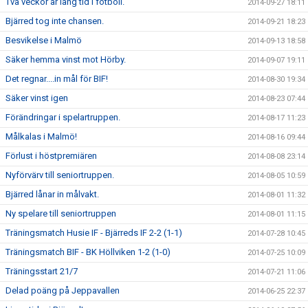
Två veckor är lång tid i fotboll.
2014-09-27 18:11
Bjärred tog inte chansen.
2014-09-21 18:23
Besvikelse i Malmö
2014-09-13 18:58
Säker hemma vinst mot Hörby.
2014-09-07 19:11
Det regnar....in mål för BIF!
2014-08-30 19:34
Säker vinst igen
2014-08-23 07:44
Förändringar i spelartruppen.
2014-08-17 11:23
Målkalas i Malmö!
2014-08-16 09:44
Förlust i höstpremiären
2014-08-08 23:14
Nyförvärv till seniortruppen.
2014-08-05 10:59
Bjärred lånar in målvakt.
2014-08-01 11:32
Ny spelare till seniortruppen
2014-08-01 11:15
Träningsmatch Husie IF - Bjärreds IF 2-2 (1-1)
2014-07-28 10:45
Träningsmatch BIF - BK Höllviken 1-2 (1-0)
2014-07-25 10:09
Träningsstart 21/7
2014-07-21 11:06
Delad poäng på Jeppavallen
2014-06-25 22:37