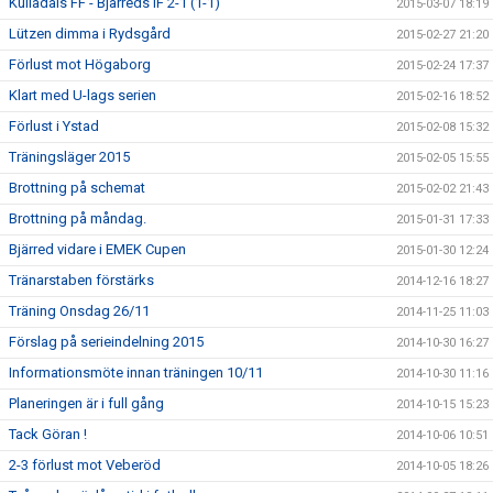
Kulladals FF - Bjärreds IF 2-1 (1-1)
2015-03-07 18:19
Lützen dimma i Rydsgård
2015-02-27 21:20
Förlust mot Högaborg
2015-02-24 17:37
Klart med U-lags serien
2015-02-16 18:52
Förlust i Ystad
2015-02-08 15:32
Träningsläger 2015
2015-02-05 15:55
Brottning på schemat
2015-02-02 21:43
Brottning på måndag.
2015-01-31 17:33
Bjärred vidare i EMEK Cupen
2015-01-30 12:24
Tränarstaben förstärks
2014-12-16 18:27
Träning Onsdag 26/11
2014-11-25 11:03
Förslag på serieindelning 2015
2014-10-30 16:27
Informationsmöte innan träningen 10/11
2014-10-30 11:16
Planeringen är i full gång
2014-10-15 15:23
Tack Göran !
2014-10-06 10:51
2-3 förlust mot Veberöd
2014-10-05 18:26