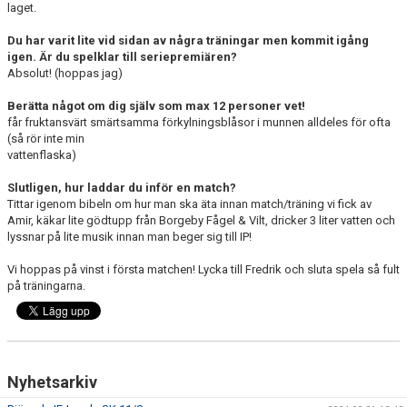
laget.
Du har varit lite vid sidan av några träningar men kommit igång
igen. Är du spelklar till seriepremiären?
Absolut! (hoppas jag)
Berätta något om dig själv som max 12 personer vet!
får fruktansvärt smärtsamma förkylningsblåsor i munnen alldeles för ofta
(så rör inte min
vattenflaska)
Slutligen, hur laddar du inför en match?
Tittar igenom bibeln om hur man ska äta innan match/träning vi fick av
Amir, käkar lite gödtupp från Borgeby Fågel & Vilt, dricker 3 liter vatten och
lyssnar på lite musik innan man beger sig till IP!
Vi hoppas på vinst i första matchen! Lycka till Fredrik och sluta spela så fult
på träningarna.
Nyhetsarkiv