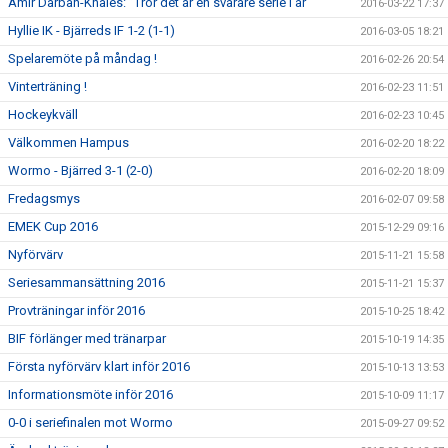
Amir Darban-Khales: ”Tror det är en svårare serie i år”
2016-03-22 17:37
Hyllie IK - Bjärreds IF 1-2 (1-1)
2016-03-05 18:21
Spelaremöte på måndag !
2016-02-26 20:54
Vinterträning !
2016-02-23 11:51
Hockeykväll
2016-02-23 10:45
Välkommen Hampus
2016-02-20 18:22
Wormo - Bjärred 3-1 (2-0)
2016-02-20 18:09
Fredagsmys
2016-02-07 09:58
EMEK Cup 2016
2015-12-29 09:16
Nyförvärv
2015-11-21 15:58
Seriesammansättning 2016
2015-11-21 15:37
Provträningar inför 2016
2015-10-25 18:42
BIF förlänger med tränarpar
2015-10-19 14:35
Första nyförvärv klart inför 2016
2015-10-13 13:53
Informationsmöte inför 2016
2015-10-09 11:17
0-0 i seriefinalen mot Wormo
2015-09-27 09:52