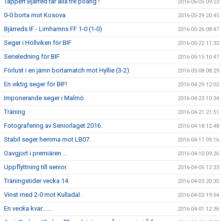
Tappert Bjärred tar alla tre poäng !
2016-06-05 09:23
0-0 borta mot Kosova
2016-05-29 20:45
Bjärreds IF - Limhamns FF 1-0 (1-0)
2016-05-26 08:47
Seger i Höllviken för BIF
2016-05-22 11:32
Serieledning för BIF
2016-05-15 10:47
Förlust i en jämn bortamatch mot Hyllie (3-2).
2016-05-08 08:29
En viktig seger för BIF!
2016-04-29 12:02
Imponerande seger i Malmö
2016-04-23 10:34
Träning
2016-04-21 21:51
Fotografering av Seniorlaget 2016.
2016-04-18 12:48
Stabil seger hemma mot LB07.
2016-04-17 09:16
Oavgjort i premiären ...
2016-04-10 09:26
Uppflyttning till senior
2016-04-05 12:33
Träningstider vecka 14
2016-04-03 20:35
Vinst med 2-0 mot Kulladal .
2016-04-02 19:54
En vecka kvar.......
2016-04-01 12:36