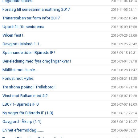
Lagledare sökes
2016-11-04 14:14
Förslag till seriesammansättning 2017
2016-11-03 21:11
Tränarstaben tar form inför 2017
2016-10-22 10:43
Uppehåll för seniorerna
2016-10-09 16:58
Vilken fest !
2016-09-25 21:00
Oavgjort i Malmö 1-1.
2016-09-25 20:42
Spännande tider i Bjärreds IF !
2016-09-15 19:31
Serieledning med fyra omgångar kvar !
2016-09-04 09:18
Mållöst mot Husie...
2016-08-28 17:47
Förlust mot Hyllie.
2016-08-21 13:25
Tre sköna poäng i Trelleborg !
2016-08-14 21:10
Vinst mot Balkan med 4-2
2016-08-07 19:28
LB07 1- Bjärreds IF 0
2016-07-07 16:03
Ny seger för Bjärreds IF (1-0)
2016-06-17 22:14
Oavgjord i Åkarp (1-1)
2016-06-12 10:27
En het eftermiddag .......
2016-06-09 09:31