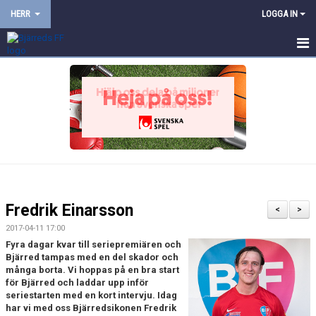
HERR
LOGGA IN
HEM
NYHETER
KALENDER
TRUPPEN
BILDGALLERI
Fredrik Einarsson
<
>
DOKUMENT
2017-04-11 17:00
Fyra dagar kvar till seriepremiären och
KONTAKT
Bjärred tampas med en del skador och
många borta. Vi hoppas på en bra start
för Bjärred och laddar upp inför
PROVTRÄNING
seriestarten med en kort intervju. Idag
har vi med oss Bjärredsikonen Fredrik
TRÄNINGSMATCHER