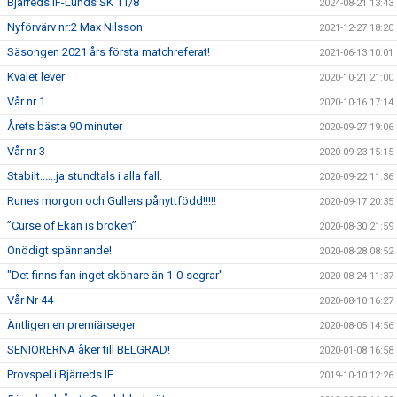
Bjärreds IF-Lunds SK 11/8
2024-08-21 13:43
Nyförvärv nr:2 Max Nilsson
2021-12-27 18:20
Säsongen 2021 års första matchreferat!
2021-06-13 10:01
Kvalet lever
2020-10-21 21:00
Vår nr 1
2020-10-16 17:14
Årets bästa 90 minuter
2020-09-27 19:06
Vår nr 3
2020-09-23 15:15
Stabilt......ja stundtals i alla fall.
2020-09-22 11:36
Runes morgon och Gullers pånyttfödd!!!!!
2020-09-17 20:35
”Curse of Ekan is broken”
2020-08-30 21:59
Onödigt spännande!
2020-08-28 08:52
"Det finns fan inget skönare än 1-0-segrar"
2020-08-24 11:37
Vår Nr 44
2020-08-10 16:27
Äntligen en premiärseger
2020-08-05 14:56
SENIORERNA åker till BELGRAD!
2020-01-08 16:58
Provspel i Bjärreds IF
2019-10-10 12:26