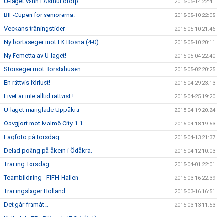
U-laget vann i Asmundtorp
2015-05-14 22:41
BIF-Cupen för seniorerna.
2015-05-10 22:05
Veckans träningstider
2015-05-10 21:46
Ny bortaseger mot FK Bosna (4-0)
2015-05-10 20:11
Ny Femetta av U-laget!
2015-05-04 22:40
Storseger mot Borstahusen
2015-05-02 20:25
En rättvis förlust!
2015-04-29 23:13
Livet är inte alltid rättvist !
2015-04-25 19:20
U-laget manglade Uppåkra
2015-04-19 20:24
Oavgjort mot Malmö City 1-1
2015-04-18 19:53
Lagfoto på torsdag
2015-04-13 21:37
Delad poäng på åkern i Ödåkra.
2015-04-12 10:03
Träning Torsdag
2015-04-01 22:01
Teambildning - FIFH-Hallen
2015-03-16 22:39
Träningsläger Holland.
2015-03-16 16:51
Det går framåt...
2015-03-13 11:53