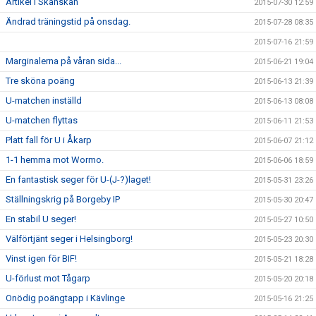
Artikel i Skånskan
2015-07-30 12:59
Ändrad träningstid på onsdag.
2015-07-28 08:35
2015-07-16 21:59
Marginalerna på våran sida...
2015-06-21 19:04
Tre sköna poäng
2015-06-13 21:39
U-matchen inställd
2015-06-13 08:08
U-matchen flyttas
2015-06-11 21:53
Platt fall för U i Åkarp
2015-06-07 21:12
1-1 hemma mot Wormo.
2015-06-06 18:59
En fantastisk seger för U-(J-?)laget!
2015-05-31 23:26
Ställningskrig på Borgeby IP
2015-05-30 20:47
En stabil U seger!
2015-05-27 10:50
Välförtjänt seger i Helsingborg!
2015-05-23 20:30
Vinst igen för BIF!
2015-05-21 18:28
U-förlust mot Tågarp
2015-05-20 20:18
Onödig poängtapp i Kävlinge
2015-05-16 21:25