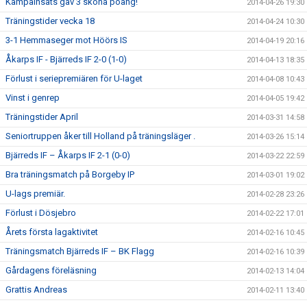
Kämpainsats gav 3 sköna poäng!
2014-04-26 19:30
Träningstider vecka 18
2014-04-24 10:30
3-1 Hemmaseger mot Höörs IS
2014-04-19 20:16
Åkarps IF - Bjärreds IF 2-0 (1-0)
2014-04-13 18:35
Förlust i seriepremiären för U-laget
2014-04-08 10:43
Vinst i genrep
2014-04-05 19:42
Träningstider April
2014-03-31 14:58
Seniortruppen åker till Holland på träningsläger .
2014-03-26 15:14
Bjärreds IF – Åkarps IF 2-1 (0-0)
2014-03-22 22:59
Bra träningsmatch på Borgeby IP
2014-03-01 19:02
U-lags premiär.
2014-02-28 23:26
Förlust i Dösjebro
2014-02-22 17:01
Årets första lagaktivitet
2014-02-16 10:45
Träningsmatch Bjärreds IF – BK Flagg
2014-02-16 10:39
Gårdagens föreläsning
2014-02-13 14:04
Grattis Andreas
2014-02-11 13:40