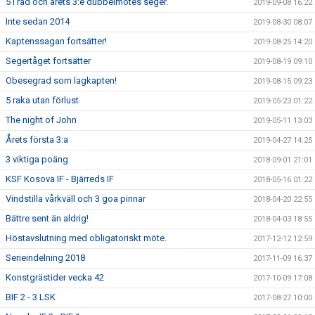
5 i rad och årets 3:e dubbelmötes seger.
2019-09-08 16:22
Inte sedan 2014
2019-08-30 08:07
Kaptenssagan fortsätter!
2019-08-25 14:20
Segertåget fortsätter
2019-08-19 09:10
Obesegrad som lagkapten!
2019-08-15 09:23
5 raka utan förlust
2019-05-23 01:22
The night of John
2019-05-11 13:03
Årets första 3:a
2019-04-27 14:25
3 viktiga poäng
2018-09-01 21:01
KSF Kosova IF - Bjärreds IF
2018-05-16 01:22
Vindstilla vårkväll och 3 goa pinnar
2018-04-20 22:55
Bättre sent än aldrig!
2018-04-03 18:55
Höstavslutning med obligatoriskt möte.
2017-12-12 12:59
Serieindelning 2018
2017-11-09 16:37
Konstgrästider vecka 42
2017-10-09 17:08
BIF 2 - 3 LSK
2017-08-27 10:00