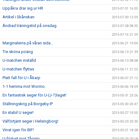
Uppåkra drar sig ur HR
2015-07-31 16:05
Artikel i Skånskan
2015-07-30 12:59
Ändrad träningstid på onsdag.
2015-07-28 08:35
2015-07-16 21:59
Marginalerna på våran sida...
2015-06-21 19:04
Tre sköna poäng
2015-06-13 21:39
U-matchen inställd
2015-06-13 08:08
U-matchen flyttas
2015-06-11 21:53
Platt fall för U i Åkarp
2015-06-07 21:12
1-1 hemma mot Wormo.
2015-06-06 18:59
En fantastisk seger för U-(J-?)laget!
2015-05-31 23:26
Ställningskrig på Borgeby IP
2015-05-30 20:47
En stabil U seger!
2015-05-27 10:50
Välförtjänt seger i Helsingborg!
2015-05-23 20:30
Vinst igen för BIF!
2015-05-21 18:28
U-förlust mot Tågarp
2015-05-20 20:18