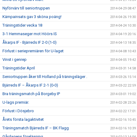
Nyförvärv till seniortruppen
2014-04-29 08:47
Kämpainsats gav 3 sköna poäng!
2014-04-26 19:30
Träningstider vecka 18
2014-04-24 10:30
3-1 Hemmaseger mot Höörs IS
2014-04-19 20:16
Åkarps IF - Bjärreds IF 2-0 (1-0)
2014-04-13 18:35
Förlust i seriepremiären för U-laget
2014-04-08 10:43
Vinst i genrep
2014-04-05 19:42
Träningstider April
2014-03-31 14:58
Seniortruppen åker till Holland på träningsläger .
2014-03-26 15:14
Bjärreds IF – Åkarps IF 2-1 (0-0)
2014-03-22 22:59
Bra träningsmatch på Borgeby IP
2014-03-01 19:02
U-lags premiär.
2014-02-28 23:26
Förlust i Dösjebro
2014-02-22 17:01
Årets första lagaktivitet
2014-02-16 10:45
Träningsmatch Bjärreds IF – BK Flagg
2014-02-16 10:39
Gårdagens föreläsning
2014-02-13 14:04