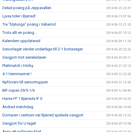
Delad poäng på Jeppavallen
2014-06-25 22:37
Ljusa tider i Bjärred!
2014-06-19 07:56
Tre "blytunga" poäng i Veberöd
2014-06-15 21:33
Trots allt en poäng...
2014-06-07 19:12
Kalendern uppdaterad
2014-06-04 11:24
Seniorlaget vänder underläge till 2-1 bortaseger
2014-05-29 22:26
Oavgjort mot serieledaren
2014-05-25 00:11
Plattmatch i Hörby
2014-05-21 22:10
4-1 Hemmavinst !
2014-05-15 22:20
Nyförvärv till seniortruppen
2014-05-15 10:20
BIF-cupen 29/5-1/6
2014-05-12 08:46
Harrie FF 1 Bjärreds IF 0
2014-05-09 22:05
Ändrad matchdag
2014-05-06 10:00
Domaren i centrum när Bjärred spelade oavgjort
2014-05-03 15:53
Oavgjort för U-laget
2014-04-29 10:58
Ännu ett nyförvärv klart.
2014-04-29 10:24