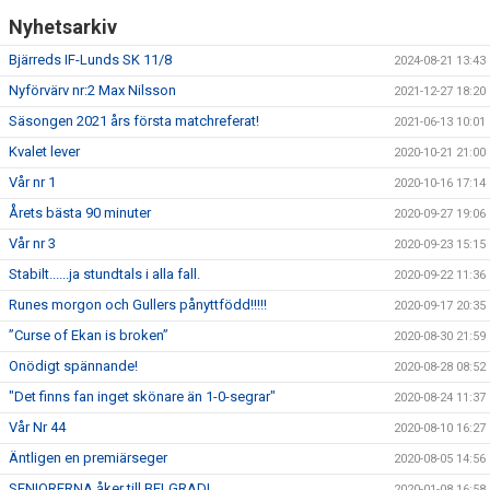
Nyhetsarkiv
Bjärreds IF-Lunds SK 11/8
2024-08-21 13:43
Nyförvärv nr:2 Max Nilsson
2021-12-27 18:20
Säsongen 2021 års första matchreferat!
2021-06-13 10:01
Kvalet lever
2020-10-21 21:00
Vår nr 1
2020-10-16 17:14
Årets bästa 90 minuter
2020-09-27 19:06
Vår nr 3
2020-09-23 15:15
Stabilt......ja stundtals i alla fall.
2020-09-22 11:36
Runes morgon och Gullers pånyttfödd!!!!!
2020-09-17 20:35
”Curse of Ekan is broken”
2020-08-30 21:59
Onödigt spännande!
2020-08-28 08:52
"Det finns fan inget skönare än 1-0-segrar"
2020-08-24 11:37
Vår Nr 44
2020-08-10 16:27
Äntligen en premiärseger
2020-08-05 14:56
SENIORERNA åker till BELGRAD!
2020-01-08 16:58