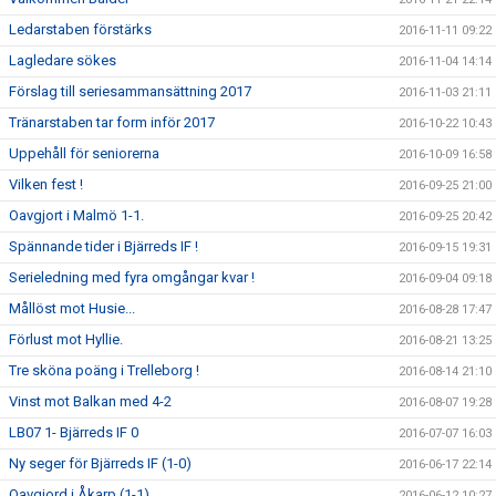
Ledarstaben förstärks
2016-11-11 09:22
Lagledare sökes
2016-11-04 14:14
Förslag till seriesammansättning 2017
2016-11-03 21:11
Tränarstaben tar form inför 2017
2016-10-22 10:43
Uppehåll för seniorerna
2016-10-09 16:58
Vilken fest !
2016-09-25 21:00
Oavgjort i Malmö 1-1.
2016-09-25 20:42
Spännande tider i Bjärreds IF !
2016-09-15 19:31
Serieledning med fyra omgångar kvar !
2016-09-04 09:18
Mållöst mot Husie...
2016-08-28 17:47
Förlust mot Hyllie.
2016-08-21 13:25
Tre sköna poäng i Trelleborg !
2016-08-14 21:10
Vinst mot Balkan med 4-2
2016-08-07 19:28
LB07 1- Bjärreds IF 0
2016-07-07 16:03
Ny seger för Bjärreds IF (1-0)
2016-06-17 22:14
Oavgjord i Åkarp (1-1)
2016-06-12 10:27