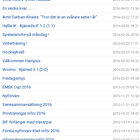
En vecka kvar.......
2016-04-01 12:36
Amir Darban-Khales: ”Tror det är en svårare serie i år”
2016-03-22 17:37
Hyllie IK - Bjärreds IF 1-2 (1-1)
2016-03-05 18:21
Spelaremöte på måndag !
2016-02-26 20:54
Vinterträning !
2016-02-23 11:51
Hockeykväll
2016-02-23 10:45
Välkommen Hampus
2016-02-20 18:22
Wormo - Bjärred 3-1 (2-0)
2016-02-20 18:09
Fredagsmys
2016-02-07 09:58
EMEK Cup 2016
2015-12-29 09:16
Nyförvärv
2015-11-21 15:58
Seriesammansättning 2016
2015-11-21 15:37
Provträningar inför 2016
2015-10-25 18:42
BIF förlänger med tränarpar
2015-10-19 14:35
Första nyförvärv klart inför 2016
2015-10-13 13:53
Informationsmöte inför 2016
2015-10-09 11:17