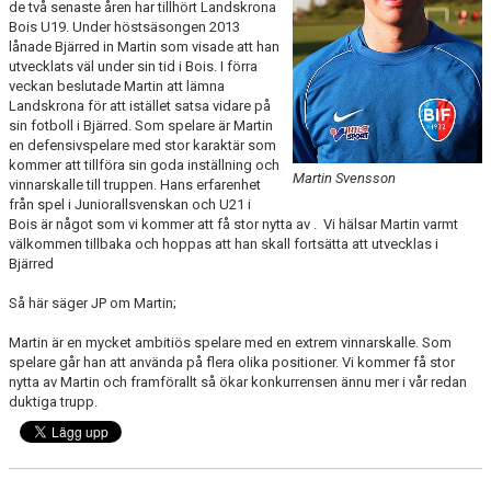
de två senaste åren har tillhört Landskrona
Bois U19. Under höstsäsongen 2013
MATCHER
lånade Bjärred in Martin som visade att han
utvecklats väl under sin tid i Bois. I förra
veckan beslutade Martin att lämna
Landskrona för att istället satsa vidare på
sin fotboll i Bjärred. Som spelare är Martin
en defensivspelare med stor karaktär som
kommer att tillföra sin goda inställning och
Martin Svensson
vinnarskalle till truppen. Hans erfarenhet
från spel i Juniorallsvenskan och U21 i
Bois är något som vi kommer att få stor nytta av . Vi hälsar Martin varmt
välkommen tillbaka och hoppas att han skall fortsätta att utvecklas i
Bjärred
Så här säger JP om Martin;
Martin är en mycket ambitiös spelare med en extrem vinnarskalle. Som
spelare går han att använda på flera olika positioner. Vi kommer få stor
nytta av Martin och framförallt så ökar konkurrensen ännu mer i vår redan
duktiga trupp.