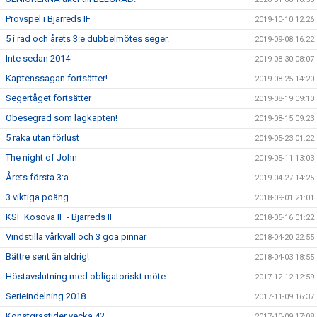
Provspel i Bjärreds IF
2019-10-10 12:26
5 i rad och årets 3:e dubbelmötes seger.
2019-09-08 16:22
Inte sedan 2014
2019-08-30 08:07
Kaptenssagan fortsätter!
2019-08-25 14:20
Segertåget fortsätter
2019-08-19 09:10
Obesegrad som lagkapten!
2019-08-15 09:23
5 raka utan förlust
2019-05-23 01:22
The night of John
2019-05-11 13:03
Årets första 3:a
2019-04-27 14:25
3 viktiga poäng
2018-09-01 21:01
KSF Kosova IF - Bjärreds IF
2018-05-16 01:22
Vindstilla vårkväll och 3 goa pinnar
2018-04-20 22:55
Bättre sent än aldrig!
2018-04-03 18:55
Höstavslutning med obligatoriskt möte.
2017-12-12 12:59
Serieindelning 2018
2017-11-09 16:37
Konstgrästider vecka 42
2017-10-09 17:08