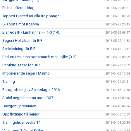
En het eftermiddag .......
2016-06-09 09:31
Tappert Bjärred tar alla tre poäng !
2016-06-05 09:23
0-0 borta mot Kosova
2016-05-29 20:45
Bjärreds IF - Limhamns FF 1-0 (1-0)
2016-05-26 08:47
Seger i Höllviken för BIF
2016-05-22 11:32
Serieledning för BIF
2016-05-15 10:47
Förlust i en jämn bortamatch mot Hyllie (3-2).
2016-05-08 08:29
En viktig seger för BIF!
2016-04-29 12:02
Imponerande seger i Malmö
2016-04-23 10:34
Träning
2016-04-21 21:51
Fotografering av Seniorlaget 2016.
2016-04-18 12:48
Stabil seger hemma mot LB07.
2016-04-17 09:16
Oavgjort i premiären ...
2016-04-10 09:26
Uppflyttning till senior
2016-04-05 12:33
Träningstider vecka 14
2016-04-03 20:35
Vinst med 2-0 mot Kulladal .
2016-04-02 19:54