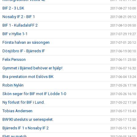
BIF 2 - 3 LSK
2017-08-27 10:00
Nosaby IF 2 - BIF 1
2017-08-21 09:12
BIF 1 - KulladalsFF 2
2017-08-13 09:50
BIF v Hyllie 1-1
2017-07-29 19:27
Första halvan av säsongen
2017-07-01 20:12
Dösjöbro IF - Bjärreds IF
2017-06-19 00:10
Felix Persson
2017-06-11 23:50
Gymmet i Bjärred behöver er hjälp!
2017-06-07 16:32
Bra prestation mot Eslövs BK
2017-06-04 13:24
Robin Nylén
2017-05-26 17:18
Skön seger för BIF mot IF Lödde 1-0
2017-05-26 16:10
Ny förlust för BIF i Lund.
2017-05-22 17:58
Tobias Andersen
2017-05-17 15:43
BW90 utesluts ur seriespelet.
2017-05-17 12:50
Bjärreds IF 1 v Nosaby IF 2
2017-05-15 11:46
Flytt av match
2017-05-05 18:11