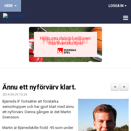
HERR
LOGGA IN
HEM
NYHETER
KALENDER
TRUPPEN
BILDGALLERI
Ännu ett nyförvärv klart.
<
>
DOKUMENT
2014-04-29 10:24
Bjärreds IF fortsätter att förstärka
KONTAKT
seniortruppen och har gjort klart med ännu
ett nyförvärv. Denna gången är det Martin
Svensson.
PROVTRÄNING
Martin är Bjärredskille född -95 som under
TRÄNINGSMATCHER