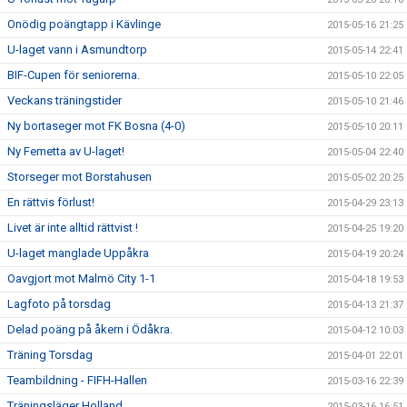
Onödig poängtapp i Kävlinge
2015-05-16 21:25
U-laget vann i Asmundtorp
2015-05-14 22:41
BIF-Cupen för seniorerna.
2015-05-10 22:05
Veckans träningstider
2015-05-10 21:46
Ny bortaseger mot FK Bosna (4-0)
2015-05-10 20:11
Ny Femetta av U-laget!
2015-05-04 22:40
Storseger mot Borstahusen
2015-05-02 20:25
En rättvis förlust!
2015-04-29 23:13
Livet är inte alltid rättvist !
2015-04-25 19:20
U-laget manglade Uppåkra
2015-04-19 20:24
Oavgjort mot Malmö City 1-1
2015-04-18 19:53
Lagfoto på torsdag
2015-04-13 21:37
Delad poäng på åkern i Ödåkra.
2015-04-12 10:03
Träning Torsdag
2015-04-01 22:01
Teambildning - FIFH-Hallen
2015-03-16 22:39
Träningsläger Holland.
2015-03-16 16:51