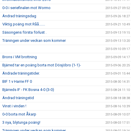
0-0 i seriefinalen mot Wormo
2015-09-27 09:52
Ändrad träningsdag
2015-09-26 18:27
Viktig poäng mot Råå.......
2015-09-21 10:49
Säsongens första förlust .
2015-09-13 19:15
Träningen under veckan som kommer
2015-09-13 13:20
2015-09-10 09:17
Brons i VM brottning
2015-09-09 14:17
Bjärred tar en poäng borta mot Dösjöbro (1-1)-
2015-09-06 20:25
Ändrade träningstider.
2015-09-01 15:44
BIF 1 v Harrie FF 0
2015-08-30 14:31
Bjärreds IF - FK Bosna 4-0 (3-0)
2015-08-24 11:10
Ändrad träningstid
2015-08-18 08:38
Vinst i vinden !
2015-08-16 10:39
0-0 borta mot Åkarp
2015-08-09 10:07
3 nya, blytunga poäng!
2015-08-03 17:51
Träningen under veckan som kommer
2015-08-02 19:16