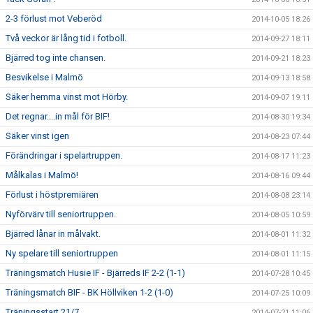
2-3 förlust mot Veberöd
2014-10-05 18:26
Två veckor är lång tid i fotboll.
2014-09-27 18:11
Bjärred tog inte chansen.
2014-09-21 18:23
Besvikelse i Malmö
2014-09-13 18:58
Säker hemma vinst mot Hörby.
2014-09-07 19:11
Det regnar....in mål för BIF!
2014-08-30 19:34
Säker vinst igen
2014-08-23 07:44
Förändringar i spelartruppen.
2014-08-17 11:23
Målkalas i Malmö!
2014-08-16 09:44
Förlust i höstpremiären
2014-08-08 23:14
Nyförvärv till seniortruppen.
2014-08-05 10:59
Bjärred lånar in målvakt.
2014-08-01 11:32
Ny spelare till seniortruppen
2014-08-01 11:15
Träningsmatch Husie IF - Bjärreds IF 2-2 (1-1)
2014-07-28 10:45
Träningsmatch BIF - BK Höllviken 1-2 (1-0)
2014-07-25 10:09
Träningsstart 21/7
2014-07-21 11:06