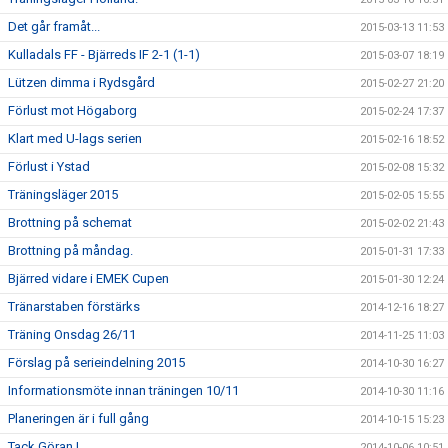
Det går framåt...
2015-03-13 11:53
Kulladals FF - Bjärreds IF 2-1 (1-1)
2015-03-07 18:19
Lützen dimma i Rydsgård
2015-02-27 21:20
Förlust mot Högaborg
2015-02-24 17:37
Klart med U-lags serien
2015-02-16 18:52
Förlust i Ystad
2015-02-08 15:32
Träningsläger 2015
2015-02-05 15:55
Brottning på schemat
2015-02-02 21:43
Brottning på måndag.
2015-01-31 17:33
Bjärred vidare i EMEK Cupen
2015-01-30 12:24
Tränarstaben förstärks
2014-12-16 18:27
Träning Onsdag 26/11
2014-11-25 11:03
Förslag på serieindelning 2015
2014-10-30 16:27
Informationsmöte innan träningen 10/11
2014-10-30 11:16
Planeringen är i full gång
2014-10-15 15:23
Tack Göran !
2014-10-06 10:51