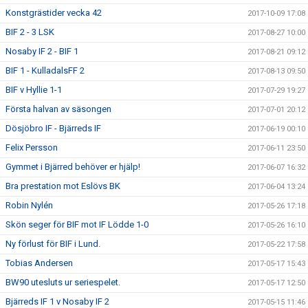
Konstgrästider vecka 42
2017-10-09 17:08
BIF 2 - 3 LSK
2017-08-27 10:00
Nosaby IF 2 - BIF 1
2017-08-21 09:12
BIF 1 - KulladalsFF 2
2017-08-13 09:50
BIF v Hyllie 1-1
2017-07-29 19:27
Första halvan av säsongen
2017-07-01 20:12
Dösjöbro IF - Bjärreds IF
2017-06-19 00:10
Felix Persson
2017-06-11 23:50
Gymmet i Bjärred behöver er hjälp!
2017-06-07 16:32
Bra prestation mot Eslövs BK
2017-06-04 13:24
Robin Nylén
2017-05-26 17:18
Skön seger för BIF mot IF Lödde 1-0
2017-05-26 16:10
Ny förlust för BIF i Lund.
2017-05-22 17:58
Tobias Andersen
2017-05-17 15:43
BW90 utesluts ur seriespelet.
2017-05-17 12:50
Bjärreds IF 1 v Nosaby IF 2
2017-05-15 11:46