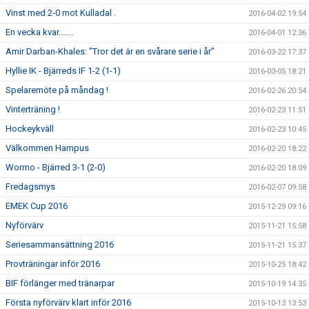
Vinst med 2-0 mot Kulladal .
2016-04-02 19:54
En vecka kvar.......
2016-04-01 12:36
Amir Darban-Khales: ”Tror det är en svårare serie i år”
2016-03-22 17:37
Hyllie IK - Bjärreds IF 1-2 (1-1)
2016-03-05 18:21
Spelaremöte på måndag !
2016-02-26 20:54
Vinterträning !
2016-02-23 11:51
Hockeykväll
2016-02-23 10:45
Välkommen Hampus
2016-02-20 18:22
Wormo - Bjärred 3-1 (2-0)
2016-02-20 18:09
Fredagsmys
2016-02-07 09:58
EMEK Cup 2016
2015-12-29 09:16
Nyförvärv
2015-11-21 15:58
Seriesammansättning 2016
2015-11-21 15:37
Provträningar inför 2016
2015-10-25 18:42
BIF förlänger med tränarpar
2015-10-19 14:35
Första nyförvärv klart inför 2016
2015-10-13 13:53