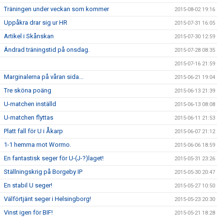
Träningen under veckan som kommer
2015-08-02 19:16
Uppåkra drar sig ur HR
2015-07-31 16:05
Artikel i Skånskan
2015-07-30 12:59
Ändrad träningstid på onsdag.
2015-07-28 08:35
2015-07-16 21:59
Marginalerna på våran sida...
2015-06-21 19:04
Tre sköna poäng
2015-06-13 21:39
U-matchen inställd
2015-06-13 08:08
U-matchen flyttas
2015-06-11 21:53
Platt fall för U i Åkarp
2015-06-07 21:12
1-1 hemma mot Wormo.
2015-06-06 18:59
En fantastisk seger för U-(J-?)laget!
2015-05-31 23:26
Ställningskrig på Borgeby IP
2015-05-30 20:47
En stabil U seger!
2015-05-27 10:50
Välförtjänt seger i Helsingborg!
2015-05-23 20:30
Vinst igen för BIF!
2015-05-21 18:28