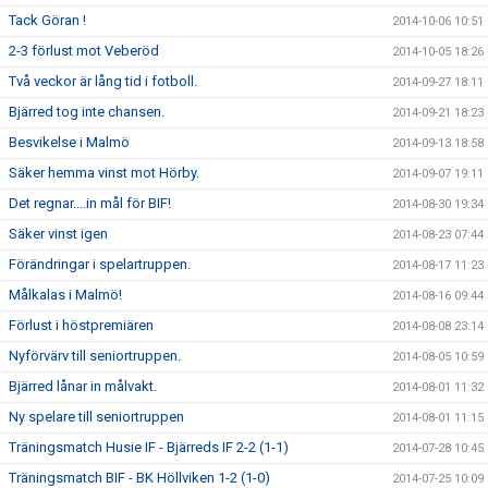
Tack Göran !
2014-10-06 10:51
2-3 förlust mot Veberöd
2014-10-05 18:26
Två veckor är lång tid i fotboll.
2014-09-27 18:11
Bjärred tog inte chansen.
2014-09-21 18:23
Besvikelse i Malmö
2014-09-13 18:58
Säker hemma vinst mot Hörby.
2014-09-07 19:11
Det regnar....in mål för BIF!
2014-08-30 19:34
Säker vinst igen
2014-08-23 07:44
Förändringar i spelartruppen.
2014-08-17 11:23
Målkalas i Malmö!
2014-08-16 09:44
Förlust i höstpremiären
2014-08-08 23:14
Nyförvärv till seniortruppen.
2014-08-05 10:59
Bjärred lånar in målvakt.
2014-08-01 11:32
Ny spelare till seniortruppen
2014-08-01 11:15
Träningsmatch Husie IF - Bjärreds IF 2-2 (1-1)
2014-07-28 10:45
Träningsmatch BIF - BK Höllviken 1-2 (1-0)
2014-07-25 10:09