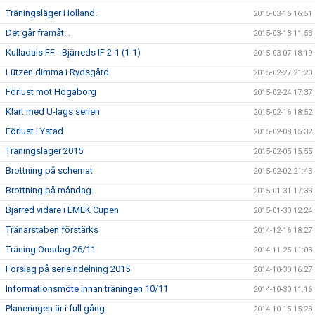
Träningsläger Holland.
2015-03-16 16:51
Det går framåt...
2015-03-13 11:53
Kulladals FF - Bjärreds IF 2-1 (1-1)
2015-03-07 18:19
Lützen dimma i Rydsgård
2015-02-27 21:20
Förlust mot Högaborg
2015-02-24 17:37
Klart med U-lags serien
2015-02-16 18:52
Förlust i Ystad
2015-02-08 15:32
Träningsläger 2015
2015-02-05 15:55
Brottning på schemat
2015-02-02 21:43
Brottning på måndag.
2015-01-31 17:33
Bjärred vidare i EMEK Cupen
2015-01-30 12:24
Tränarstaben förstärks
2014-12-16 18:27
Träning Onsdag 26/11
2014-11-25 11:03
Förslag på serieindelning 2015
2014-10-30 16:27
Informationsmöte innan träningen 10/11
2014-10-30 11:16
Planeringen är i full gång
2014-10-15 15:23