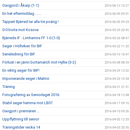
Oavgjord i Åkarp (1-1)
2016-06-12 10:27
En het eftermiddag .......
2016-06-09 09:31
Tappert Bjärred tar alla tre poäng !
2016-06-05 09:23
0-0 borta mot Kosova
2016-05-29 20:45
Bjärreds IF - Limhamns FF 1-0 (1-0)
2016-05-26 08:47
Seger i Höllviken för BIF
2016-05-22 11:32
Serieledning för BIF
2016-05-15 10:47
Förlust i en jämn bortamatch mot Hyllie (3-2).
2016-05-08 08:29
En viktig seger för BIF!
2016-04-29 12:02
Imponerande seger i Malmö
2016-04-23 10:34
Träning
2016-04-21 21:51
Fotografering av Seniorlaget 2016.
2016-04-18 12:48
Stabil seger hemma mot LB07.
2016-04-17 09:16
Oavgjort i premiären ...
2016-04-10 09:26
Uppflyttning till senior
2016-04-05 12:33
Träningstider vecka 14
2016-04-03 20:35