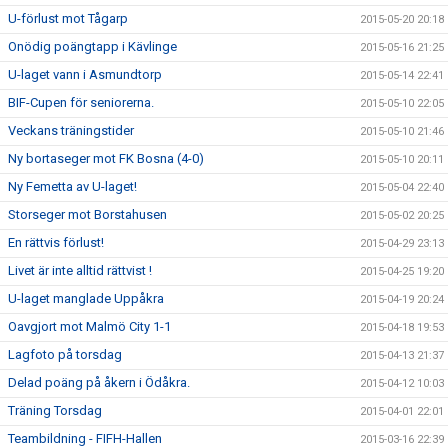
U-förlust mot Tågarp
2015-05-20 20:18
Onödig poängtapp i Kävlinge
2015-05-16 21:25
U-laget vann i Asmundtorp
2015-05-14 22:41
BIF-Cupen för seniorerna.
2015-05-10 22:05
Veckans träningstider
2015-05-10 21:46
Ny bortaseger mot FK Bosna (4-0)
2015-05-10 20:11
Ny Femetta av U-laget!
2015-05-04 22:40
Storseger mot Borstahusen
2015-05-02 20:25
En rättvis förlust!
2015-04-29 23:13
Livet är inte alltid rättvist !
2015-04-25 19:20
U-laget manglade Uppåkra
2015-04-19 20:24
Oavgjort mot Malmö City 1-1
2015-04-18 19:53
Lagfoto på torsdag
2015-04-13 21:37
Delad poäng på åkern i Ödåkra.
2015-04-12 10:03
Träning Torsdag
2015-04-01 22:01
Teambildning - FIFH-Hallen
2015-03-16 22:39