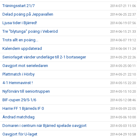
Träningsstart 21/7
2014-07-21 11:06
Delad poäng på Jeppavallen
2014-06-25 22:37
Ljusa tider i Bjärred!
2014-06-19 07:56
Tre "blytunga" poäng i Veberöd
2014-06-15 21:33
Trots allt en poäng...
2014-06-07 19:12
Kalendern uppdaterad
2014-06-04 11:24
Seniorlaget vänder underläge till 2-1 bortaseger
2014-05-29 22:26
Oavgjort mot serieledaren
2014-05-25 00:11
Plattmatch i Hörby
2014-05-21 22:10
4-1 Hemmavinst !
2014-05-15 22:20
Nyförvärv till seniortruppen
2014-05-15 10:20
BIF-cupen 29/5-1/6
2014-05-12 08:46
Harrie FF 1 Bjärreds IF 0
2014-05-09 22:05
Ändrad matchdag
2014-05-06 10:00
Domaren i centrum när Bjärred spelade oavgjort
2014-05-03 15:53
Oavgjort för U-laget
2014-04-29 10:58