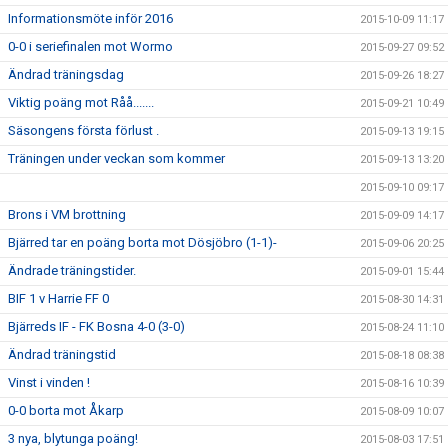
Informationsmöte inför 2016
2015-10-09 11:17
0-0 i seriefinalen mot Wormo
2015-09-27 09:52
Ändrad träningsdag
2015-09-26 18:27
Viktig poäng mot Råå.......
2015-09-21 10:49
Säsongens första förlust .
2015-09-13 19:15
Träningen under veckan som kommer
2015-09-13 13:20
2015-09-10 09:17
Brons i VM brottning
2015-09-09 14:17
Bjärred tar en poäng borta mot Dösjöbro (1-1)-
2015-09-06 20:25
Ändrade träningstider.
2015-09-01 15:44
BIF 1 v Harrie FF 0
2015-08-30 14:31
Bjärreds IF - FK Bosna 4-0 (3-0)
2015-08-24 11:10
Ändrad träningstid
2015-08-18 08:38
Vinst i vinden !
2015-08-16 10:39
0-0 borta mot Åkarp
2015-08-09 10:07
3 nya, blytunga poäng!
2015-08-03 17:51