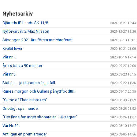
Nyhetsarkiv
Bjärreds IF-Lunds SK 11/8
2024-08-21 13:43
Nyförvärv nr:2 Max Nilsson
2021-12-27 18:20
Säsongen 2021 års första matchreferat!
2021-06-13 10:01
Kvalet lever
2020-10-21 21:00
Vår nr 1
2020-10-16 17:14
Årets bästa 90 minuter
2020-09-27 19:06
Vår nr 3
2020-09-23 15:15
Stabilt......ja stundtals i alla fall.
2020-09-22 11:36
Runes morgon och Gullers pånyttfödd!!!!!
2020-09-17 20:35
”Curse of Ekan is broken”
2020-08-30 21:59
Onödigt spännande!
2020-08-28 08:52
"Det finns fan inget skönare än 1-0-segrar"
2020-08-24 11:37
Vår Nr 44
2020-08-10 16:27
Äntligen en premiärseger
2020-08-05 14:56