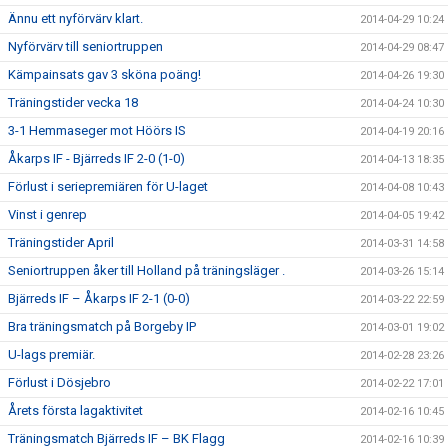
Ännu ett nyförvärv klart.
2014-04-29 10:24
Nyförvärv till seniortruppen
2014-04-29 08:47
Kämpainsats gav 3 sköna poäng!
2014-04-26 19:30
Träningstider vecka 18
2014-04-24 10:30
3-1 Hemmaseger mot Höörs IS
2014-04-19 20:16
Åkarps IF - Bjärreds IF 2-0 (1-0)
2014-04-13 18:35
Förlust i seriepremiären för U-laget
2014-04-08 10:43
Vinst i genrep
2014-04-05 19:42
Träningstider April
2014-03-31 14:58
Seniortruppen åker till Holland på träningsläger .
2014-03-26 15:14
Bjärreds IF – Åkarps IF 2-1 (0-0)
2014-03-22 22:59
Bra träningsmatch på Borgeby IP
2014-03-01 19:02
U-lags premiär.
2014-02-28 23:26
Förlust i Dösjebro
2014-02-22 17:01
Årets första lagaktivitet
2014-02-16 10:45
Träningsmatch Bjärreds IF – BK Flagg
2014-02-16 10:39