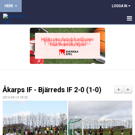
HERR
LOGGA IN
HEM
NYHETER
KALENDER
TRUPPEN
BILDGALLERI
Åkarps IF - Bjärreds IF 2-0 (1-0)
<
>
DOKUMENT
2014-04-13 18:35
KONTAKT
PROVTRÄNING
TRÄNINGSMATCHER