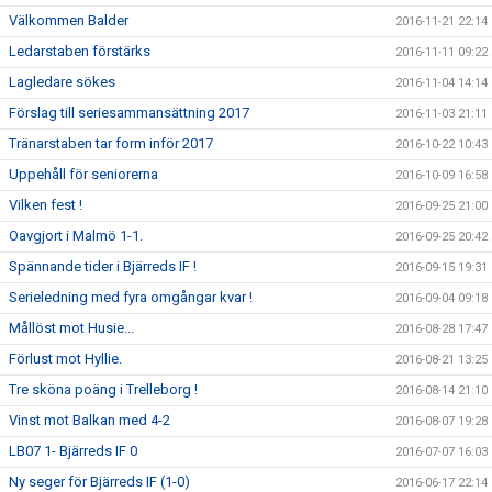
Välkommen Balder
2016-11-21 22:14
Ledarstaben förstärks
2016-11-11 09:22
Lagledare sökes
2016-11-04 14:14
Förslag till seriesammansättning 2017
2016-11-03 21:11
Tränarstaben tar form inför 2017
2016-10-22 10:43
Uppehåll för seniorerna
2016-10-09 16:58
Vilken fest !
2016-09-25 21:00
Oavgjort i Malmö 1-1.
2016-09-25 20:42
Spännande tider i Bjärreds IF !
2016-09-15 19:31
Serieledning med fyra omgångar kvar !
2016-09-04 09:18
Mållöst mot Husie...
2016-08-28 17:47
Förlust mot Hyllie.
2016-08-21 13:25
Tre sköna poäng i Trelleborg !
2016-08-14 21:10
Vinst mot Balkan med 4-2
2016-08-07 19:28
LB07 1- Bjärreds IF 0
2016-07-07 16:03
Ny seger för Bjärreds IF (1-0)
2016-06-17 22:14