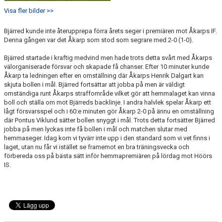
Visa fler bilder >>
Bjärred kunde inte återupprepa förra årets seger i premiären mot Åkarps IF.
Denna gången var det Åkarp som stod som segrare med 2-0 (1-0).
Bjärred startade i kraftig medvind men hade trots detta svårt med Åkarps
välorganiserade försvar och skapade få chanser. Efter 10 minuter kunde
Åkarp ta ledningen efter en omställning där Åkarps Henrik Dalgart kan
skjuta bollen i mål. Bjärred fortsättar att jobba på men är väldigt
omständiga runt Åkarps straffområde vilket gör att hemmalaget kan vinna
boll och ställa om mot Bjärreds backlinje. I andra halvlek spelar Åkarp ett
lågt försvarsspel och i 60:e minuten gör Åkarp 2-0 på ännu en omställning
där Pontus Viklund sätter bollen snyggt i mål. Trots detta fortsätter Bjärred
jobba på men lyckas inte få bollen i mål och matchen slutar med
hemmaseger. Idag kom vi tyvärr inte upp i den standard som vi vet finns i
laget, utan nu får vi istället se framemot en bra träningsvecka och
förbereda oss på bästa sätt inför hemmapremiären på lördag mot Höörs
IS.