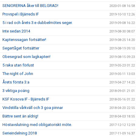
SENIORERNA åker till BELGRAD!
2020-01-08 16:58
Provspel i Bjärreds IF
2019-10-10 12:26
5 i rad och årets 3:e dubbelmötes seger.
2019-09-08 16:22
Inte sedan 2014
2019-08-30 08:07
Kaptenssagan fortsätter!
2019-08-25 14:20
Segertåget fortsätter
2019-08-19 09:10
Obesegrad som lagkapten!
2019-08-15 09:23
5 raka utan förlust
2019-05-23 01:22
The night of John
2019-05-11 13:03
Årets första 3:a
2019-04-27 14:25
3 viktiga poäng
2018-09-01 21:01
KSF Kosova IF - Bjärreds IF
2018-05-16 01:22
Vindstilla vårkväll och 3 goa pinnar
2018-04-20 22:55
Bättre sent än aldrig!
2018-04-03 18:55
Höstavslutning med obligatoriskt möte.
2017-12-12 12:59
Serieindelning 2018
2017-11-09 16:37