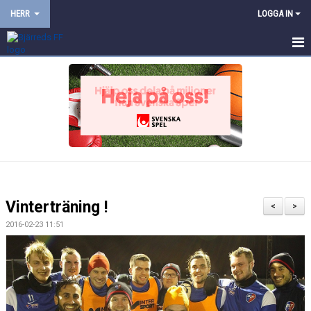
HERR
LOGGA IN
HEM
NYHETER
KALENDER
TRUPPEN
BILDGALLERI
Vinterträning !
<
>
DOKUMENT
2016-02-23 11:51
KONTAKT
PROVTRÄNING
TRÄNINGSMATCHER