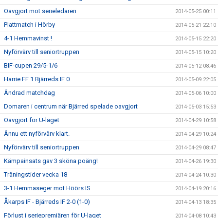
Oavgjort mot serieledaren
2014-05-25 00:11
Plattmatch i Hörby
2014-05-21 22:10
4-1 Hemmavinst !
2014-05-15 22:20
Nyförvärv till seniortruppen
2014-05-15 10:20
BIF-cupen 29/5-1/6
2014-05-12 08:46
Harrie FF 1 Bjärreds IF 0
2014-05-09 22:05
Ändrad matchdag
2014-05-06 10:00
Domaren i centrum när Bjärred spelade oavgjort
2014-05-03 15:53
Oavgjort för U-laget
2014-04-29 10:58
Ännu ett nyförvärv klart.
2014-04-29 10:24
Nyförvärv till seniortruppen
2014-04-29 08:47
Kämpainsats gav 3 sköna poäng!
2014-04-26 19:30
Träningstider vecka 18
2014-04-24 10:30
3-1 Hemmaseger mot Höörs IS
2014-04-19 20:16
Åkarps IF - Bjärreds IF 2-0 (1-0)
2014-04-13 18:35
Förlust i seriepremiären för U-laget
2014-04-08 10:43