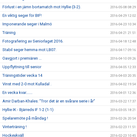
Förlust i en jämn bortamatch mot Hyllie (3-2).
2016-05-08 08:29
En viktig seger för BIF!
2016-04-29 12:02
Imponerande seger i Malmö
2016-04-23 10:34
Träning
2016-04-21 21:51
Fotografering av Seniorlaget 2016.
2016-04-18 12:48
Stabil seger hemma mot LB07.
2016-04-17 09:16
Oavgjort i premiären ...
2016-04-10 09:26
Uppflyttning till senior
2016-04-05 12:33
Träningstider vecka 14
2016-04-03 20:35
Vinst med 2-0 mot Kulladal .
2016-04-02 19:54
En vecka kvar.......
2016-04-01 12:36
Amir Darban-Khales: ”Tror det är en svårare serie i år”
2016-03-22 17:37
Hyllie IK - Bjärreds IF 1-2 (1-1)
2016-03-05 18:21
Spelaremöte på måndag !
2016-02-26 20:54
Vinterträning !
2016-02-23 11:51
Hockeykväll
2016-02-23 10:45