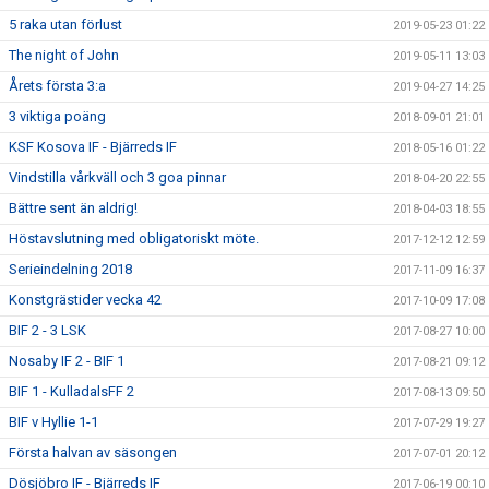
5 raka utan förlust
2019-05-23 01:22
The night of John
2019-05-11 13:03
Årets första 3:a
2019-04-27 14:25
3 viktiga poäng
2018-09-01 21:01
KSF Kosova IF - Bjärreds IF
2018-05-16 01:22
Vindstilla vårkväll och 3 goa pinnar
2018-04-20 22:55
Bättre sent än aldrig!
2018-04-03 18:55
Höstavslutning med obligatoriskt möte.
2017-12-12 12:59
Serieindelning 2018
2017-11-09 16:37
Konstgrästider vecka 42
2017-10-09 17:08
BIF 2 - 3 LSK
2017-08-27 10:00
Nosaby IF 2 - BIF 1
2017-08-21 09:12
BIF 1 - KulladalsFF 2
2017-08-13 09:50
BIF v Hyllie 1-1
2017-07-29 19:27
Första halvan av säsongen
2017-07-01 20:12
Dösjöbro IF - Bjärreds IF
2017-06-19 00:10