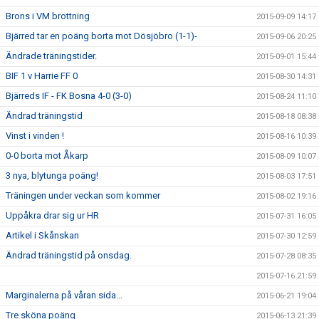
Brons i VM brottning
2015-09-09 14:17
Bjärred tar en poäng borta mot Dösjöbro (1-1)-
2015-09-06 20:25
Ändrade träningstider.
2015-09-01 15:44
BIF 1 v Harrie FF 0
2015-08-30 14:31
Bjärreds IF - FK Bosna 4-0 (3-0)
2015-08-24 11:10
Ändrad träningstid
2015-08-18 08:38
Vinst i vinden !
2015-08-16 10:39
0-0 borta mot Åkarp
2015-08-09 10:07
3 nya, blytunga poäng!
2015-08-03 17:51
Träningen under veckan som kommer
2015-08-02 19:16
Uppåkra drar sig ur HR
2015-07-31 16:05
Artikel i Skånskan
2015-07-30 12:59
Ändrad träningstid på onsdag.
2015-07-28 08:35
2015-07-16 21:59
Marginalerna på våran sida...
2015-06-21 19:04
Tre sköna poäng
2015-06-13 21:39