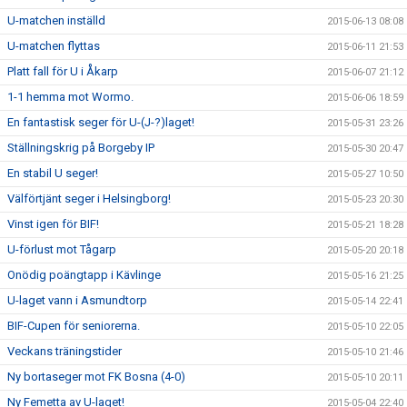
U-matchen inställd
2015-06-13 08:08
U-matchen flyttas
2015-06-11 21:53
Platt fall för U i Åkarp
2015-06-07 21:12
1-1 hemma mot Wormo.
2015-06-06 18:59
En fantastisk seger för U-(J-?)laget!
2015-05-31 23:26
Ställningskrig på Borgeby IP
2015-05-30 20:47
En stabil U seger!
2015-05-27 10:50
Välförtjänt seger i Helsingborg!
2015-05-23 20:30
Vinst igen för BIF!
2015-05-21 18:28
U-förlust mot Tågarp
2015-05-20 20:18
Onödig poängtapp i Kävlinge
2015-05-16 21:25
U-laget vann i Asmundtorp
2015-05-14 22:41
BIF-Cupen för seniorerna.
2015-05-10 22:05
Veckans träningstider
2015-05-10 21:46
Ny bortaseger mot FK Bosna (4-0)
2015-05-10 20:11
Ny Femetta av U-laget!
2015-05-04 22:40