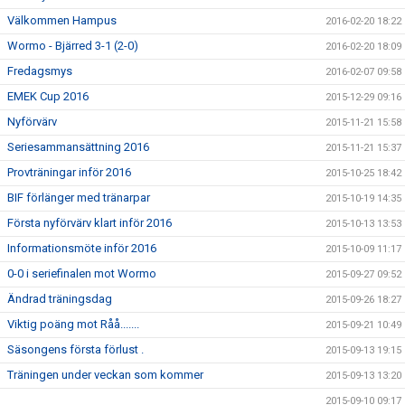
Välkommen Hampus
2016-02-20 18:22
Wormo - Bjärred 3-1 (2-0)
2016-02-20 18:09
Fredagsmys
2016-02-07 09:58
EMEK Cup 2016
2015-12-29 09:16
Nyförvärv
2015-11-21 15:58
Seriesammansättning 2016
2015-11-21 15:37
Provträningar inför 2016
2015-10-25 18:42
BIF förlänger med tränarpar
2015-10-19 14:35
Första nyförvärv klart inför 2016
2015-10-13 13:53
Informationsmöte inför 2016
2015-10-09 11:17
0-0 i seriefinalen mot Wormo
2015-09-27 09:52
Ändrad träningsdag
2015-09-26 18:27
Viktig poäng mot Råå.......
2015-09-21 10:49
Säsongens första förlust .
2015-09-13 19:15
Träningen under veckan som kommer
2015-09-13 13:20
2015-09-10 09:17