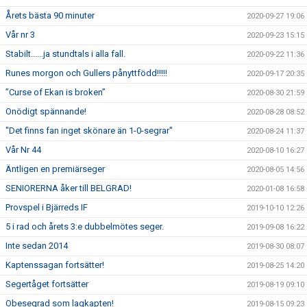
Årets bästa 90 minuter
2020-09-27 19:06
Vår nr 3
2020-09-23 15:15
Stabilt......ja stundtals i alla fall.
2020-09-22 11:36
Runes morgon och Gullers pånyttfödd!!!!!
2020-09-17 20:35
”Curse of Ekan is broken”
2020-08-30 21:59
Onödigt spännande!
2020-08-28 08:52
"Det finns fan inget skönare än 1-0-segrar"
2020-08-24 11:37
Vår Nr 44
2020-08-10 16:27
Äntligen en premiärseger
2020-08-05 14:56
SENIORERNA åker till BELGRAD!
2020-01-08 16:58
Provspel i Bjärreds IF
2019-10-10 12:26
5 i rad och årets 3:e dubbelmötes seger.
2019-09-08 16:22
Inte sedan 2014
2019-08-30 08:07
Kaptenssagan fortsätter!
2019-08-25 14:20
Segertåget fortsätter
2019-08-19 09:10
Obesegrad som lagkapten!
2019-08-15 09:23