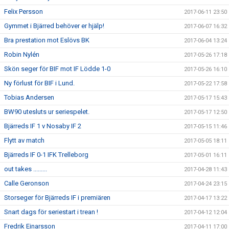
Felix Persson
2017-06-11 23:50
Gymmet i Bjärred behöver er hjälp!
2017-06-07 16:32
Bra prestation mot Eslövs BK
2017-06-04 13:24
Robin Nylén
2017-05-26 17:18
Skön seger för BIF mot IF Lödde 1-0
2017-05-26 16:10
Ny förlust för BIF i Lund.
2017-05-22 17:58
Tobias Andersen
2017-05-17 15:43
BW90 utesluts ur seriespelet.
2017-05-17 12:50
Bjärreds IF 1 v Nosaby IF 2
2017-05-15 11:46
Flytt av match
2017-05-05 18:11
Bjärreds IF 0-1 IFK Trelleborg
2017-05-01 16:11
out takes .........
2017-04-28 11:43
Calle Geronson
2017-04-24 23:15
Storseger för Bjärreds IF i premiären
2017-04-17 13:22
Snart dags för seriestart i trean !
2017-04-12 12:04
Fredrik Einarsson
2017-04-11 17:00