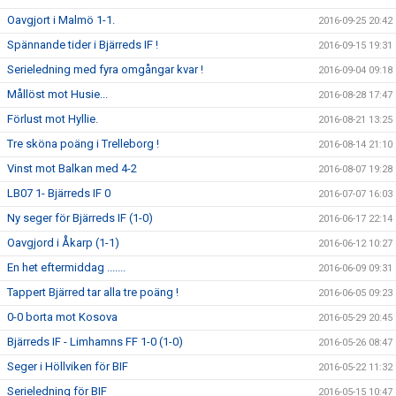
Oavgjort i Malmö 1-1.
2016-09-25 20:42
Spännande tider i Bjärreds IF !
2016-09-15 19:31
Serieledning med fyra omgångar kvar !
2016-09-04 09:18
Mållöst mot Husie...
2016-08-28 17:47
Förlust mot Hyllie.
2016-08-21 13:25
Tre sköna poäng i Trelleborg !
2016-08-14 21:10
Vinst mot Balkan med 4-2
2016-08-07 19:28
LB07 1- Bjärreds IF 0
2016-07-07 16:03
Ny seger för Bjärreds IF (1-0)
2016-06-17 22:14
Oavgjord i Åkarp (1-1)
2016-06-12 10:27
En het eftermiddag .......
2016-06-09 09:31
Tappert Bjärred tar alla tre poäng !
2016-06-05 09:23
0-0 borta mot Kosova
2016-05-29 20:45
Bjärreds IF - Limhamns FF 1-0 (1-0)
2016-05-26 08:47
Seger i Höllviken för BIF
2016-05-22 11:32
Serieledning för BIF
2016-05-15 10:47