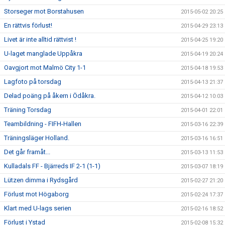
Storseger mot Borstahusen
2015-05-02 20:25
En rättvis förlust!
2015-04-29 23:13
Livet är inte alltid rättvist !
2015-04-25 19:20
U-laget manglade Uppåkra
2015-04-19 20:24
Oavgjort mot Malmö City 1-1
2015-04-18 19:53
Lagfoto på torsdag
2015-04-13 21:37
Delad poäng på åkern i Ödåkra.
2015-04-12 10:03
Träning Torsdag
2015-04-01 22:01
Teambildning - FIFH-Hallen
2015-03-16 22:39
Träningsläger Holland.
2015-03-16 16:51
Det går framåt...
2015-03-13 11:53
Kulladals FF - Bjärreds IF 2-1 (1-1)
2015-03-07 18:19
Lützen dimma i Rydsgård
2015-02-27 21:20
Förlust mot Högaborg
2015-02-24 17:37
Klart med U-lags serien
2015-02-16 18:52
Förlust i Ystad
2015-02-08 15:32