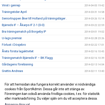
Vinst i genrep
2014-04-05 19:42
Träningstider April
2014-03-31 14:58
Seniortruppen åker till Holland på träningsläger .
2014-03-26 15:14
Bjärreds IF – Åkarps IF 2-1 (0-0)
2014-03-22 22:59
Bra träningsmatch på Borgeby IP
2014-03-01 19:02
U-lags premiär.
2014-02-28 23:26
Förlust i Dösjebro
2014-02-22 17:01
Årets första lagaktivitet
2014-02-16 10:45
Träningsmatch Bjärreds IF – BK Flagg
2014-02-16 10:39
Gårdagens föreläsning
2014-02-13 14:04
Grattis Andreas
2014-02-11 13:40
Preliminär U-lagsserie
2014-02-10 15:26
Spelprogram div 4 västra
För att hemsidan ska fungera korrekt använder vi nödvändiga
2014-02-04 12:39
cookies från SportAdmin. Dessa går inte att stänga av.
Lottningen till EMEK-cupen klar
2014-01-17 11:35
Föreningen kan också använda frivilliga cookies, t.ex. för statistik
eller marknadsföring. Du väljer själv om du vill acceptera dessa.
Anpassa dina val