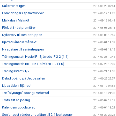
Säker vinst igen
2014-08-23 07:44
Förändringar i spelartruppen.
2014-08-17 11:23
Målkalas i Malmö!
2014-08-16 09:44
Förlust i höstpremiären
2014-08-08 23:14
Nyförvärv till seniortruppen.
2014-08-05 10:59
Bjärred lånar in målvakt.
2014-08-01 11:32
Ny spelare till seniortruppen
2014-08-01 11:15
Träningsmatch Husie IF - Bjärreds IF 2-2 (1-1)
2014-07-28 10:45
Träningsmatch BIF - BK Höllviken 1-2 (1-0)
2014-07-25 10:09
Träningsstart 21/7
2014-07-21 11:06
Delad poäng på Jeppavallen
2014-06-25 22:37
Ljusa tider i Bjärred!
2014-06-19 07:56
Tre "blytunga" poäng i Veberöd
2014-06-15 21:33
Trots allt en poäng...
2014-06-07 19:12
Kalendern uppdaterad
2014-06-04 11:24
Seniorlaget vänder underläge till 2-1 bortaseger
2014-05-29 22:26