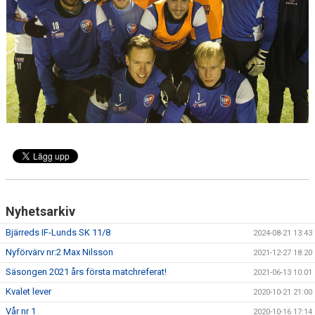
MATCHER
Nyhetsarkiv
Bjärreds IF-Lunds SK 11/8
2024-08-21 13:43
Nyförvärv nr:2 Max Nilsson
2021-12-27 18:20
Säsongen 2021 års första matchreferat!
2021-06-13 10:01
Kvalet lever
2020-10-21 21:00
Vår nr 1
2020-10-16 17:14