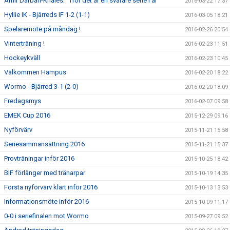
Amir Darban-Khales: ”Tror det är en svårare serie i år”
2016-03-22 17:37
Hyllie IK - Bjärreds IF 1-2 (1-1)
2016-03-05 18:21
Spelaremöte på måndag !
2016-02-26 20:54
Vinterträning !
2016-02-23 11:51
Hockeykväll
2016-02-23 10:45
Välkommen Hampus
2016-02-20 18:22
Wormo - Bjärred 3-1 (2-0)
2016-02-20 18:09
Fredagsmys
2016-02-07 09:58
EMEK Cup 2016
2015-12-29 09:16
Nyförvärv
2015-11-21 15:58
Seriesammansättning 2016
2015-11-21 15:37
Provträningar inför 2016
2015-10-25 18:42
BIF förlänger med tränarpar
2015-10-19 14:35
Första nyförvärv klart inför 2016
2015-10-13 13:53
Informationsmöte inför 2016
2015-10-09 11:17
0-0 i seriefinalen mot Wormo
2015-09-27 09:52