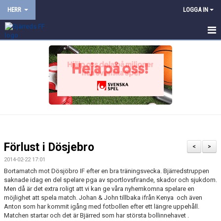
HERR
LOGGA IN
HEM
NYHETER
KALENDER
TRUPPEN
BILDGALLERI
Förlust i Dösjebro
<
>
DOKUMENT
2014-02-22 17:01
Bortamatch mot Dösjöbro IF efter en bra träningsvecka. Bjärredstruppen
KONTAKT
saknade idag en del spelare pga av sportlovsfirande, skador och sjukdom.
Men då är det extra roligt att vi kan ge våra nyhemkomna spelare en
möjlighet att spela match. Johan & John tillbaka ifrån Kenya och även
PROVTRÄNING
Anton som har kommit igång med fotbollen efter ett längre uppehåll.
Matchen startar och det är Bjärred som har största bollinnehavet .
TRÄNINGSMATCHER