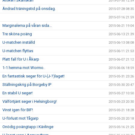
Artikel i Skånskan
2015-07-30 12:59
Ändrad träningstid på onsdag.
2015-07-28 08:35
2015-07-16 21:59
Marginalerna på våran sida...
2015-06-21 19:04
Tre sköna poäng
2015-06-13 21:39
U-matchen inställd
2015-06-13 08:08
U-matchen flyttas
2015-06-11 21:53
Platt fall för U i Åkarp
2015-06-07 21:12
1-1 hemma mot Wormo.
2015-06-06 18:59
En fantastisk seger för U-(J-?)laget!
2015-05-31 23:26
Ställningskrig på Borgeby IP
2015-05-30 20:47
En stabil U seger!
2015-05-27 10:50
Välförtjänt seger i Helsingborg!
2015-05-23 20:30
Vinst igen för BIF!
2015-05-21 18:28
U-förlust mot Tågarp
2015-05-20 20:18
Onödig poängtapp i Kävlinge
2015-05-16 21:25