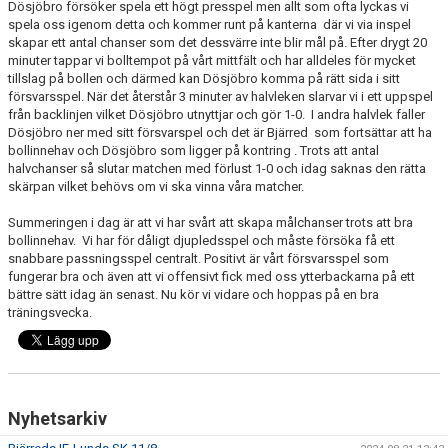
Dösjöbro försöker spela ett högt presspel men allt som ofta lyckas vi
spela oss igenom detta och kommer runt på kanterna där vi via inspel
MATCHER
skapar ett antal chanser som det dessvärre inte blir mål på. Efter drygt 20
minuter tappar vi bolltempot på vårt mittfält och har alldeles för mycket
tillslag på bollen och därmed kan Dösjöbro komma på rätt sida i sitt
försvarsspel. När det återstår 3 minuter av halvleken slarvar vi i ett uppspel
från backlinjen vilket Dösjöbro utnyttjar och gör 1-0. I andra halvlek faller
Dösjöbro ner med sitt försvarspel och det är Bjärred som fortsättar att ha
bollinnehav och Dösjöbro som ligger på kontring . Trots att antal
halvchanser så slutar matchen med förlust 1-0 och idag saknas den rätta
skärpan vilket behövs om vi ska vinna våra matcher.
Summeringen i dag är att vi har svårt att skapa målchanser trots att bra
bollinnehav. Vi har för dåligt djupledsspel och måste försöka få ett
snabbare passningsspel centralt. Positivt är vårt försvarsspel som
fungerar bra och även att vi offensivt fick med oss ytterbackarna på ett
bättre sätt idag än senast. Nu kör vi vidare och hoppas på en bra
träningsvecka.
Nyhetsarkiv