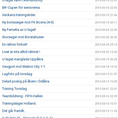
U-laget vann i Asmundtorp
2015-05-14 22:41
BIF-Cupen för seniorerna.
2015-05-10 22:05
Veckans träningstider
2015-05-10 21:46
Ny bortaseger mot FK Bosna (4-0)
2015-05-10 20:11
Ny Femetta av U-laget!
2015-05-04 22:40
Storseger mot Borstahusen
2015-05-02 20:25
En rättvis förlust!
2015-04-29 23:13
Livet är inte alltid rättvist !
2015-04-25 19:20
U-laget manglade Uppåkra
2015-04-19 20:24
Oavgjort mot Malmö City 1-1
2015-04-18 19:53
Lagfoto på torsdag
2015-04-13 21:37
Delad poäng på åkern i Ödåkra.
2015-04-12 10:03
Träning Torsdag
2015-04-01 22:01
Teambildning - FIFH-Hallen
2015-03-16 22:39
Träningsläger Holland.
2015-03-16 16:51
Det går framåt...
2015-03-13 11:53