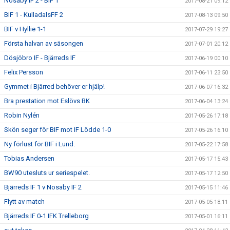
Nosaby IF 2 - BIF 1
2017-08-21 09:12
BIF 1 - KulladalsFF 2
2017-08-13 09:50
BIF v Hyllie 1-1
2017-07-29 19:27
Första halvan av säsongen
2017-07-01 20:12
Dösjöbro IF - Bjärreds IF
2017-06-19 00:10
Felix Persson
2017-06-11 23:50
Gymmet i Bjärred behöver er hjälp!
2017-06-07 16:32
Bra prestation mot Eslövs BK
2017-06-04 13:24
Robin Nylén
2017-05-26 17:18
Skön seger för BIF mot IF Lödde 1-0
2017-05-26 16:10
Ny förlust för BIF i Lund.
2017-05-22 17:58
Tobias Andersen
2017-05-17 15:43
BW90 utesluts ur seriespelet.
2017-05-17 12:50
Bjärreds IF 1 v Nosaby IF 2
2017-05-15 11:46
Flytt av match
2017-05-05 18:11
Bjärreds IF 0-1 IFK Trelleborg
2017-05-01 16:11