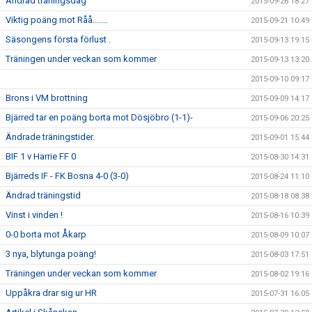
Ändrad träningsdag
2015-09-26 18:27
Viktig poäng mot Råå.......
2015-09-21 10:49
Säsongens första förlust .
2015-09-13 19:15
Träningen under veckan som kommer
2015-09-13 13:20
2015-09-10 09:17
Brons i VM brottning
2015-09-09 14:17
Bjärred tar en poäng borta mot Dösjöbro (1-1)-
2015-09-06 20:25
Ändrade träningstider.
2015-09-01 15:44
BIF 1 v Harrie FF 0
2015-08-30 14:31
Bjärreds IF - FK Bosna 4-0 (3-0)
2015-08-24 11:10
Ändrad träningstid
2015-08-18 08:38
Vinst i vinden !
2015-08-16 10:39
0-0 borta mot Åkarp
2015-08-09 10:07
3 nya, blytunga poäng!
2015-08-03 17:51
Träningen under veckan som kommer
2015-08-02 19:16
Uppåkra drar sig ur HR
2015-07-31 16:05