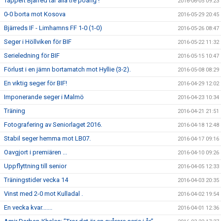
Tappert Bjärred tar alla tre poäng !
2016-06-05 09:23
0-0 borta mot Kosova
2016-05-29 20:45
Bjärreds IF - Limhamns FF 1-0 (1-0)
2016-05-26 08:47
Seger i Höllviken för BIF
2016-05-22 11:32
Serieledning för BIF
2016-05-15 10:47
Förlust i en jämn bortamatch mot Hyllie (3-2).
2016-05-08 08:29
En viktig seger för BIF!
2016-04-29 12:02
Imponerande seger i Malmö
2016-04-23 10:34
Träning
2016-04-21 21:51
Fotografering av Seniorlaget 2016.
2016-04-18 12:48
Stabil seger hemma mot LB07.
2016-04-17 09:16
Oavgjort i premiären ...
2016-04-10 09:26
Uppflyttning till senior
2016-04-05 12:33
Träningstider vecka 14
2016-04-03 20:35
Vinst med 2-0 mot Kulladal .
2016-04-02 19:54
En vecka kvar.......
2016-04-01 12:36