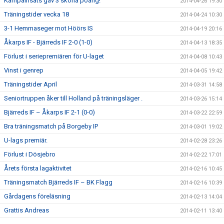
Kämpainsats gav 3 sköna poäng!
2014-04-26 19:30
Träningstider vecka 18
2014-04-24 10:30
3-1 Hemmaseger mot Höörs IS
2014-04-19 20:16
Åkarps IF - Bjärreds IF 2-0 (1-0)
2014-04-13 18:35
Förlust i seriepremiären för U-laget
2014-04-08 10:43
Vinst i genrep
2014-04-05 19:42
Träningstider April
2014-03-31 14:58
Seniortruppen åker till Holland på träningsläger .
2014-03-26 15:14
Bjärreds IF – Åkarps IF 2-1 (0-0)
2014-03-22 22:59
Bra träningsmatch på Borgeby IP
2014-03-01 19:02
U-lags premiär.
2014-02-28 23:26
Förlust i Dösjebro
2014-02-22 17:01
Årets första lagaktivitet
2014-02-16 10:45
Träningsmatch Bjärreds IF – BK Flagg
2014-02-16 10:39
Gårdagens föreläsning
2014-02-13 14:04
Grattis Andreas
2014-02-11 13:40