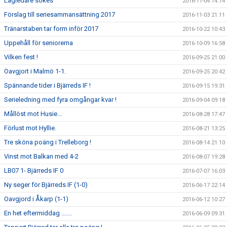
Lagledare sökes
2016-11-04 14:14
Förslag till seriesammansättning 2017
2016-11-03 21:11
Tränarstaben tar form inför 2017
2016-10-22 10:43
Uppehåll för seniorerna
2016-10-09 16:58
Vilken fest !
2016-09-25 21:00
Oavgjort i Malmö 1-1.
2016-09-25 20:42
Spännande tider i Bjärreds IF !
2016-09-15 19:31
Serieledning med fyra omgångar kvar !
2016-09-04 09:18
Mållöst mot Husie...
2016-08-28 17:47
Förlust mot Hyllie.
2016-08-21 13:25
Tre sköna poäng i Trelleborg !
2016-08-14 21:10
Vinst mot Balkan med 4-2
2016-08-07 19:28
LB07 1- Bjärreds IF 0
2016-07-07 16:03
Ny seger för Bjärreds IF (1-0)
2016-06-17 22:14
Oavgjord i Åkarp (1-1)
2016-06-12 10:27
En het eftermiddag .......
2016-06-09 09:31