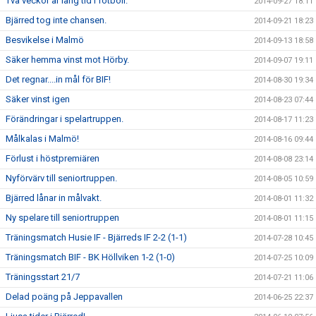
Två veckor är lång tid i fotboll.
2014-09-27 18:11
Bjärred tog inte chansen.
2014-09-21 18:23
Besvikelse i Malmö
2014-09-13 18:58
Säker hemma vinst mot Hörby.
2014-09-07 19:11
Det regnar....in mål för BIF!
2014-08-30 19:34
Säker vinst igen
2014-08-23 07:44
Förändringar i spelartruppen.
2014-08-17 11:23
Målkalas i Malmö!
2014-08-16 09:44
Förlust i höstpremiären
2014-08-08 23:14
Nyförvärv till seniortruppen.
2014-08-05 10:59
Bjärred lånar in målvakt.
2014-08-01 11:32
Ny spelare till seniortruppen
2014-08-01 11:15
Träningsmatch Husie IF - Bjärreds IF 2-2 (1-1)
2014-07-28 10:45
Träningsmatch BIF - BK Höllviken 1-2 (1-0)
2014-07-25 10:09
Träningsstart 21/7
2014-07-21 11:06
Delad poäng på Jeppavallen
2014-06-25 22:37