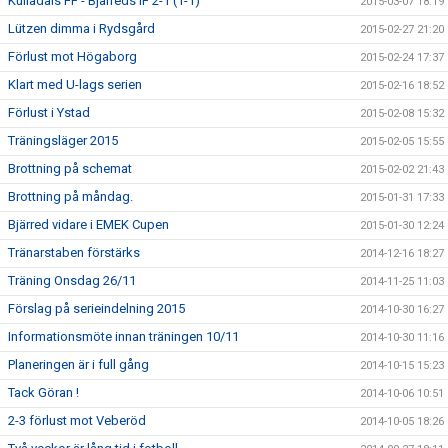
Kulladals FF - Bjärreds IF 2-1 (1-1)
2015-03-07 18:19
Lützen dimma i Rydsgård
2015-02-27 21:20
Förlust mot Högaborg
2015-02-24 17:37
Klart med U-lags serien
2015-02-16 18:52
Förlust i Ystad
2015-02-08 15:32
Träningsläger 2015
2015-02-05 15:55
Brottning på schemat
2015-02-02 21:43
Brottning på måndag.
2015-01-31 17:33
Bjärred vidare i EMEK Cupen
2015-01-30 12:24
Tränarstaben förstärks
2014-12-16 18:27
Träning Onsdag 26/11
2014-11-25 11:03
Förslag på serieindelning 2015
2014-10-30 16:27
Informationsmöte innan träningen 10/11
2014-10-30 11:16
Planeringen är i full gång
2014-10-15 15:23
Tack Göran !
2014-10-06 10:51
2-3 förlust mot Veberöd
2014-10-05 18:26