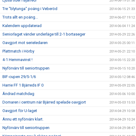
Ljusa tider i Bjärred!
2014-06-19 07:56
Tre "blytunga" poäng i Veberöd
2014-06-15 21:33
Trots allt en poäng...
2014-06-07 19:12
Kalendern uppdaterad
2014-06-04 11:24
Seniorlaget vänder underläge till 2-1 bortaseger
2014-05-29 22:26
Oavgjort mot serieledaren
2014-05-25 00:11
Plattmatch i Hörby
2014-05-21 22:10
4-1 Hemmavinst !
2014-05-15 22:20
Nyförvärv till seniortruppen
2014-05-15 10:20
BIF-cupen 29/5-1/6
2014-05-12 08:46
Harrie FF 1 Bjärreds IF 0
2014-05-09 22:05
Ändrad matchdag
2014-05-06 10:00
Domaren i centrum när Bjärred spelade oavgjort
2014-05-03 15:53
Oavgjort för U-laget
2014-04-29 10:58
Ännu ett nyförvärv klart.
2014-04-29 10:24
Nyförvärv till seniortruppen
2014-04-29 08:47