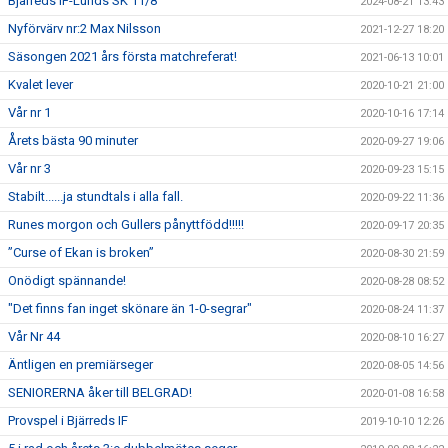
Bjärreds IF-Lunds SK 11/8
2024-08-21 13:43
Nyförvärv nr:2 Max Nilsson
2021-12-27 18:20
Säsongen 2021 års första matchreferat!
2021-06-13 10:01
Kvalet lever
2020-10-21 21:00
Vår nr 1
2020-10-16 17:14
Årets bästa 90 minuter
2020-09-27 19:06
Vår nr 3
2020-09-23 15:15
Stabilt......ja stundtals i alla fall.
2020-09-22 11:36
Runes morgon och Gullers pånyttfödd!!!!!
2020-09-17 20:35
”Curse of Ekan is broken”
2020-08-30 21:59
Onödigt spännande!
2020-08-28 08:52
"Det finns fan inget skönare än 1-0-segrar"
2020-08-24 11:37
Vår Nr 44
2020-08-10 16:27
Äntligen en premiärseger
2020-08-05 14:56
SENIORERNA åker till BELGRAD!
2020-01-08 16:58
Provspel i Bjärreds IF
2019-10-10 12:26