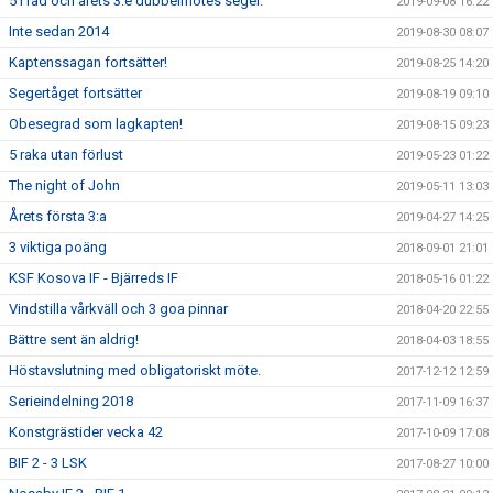
5 i rad och årets 3:e dubbelmötes seger.
2019-09-08 16:22
Inte sedan 2014
2019-08-30 08:07
Kaptenssagan fortsätter!
2019-08-25 14:20
Segertåget fortsätter
2019-08-19 09:10
Obesegrad som lagkapten!
2019-08-15 09:23
5 raka utan förlust
2019-05-23 01:22
The night of John
2019-05-11 13:03
Årets första 3:a
2019-04-27 14:25
3 viktiga poäng
2018-09-01 21:01
KSF Kosova IF - Bjärreds IF
2018-05-16 01:22
Vindstilla vårkväll och 3 goa pinnar
2018-04-20 22:55
Bättre sent än aldrig!
2018-04-03 18:55
Höstavslutning med obligatoriskt möte.
2017-12-12 12:59
Serieindelning 2018
2017-11-09 16:37
Konstgrästider vecka 42
2017-10-09 17:08
BIF 2 - 3 LSK
2017-08-27 10:00