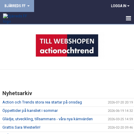
BJÄRREDS FF
LOGGA IN
HEM
NYHETER
OM KLUBBEN
INFORMATION
KALENDER
Nyhetsarkiv
VÅRA LAG
Action och Trends stora rea startar på onsdag
2026-07-20 20:19
MATCHER
Öppettider på kansliet i sommar
2026-06-19 14:32
Glädje, utveckling, tillsammans - våra nya kärnvärden
2026-03-25 14:59
Grattis Sara Westerlin!
2026-02-20 09:46