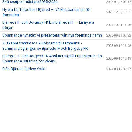
Skånecupen-mästare 2025/2026
2026-01-07 09:52
Ny era för fotbollen i Bjärred – två klubbar blir en för
2025-12-30 19:11
framtiden!
Bjärreds IF och Borgeby FK blir Bjärreds FF – En ny era
2025-10-24 16:06
börjar!
Spännande nyheter: Vi presenterar vårt nya förenings namn
2025-09-29 07:22
Vi skapar framtidens klubbnamn tillsammans! -
2025-09-12 13:08
Sammanslagningen av Bjärreds IF och Borgeby FK
Bjärreds IF och Borgeby FK Ansluter sig till Fritidskortet- En
2025-09-10 13:49
Spännande Satsning för Våren!
Från Bjärred till New York!
2024-03-19 07:37