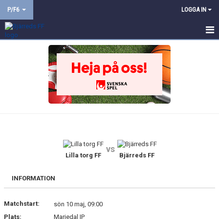
P/F6
LOGGA IN
HEM
NYHETER
KALENDER
MATCHER
TRUPPEN
vs
BILDGALLERI
Lilla torg FF
Bjärreds FF
DOKUMENT
INFORMATION
KONTAKT
Matchstart:
sön 10 maj, 09:00
Plats:
Mariedal IP