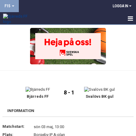
F15
LOGGA IN
HEM
NYHETER
KALENDER
MATCHER
TRUPPEN
8 - 1
BILDGALLERI
Bjärreds FF
Svalövs BK gul
DOKUMENT
INFORMATION
KONTAKT
Matchstart:
sön 03 maj, 13:00
Plats:
Borgeby IP A-plan