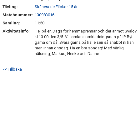
Tävling:
Skåneserie Flickor 15 år
Matchnummer:
130983016
Samling:
11:50
Aktivitetsinfo:
Hej på er! Dags för hemmapremiär och det är mot Svalöv
kl 13:00 den 3/5. Vi samlas i omklädningsrum på IP. Byt
gärna om då! Svara gärna på kallelsen så snabbt ni kan
men innan onsdag. Ha en bra söndag! Med vänlig
hälsning, Markus, Henke och Danne
<< Tillbaka