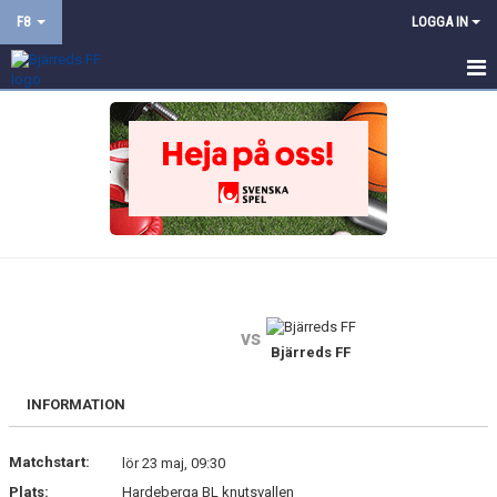
F8
LOGGA IN
HEM
NYHETER
KALENDER
MATCHER
TRUPPEN
vs
BILDGALLERI
Bjärreds FF
DOKUMENT
INFORMATION
KONTAKT
Matchstart:
lör 23 maj, 09:30
Plats:
Hardeberga BL knutsvallen