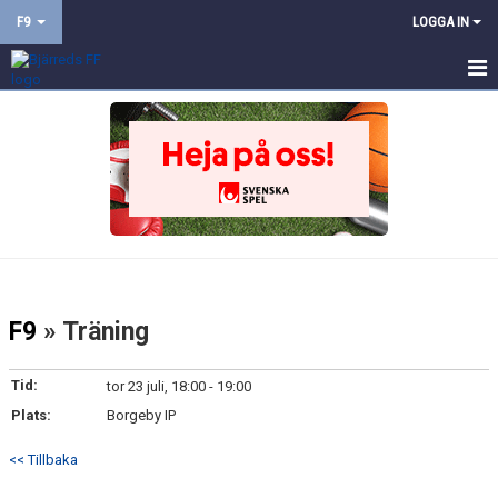
F9
LOGGA IN
HEM
NYHETER
KALENDER
MATCHER
TRUPPEN
F9
» Träning
BILDGALLERI
Tid:
tor 23 juli, 18:00 - 19:00
DOKUMENT
Plats:
Borgeby IP
KONTAKT
<< Tillbaka