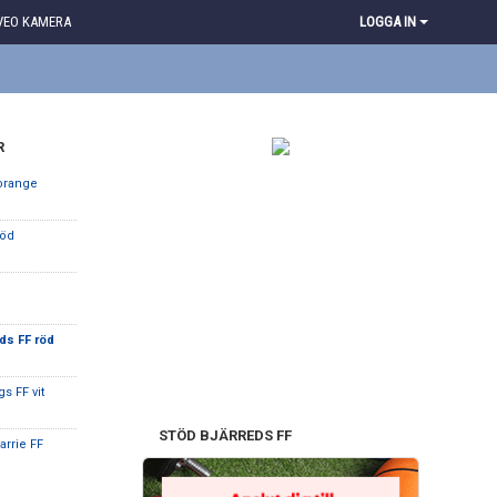
VEO KAMERA
LOGGA IN
R
 orange
röd
eds FF röd
s FF vit
STÖD BJÄRREDS FF
arrie FF