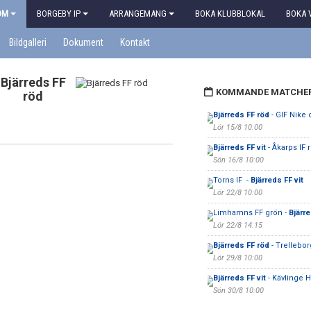
OM
BORGEBY IP
ARRANGEMANG
BOKA KLUBBLOKAL
BOKA 
Bildgalleri
Dokument
Kontakt
Bjärreds FF
KOMMANDE MATCHE
röd
Bjärreds FF röd
- GIF Nike
Lör 15/8 10:00
Bjärreds FF vit
- Åkarps IF 
Sön 16/8 10:00
Torns IF -
Bjärreds FF vit
Lör 22/8 10:00
Limhamns FF grön -
Bjärr
Lör 22/8 14:15
Bjärreds FF röd
- Trelleborg
Lör 29/8 10:00
Bjärreds FF vit
- Kävlinge H
Sön 30/8 10:00