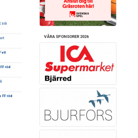
K blå
VÅRA SPONSORER 2026
art
 vit
 FF röd
lå
s FF röd