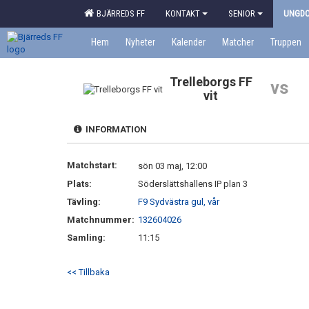
BJÄRREDS FF
KONTAKT
SENIOR
UNGD
Hem
Nyheter
Kalender
Matcher
Truppen
Trelleborgs FF
vs
vit
INFORMATION
Matchstart:
sön 03 maj, 12:00
Plats:
Söderslättshallens IP plan 3
Tävling:
F9 Sydvästra gul, vår
Matchnummer:
132604026
Samling:
11:15
<< Tillbaka