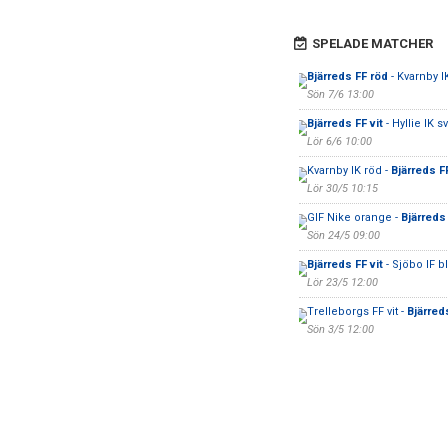
SPELADE MATCHER
Bjärreds FF röd
- Kvarnby I
Sön 7/6 13:00
Bjärreds FF vit
- Hyllie IK sv
Lör 6/6 10:00
Kvarnby IK röd -
Bjärreds FF
Lör 30/5 10:15
GIF Nike orange -
Bjärreds
Sön 24/5 09:00
Bjärreds FF vit
- Sjöbo IF b
Lör 23/5 12:00
Trelleborgs FF vit -
Bjärred
Sön 3/5 12:00