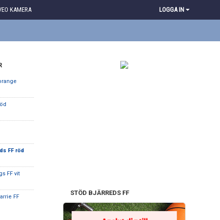
VEO KAMERA
LOGGA IN
R
 orange
röd
eds FF röd
s FF vit
STÖD BJÄRREDS FF
arrie FF