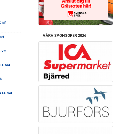
K blå
VÅRA SPONSORER 2026
art
 vit
 FF röd
lå
s FF röd