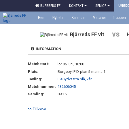
BJÄRREDS FF
KONTAKT
SENIOR
UNGD
Hem
Nyheter
Kalender
Matcher
Truppen
vs
Bjärreds FF vit
H
INFORMATION
Matchstart:
lör 06 juni, 10:00
Plats:
Borgeby IP D-plan 5-manna 1
Tävling:
F9 Sydvästra blå, vår
Matchnummer:
132606045
Samling:
09:15
<< Tillbaka