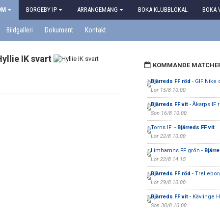
OM
BORGEBY IP
ARRANGEMANG
BOKA KLUBBLOKAL
BOKA 
Bildgalleri
Dokument
Kontakt
yllie IK svart
KOMMANDE MATCHE
Bjärreds FF röd
- GIF Nike
Lör 15/8 10:00
Bjärreds FF vit
- Åkarps IF 
Sön 16/8 10:00
Torns IF -
Bjärreds FF vit
Lör 22/8 10:00
Limhamns FF grön -
Bjärr
Lör 22/8 14:15
Bjärreds FF röd
- Trelleborg
Lör 29/8 10:00
Bjärreds FF vit
- Kävlinge H
Sön 30/8 10:00