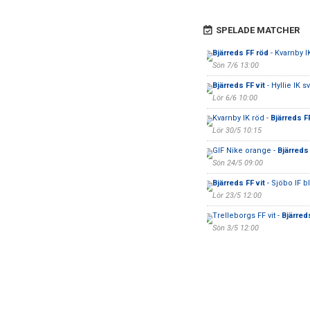
SPELADE MATCHER
Bjärreds FF röd
- Kvarnby I
Sön 7/6 13:00
Bjärreds FF vit
- Hyllie IK sv
Lör 6/6 10:00
Kvarnby IK röd -
Bjärreds FF
Lör 30/5 10:15
GIF Nike orange -
Bjärreds
Sön 24/5 09:00
Bjärreds FF vit
- Sjöbo IF b
Lör 23/5 12:00
Trelleborgs FF vit -
Bjärred
Sön 3/5 12:00