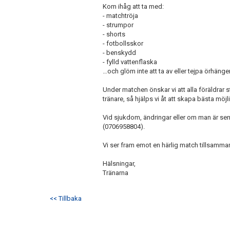
Kom ihåg att ta med:
- matchtröja
- strumpor
- shorts
- fotbollsskor
- benskydd
- fylld vattenflaska
…och glöm inte att ta av eller tejpa örhänge
Under matchen önskar vi att alla föräldrar 
tränare, så hjälps vi åt att skapa bästa möj
Vid sjukdom, ändringar eller om man är sen 
(0706958804).
Vi ser fram emot en härlig match tillsamma
Hälsningar,
Tränarna
<< Tillbaka