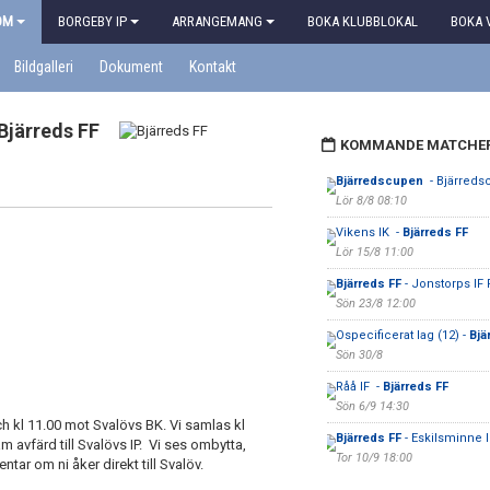
OM
BORGEBY IP
ARRANGEMANG
BOKA KLUBBLOKAL
BOKA 
Bildgalleri
Dokument
Kontakt
Bjärreds FF
KOMMANDE MATCHE
Bjärredscupen
- Bjärred
Lör 8/8 08:10
Vikens IK -
Bjärreds FF
Lör 15/8 11:00
Bjärreds FF
- Jonstorps IF
Sön 23/8 12:00
Ospecificerat lag (12) -
Bjä
Sön 30/8
Råå IF -
Bjärreds FF
Sön 6/9 14:30
ch kl 11.00 mot Svalövs BK. Vi samlas kl
Bjärreds FF
- Eskilsminne I
 avfärd till Svalövs IP. Vi ses ombytta,
Tor 10/9 18:00
ar om ni åker direkt till Svalöv.