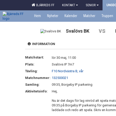
BJÄRREDS FF
KONTAKT
SENIOR
UNGD
Hem
Nyheter
Kalender
Matcher
Truppen
vs
Svalövs BK
INFORMATION
Matchstart:
lör 30 maj, 11:00
Plats:
Svalövs IP 7m7
Tävling:
F10 Nordvästra B, vår
Matchnummer:
132500021
Samling:
09:35, Borgeby IP parkering
Aktivitetsinfo:
Hej,
Nu är det dags för lag vinröd att spela mat
09.35 på Borgeby IP parkering för gemensam
laddade och redo att spela. Skriv en komment