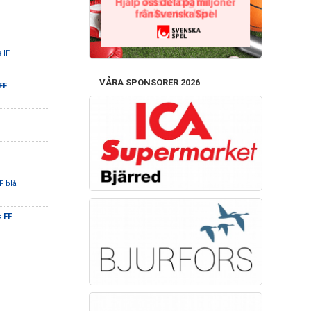
s IF
VÅRA SPONSORER 2026
FF
F blå
s FF