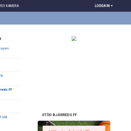
VEO KAMERA
LOGGA IN
R
scupen
 FK
rreds FF
STÖD BJÄRREDS FF
F blå