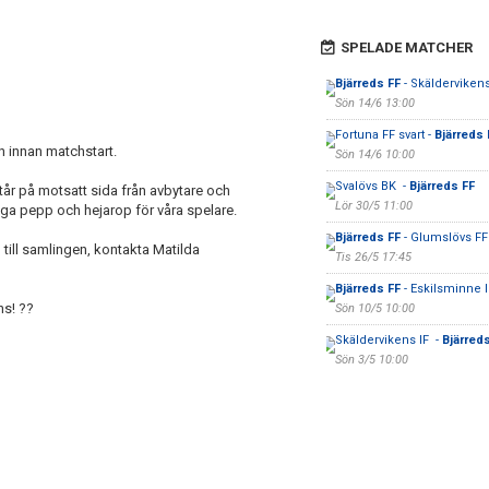
SPELADE MATCHER
Bjärreds FF
- Skälderviken
Sön 14/6 13:00
Fortuna FF svart -
Bjärreds 
n innan matchstart.
Sön 14/6 10:00
Svalövs BK -
Bjärreds FF
står på motsatt sida från avbytare och
Lör 30/5 11:00
liga pepp och hejarop för våra spelare.
Bjärreds FF
- Glumslövs FF
till samlingen, kontakta Matilda
Tis 26/5 17:45
Bjärreds FF
- Eskilsminne I
ns! ??
Sön 10/5 10:00
Skäldervikens IF -
Bjärred
Sön 3/5 10:00