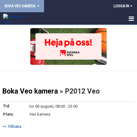
BOKA VEO KAMERA
LOGGA IN
HEM
NYHETER
KALENDER
MATCHER
TRUPPEN
Boka Veo kamera
» P2012 Veo
BILDGALLERI
Tid:
tor 06 augusti, 08:00 - 23:00
DOKUMENT
Plats:
Veo kamera
KONTAKT
<< Tillbaka