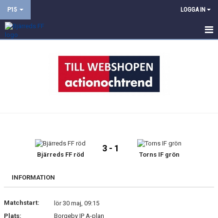
P15
LOGGA IN
HEM
NYHETER
KALENDER
MATCHER
TRUPPEN
3 - 1
BILDGALLERI
Bjärreds FF röd
Torns IF grön
DOKUMENT
INFORMATION
KONTAKT
Matchstart:
lör 30 maj, 09:15
Plats:
Borgeby IP A-plan