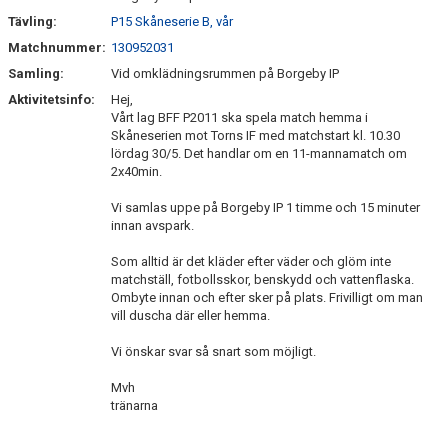
Tävling:
P15 Skåneserie B, vår
Matchnummer:
130952031
Samling:
Vid omklädningsrummen på Borgeby IP
Aktivitetsinfo:
Hej,
Vårt lag BFF P2011 ska spela match hemma i
Skåneserien mot Torns IF med matchstart kl. 10.30
lördag 30/5. Det handlar om en 11-mannamatch om
2x40min.
Vi samlas uppe på Borgeby IP 1 timme och 15 minuter
innan avspark.
Som alltid är det kläder efter väder och glöm inte
matchställ, fotbollsskor, benskydd och vattenflaska.
Ombyte innan och efter sker på plats. Frivilligt om man
vill duscha där eller hemma.
Vi önskar svar så snart som möjligt.
Mvh
tränarna