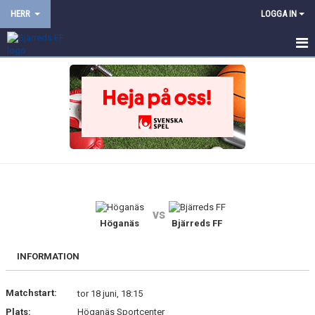
HERR
LOGGA IN
HEM
NYHETER
KALENDER
TRUPPEN
BILDGALLERI
vs
DOKUMENT
Höganäs
Bjärreds FF
KONTAKT
INFORMATION
PROVTRÄNING
Matchstart:
tor 18 juni, 18:15
Plats:
Höganäs Sportcenter
TRÄNINGSMATCHER