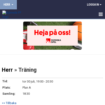
HERR
LOGGA IN
HEM
NYHETER
KALENDER
TRUPPEN
BILDGALLERI
Herr
» Träning
DOKUMENT
Tid:
tor 30 juli, 19:00 - 20:30
KONTAKT
Plats:
Plan A
Samling:
18:30
PROVTRÄNING
<< Tillbaka
TRÄNINGSMATCHER